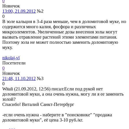
0
Новичок
13:00, 21.09.2012
№2
0
В золе кальция в 3-4 раза меньше, чем в доломитовой муке, но
содержится много калия, фосфора и различных
микроэлементов. Увеличенные дозы внесения золы могут
вызвать отравление растений этими элементами питания.
Поэтому зола не может полностью заменить доломитовую
муку.
nikolaj-vl
Посетители
0
Новичок
21:48, 11.10.2012
№3
0
Witali (21.09.2012, 12:56) писал:
Если под рукой нет
доломитовой муки, а она очень нужна, могу ли я ее заменить
золой?
Спасибо! Виталий Санкт-Петербург
-если очень нужна - наберите в "поисковике" "продажа
доломитовой муки", её цена 3-10 руб./кг.