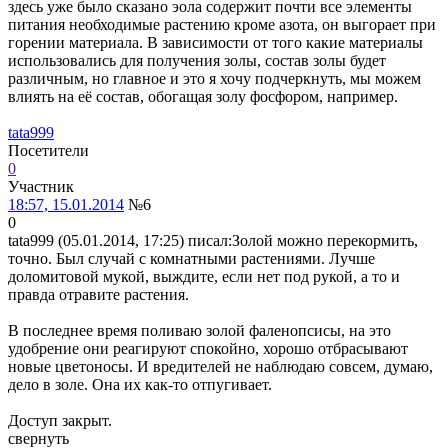
здесь уже было сказано эола содержит почти все элементы
питания необходимые растению кроме азота, он выгорает при
горении материала. В зависимости от того какие материалы
использовались для получения золы, состав золы будет
различным, но главное и это я хочу подчеркнуть, мы можем
влиять на её состав, обогащая золу фосфором, например.
tata999
Посетители
0
Участник
18:57, 15.01.2014
№6
0
tata999 (05.01.2014, 17:25) писал:
Золой можно перекормить,
точно. Был случай с комнатными растениями. Лучше
доломитовой мукой, выждите, если нет под рукой, а то и
правда отравите растения.
В последнее время поливаю золой фаленопсисы, на это
удобрение они реагируют спокойно, хорошо отбрасывают
новые цветоносы. И вредителей не наблюдаю совсем, думаю,
дело в золе. Она их как-то отпугивает.
Доступ закрыт.
свернуть