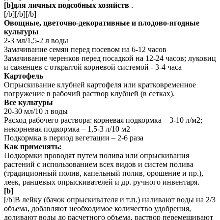
[b]для личных подсобных хозяйств
.
[/b][/b][/b]
Овощные, цветочно-декоративные и плодово-ягодные
культуры
2-3 мл/1,5-2 л воды
Замачивание семян перед посевом на 6-12 часов
Замачивание черенков перед посадкой на 12-24 часов; луковиц
и саженцев с открытой корневой системой - 3-4 часа
Картофель
Опрыскивание клубней картофеля или кратковременное
погружение в рабочий раствор клубней (в сетках).
Все культуры
20-30 мл/10 л воды
Расход рабочего раствора: корневая подкормка – 3-10 л/м2;
некорневая подкормка – 1,5-3 л/10 м2
Подкормка в период вегетации – 2-6 раза
Как применять:
Подкормки проводят путем полива или опрыскивания
растений с использованием всех видов и систем полива
(традиционный полив, капельный полив, орошение и пр.),
леек, ранцевых опрыскивателей и др. ручного инвентаря.
[b]
[/b]В лейку (бачок опрыскивателя и т.п.) наливают воды на 2/3
объема, добавляют необходимое количество удобрения,
доливают воды до расчетного объема, раствор перемешивают