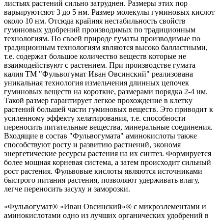
листьях растений сильно затруднен. Размеры этих пор
варьируютсяот 3 до 5 нм. Размер молекулы гуминовых кислот
около 10 нм. Отсюда крайняя нестабильность свойств
гуминовых удобрений производимых по традиционным
технологиям. По своей природе гуматы производимые по
традиционным технологиям являются высоко балластными,
т.е. содержат большое количество веществ которые не
взаимодействуют с растением. При производстве гумата
калия ТМ "Фульвогумат Иван Овсинский" реализована
уникальная технология измельчения длинных цепочек
гуминовых веществ на короткие, размерами порядка 2-4 нм.
Такой размер гарантирует легкое прохождение в клетку
растений большей части гуминовых веществ. Это приводит к
усиленному эффекту хелатирования, т.е. способности
переносить питательные вещества, минеральные соединения.
Входящие в состав "Фульвогумата" аминокислоты также
способствуют росту и развитию растнений, экономя
энергетические ресурсы растения на их синтез. Формируется
более мощная корневая система, а затем происходит сильный
рост растения. Фульвовые кислоты являются источниками
быстрого питания растения, позволяют удерживать влагу,
легче переносить засуху и заморозки.
«Фульвогумат® «Иван Овсинский»® с микроэлементами и
аминокислотами одно из лучших органических удобрений в