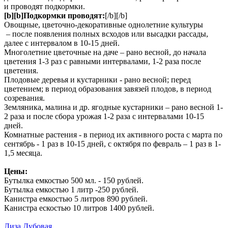
и проводят подкормки.
[b][b]Подкормки проводят:
[/b][/b]
Овощные, цветочно-декоративные однолетние культуры
– после появления полных всходов или высадки рассады,
далее с интервалом в 10-15 дней.
Многолетние цветочные на даче – рано весной, до начала
цветения 1-3 раз с равными интервалами, 1-2 раза после
цветения.
Плодовые деревья и кустарники - рано весной; перед
цветением; в период образования завязей плодов, в период
созревания.
Земляника, малина и др. ягодные кустарники – рано весной 1-
2 раза и после сбора урожая 1-2 раза с интервалами 10-15
дней.
Комнатные растения - в период их активного роста с марта по
сентябрь - 1 раз в 10-15 дней, с октября по февраль – 1 раз в 1-
1,5 месяца.
Цены:
Бутылка емкостью 500 мл. - 150 рублей.
Бутылка емкостью 1 литр -250 рублей.
Канистра емкостью 5 литров 890 рублей.
Канистра ескостью 10 литров 1400 рублей.
Лиза Дубовая