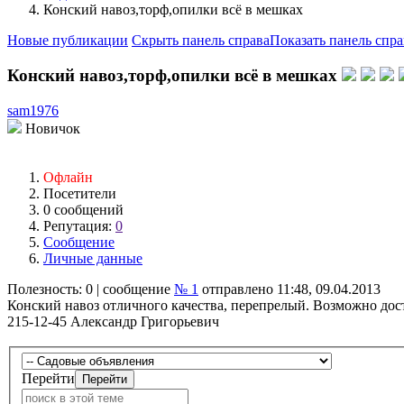
Конский навоз,торф,опилки всё в мешках
Новые публикации
Скрыть панель справа
Показать панель спра
Конский навоз,торф,опилки всё в мешках
sam1976
Новичок
Офлайн
Посетители
0 сообщений
Репутация:
0
Сообщение
Личные данные
Полезность:
0
| сообщение
№ 1
отправлено 11:48, 09.04.2013
Конский навоз отличного качества, перепрелый. Возможно достав
215-12-45 Александр Григорьевич
Перейти