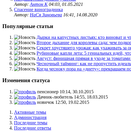
Автор:
Антон К
04:03, 01.05.2021
Спасение виноградника
Автор:
НаСя Зиновьева
16:41, 14.08.2020
Популярные статьи
Дырки на капустных листьях: кто виноват и чт
Второе дыхание для королевы сада: чем подкор
Секрет хрустящего урожая: как ухаживать за о
Рубиновые капли лета: 5 гениальных идей, что.
Август: финишная прямая в уходе за томатами 
Чесночный тайминг: как не пропустить идеаль
Когда чесноку пора на «диету»: прекращаем по
Изменения статуса
пенсионер
10:14, 30.10.2015
Дачник-любитель
14:55, 18.03.2015
новичок
12:50, 19.02.2015
Активные темы
Администрация
Последние темы
Последние ответы