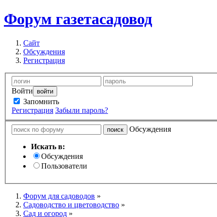
Форум
газетасадовод
Сайт
Обсуждения
Регистрация
Войти
Запомнить
Регистрация
Забыли пароль?
Обсуждения
Искать в:
Обсуждения
Пользователи
Форум для садоводов
»
Садоводство и цветоводство
»
Сад и огород
»