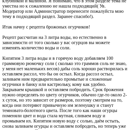
клубникой и малиной. Я понимаю, что в этом разделе тема не
уместна но к сожалению не нашла подходящий( Ув.
Модератор или Администратор перенесите пожалуйста мою
тему в подходящий раздел. Заранее спасибо!).
Итак начну с рецепта брожоных огурчиков!
Рецепт рассчитан на 3 литра воды, но естественно в
зависимости от того сколько у вас огурцов вы можете
изменять количество воды и соли.
Кипятим 3 литра воды и в горячую воду добавляем 100
граммовую рюмочку соли ( сколько это граммов соль не знаю,
у меня нет маленьких весов) дабы соль хорошо растворилась и
оставляем рассол, что бы он остыл. Когда рассол остыл,
заливаем ним предварительно промытые и сложенные
огурчики в банку или кастрюльку, кому как удобно.
Закрываем крышкой и оставляем побродить. Срок брожения
нужно определять по цвету огурчиков, обычно где-то около 2-
х суток, но это зависит от размеров, поэтому смотрим на то,
когда они потеряют привычную им зеленушку и станут
темновато-болотного цвета. После того как наши огурцы
поменяли цвет и вода стала мутная, сливаем воду и
промываем их. Кипятим новую воду с солью, даём остыть,
снова заливаем огурцы и оставляем побродить, но теперь уже