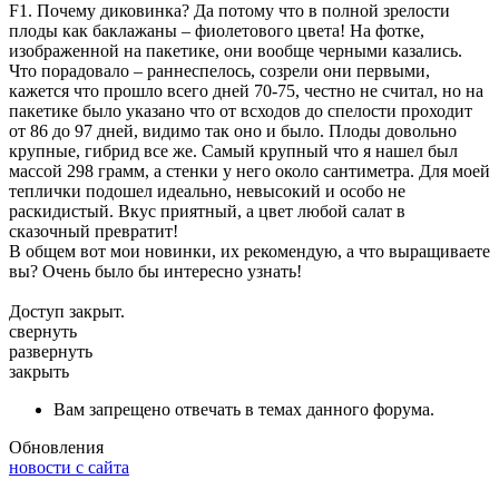
F1. Почему диковинка? Да потому что в полной зрелости
плоды как баклажаны – фиолетового цвета! На фотке,
изображенной на пакетике, они вообще черными казались.
Что порадовало – раннеспелось, созрели они первыми,
кажется что прошло всего дней 70-75, честно не считал, но на
пакетике было указано что от всходов до спелости проходит
от 86 до 97 дней, видимо так оно и было. Плоды довольно
крупные, гибрид все же. Самый крупный что я нашел был
массой 298 грамм, а стенки у него около сантиметра. Для моей
теплички подошел идеально, невысокий и особо не
раскидистый. Вкус приятный, а цвет любой салат в
сказочный превратит!
В общем вот мои новинки, их рекомендую, а что выращиваете
вы? Очень было бы интересно узнать!
Доступ закрыт.
свернуть
развернуть
закрыть
Вам запрещено отвечать в темах данного форума.
Обновления
новости с сайта