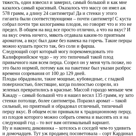
тяжесть, один взвесил и замерил, самый большой и как мне
казалось самый красивый. Оказалось что массу он имел аж
578 грамм, а длину 24 сантиметра! Да и стенки у этого
гиганта были соответствующими – почти сантиметр! С куста
собрал почти три килограмма плодов, но говорят что и это не
предел. В общем на вид все просто отлично, а что на вкус? И
на вкус очень ничего, мякоть отдавала каким-то приятным
ароматом, а вкус был даже без намека на горечь. Такие перцы
можно кушать просто так, без соли и фарша.
Следующий сорт который могу порекомендовать это
Калифорнийское чудо – ну это типичный такой плод
привычного нам всем перца. Созрел он у меня чуть позже, но
это было нормой, потому как на пакетике был указан разброс
времени созревания от 100 до 129 дней.
Плоды обрадовали, такие мощные, кубовидные, с гладкой
поверхностью, блестящие, когда полностью созрели, из
зеленых превратились в красные. Массой гораздо меньше чем
Какаду – самый большой что я нашел весил 135 грамм, ну зато
стенки потолще, более сантиметра. Поразил аромат – такой
сильный, но приятный и обрадовал отличный, типичный
перцу вкус. В общем если привыкли к традиционному перцу,
из плодов которого можно собрать семена и высеять их и на
следующий год – то вот вам оптимальный вариант.
Ну и наконец диковинка – хотелось и соседей чем-то удивить
и домочадцев. Тут уж продавец посоветовала – сорт Кардинал