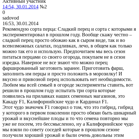
Активный участник
14:54, 30.01.2014
№2
0
sadovod
16:53, 30.01.2014
Рекомендую сорта перца: Сладкий перец и сорта с которыми я
экспериментировал в прошлом году. Вообще скажу честно –
сладкий перец просто обожаю как в сыром виде, так и во
всевозможных салатах, подливках, лечо, в общем как только
можно так его и использую. Предпочитаем мы весь сезон
питаться перцами со своего огорода, покупаем не в сезон
изредка. Наверное не все знают что можно перец
фаршированный заготовить заранее. Приготовить фарш,
заполнить им перцы и просто положить в морозилку! И
вкусно и привозной перец использовать нет необходимости.
Любим мы всей семьей в огороде эксперименты ставить, вот
решили в прошлом году испытать три сорта которые
появились на прилавках наших семенных магазинов, это
Какаду F1, Калифорнийские чудо и Кардинал F1.
Этот чудо значочек F1 говорил о том, что это гибрид, гибрид
у которого в первом поколении просто обязан быть шикарный
урожай и вкуснейшие плоды и то что семена повторно мы
уже не посеем, это бессмысленно, ну а Калифорнийское чудо
мы взяли по совету соседей которые в прошлом сезоне
получили хороший урожай и были очень довольны этим