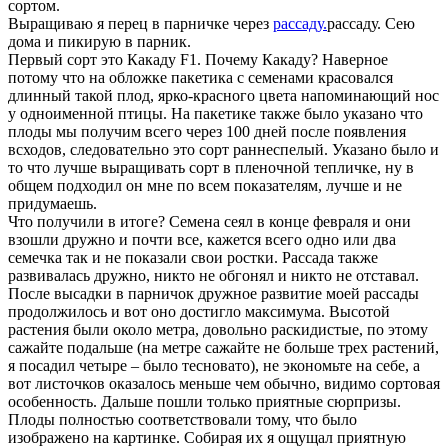
сортом.
Выращиваю я перец в парничке через
рассаду.
рассаду. Сею
дома и пикирую в парник.
Первый сорт это Какаду F1. Почему Какаду? Наверное
потому что на обложке пакетика с семенами красовался
длинный такой плод, ярко-красного цвета напоминающий нос
у одноименной птицы. На пакетике также было указано что
плоды мы получим всего через 100 дней после появления
всходов, следовательно это сорт раннеспелый. Указано было и
то что лучше выращивать сорт в пленочной тепличке, ну в
общем подходил он мне по всем показателям, лучше и не
придумаешь.
Что получили в итоге? Семена сеял в конце февраля и они
взошли дружно и почти все, кажется всего одно или два
семечка так и не показали свои ростки. Рассада также
развивалась дружно, никто не обгонял и никто не отставал.
После высадки в парничок дружное развитие моей рассады
продолжилось и вот оно достигло максимума. Высотой
растения были около метра, довольно раскидистые, по этому
сажайте подальше (на метре сажайте не больше трех растений,
я посадил четыре – было тесновато), не экономьте на себе, а
вот листочков оказалось меньше чем обычно, видимо сортовая
особенность. Дальше пошли только приятные сюрпризы.
Плоды полностью соответствовали тому, что было
изображено на картинке. Собирая их я ощущал приятную