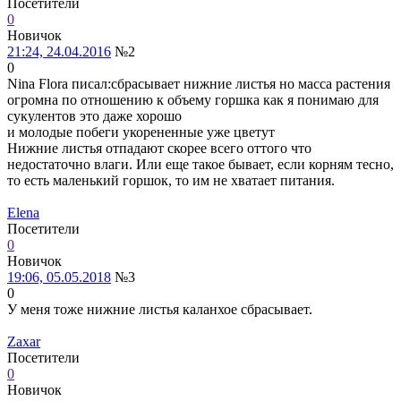
Посетители
0
Новичок
21:24, 24.04.2016
№2
0
Nina Flora писал:
сбрасывает нижние листья но масса растения
огромна по отношению к объему горшка как я понимаю для
сукулентов это даже хорошо
и молодые побеги укорененные уже цветут
Нижние листья отпадают скорее всего оттого что
недостаточно влаги. Или еще такое бывает, если корням тесно,
то есть маленький горшок, то им не хватает питания.
Elena
Посетители
0
Новичок
19:06, 05.05.2018
№3
0
У меня тоже нижние листья каланхое сбрасывает.
Zaxar
Посетители
0
Новичок