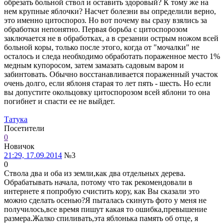
обрезать больной ствол и оставить здоровый? К тому же на
нем крупные яблочки? Насчет болезни вы определили верно,
это именно цитоспороз. Но вот почему вы сразу взялись за
обработки непонятно. Первая борьба с цитоспорозом
заключается не в обработках, а в срезании острым ножом всей
больной коры, только после этого, когда от "мочалки" не
осталось и следа необходимо обработать пораженное место 1%
медным купоросом, затем замазать садовым варом и
забинтовать. Обычно восстанавливается пораженный участок
очень долго, если яблоня старая то лет пять - шесть. Но если
вы допустите окольцовку цитоспорозом всей яблони то она
погибнет и спасти ее не выйдет.
Татука
Посетители
0
Новичок
21:29, 17.09.2014
№3
0
Ствола два и оба из земли,как два отдельных дерева.
Обрабатывать начала, потому что так рекомендовали в
интернете я попробую счистить кору, как Вы сказали это
можно сделать осенью?Я пыталась скинуть фото у меня не
получилось,все время пишут какая то ошибка,превышение
размера.Жалко спиливать,эта яблонька память об отце, я