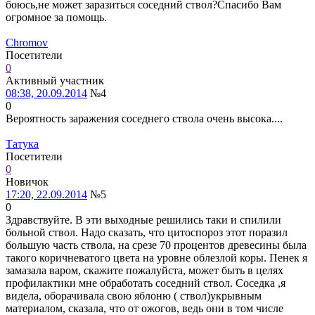
боюсь,не может заразиться соседний ствол?Спасибо Вам
огромное за помощь.
Chromov
Посетители
0
Активный участник
08:38, 20.09.2014
№4
0
Вероятность заражения соседнего ствола очень высока....
Татука
Посетители
0
Новичок
17:20, 22.09.2014
№5
0
Здравствуйте. В эти выходные решились таки и спилили
больной ствол. Надо сказать, что цитоспороз этот поразил
большую часть ствола, на срезе 70 процентов древесины была
такого коричневатого цвета на уровне облезлой коры. Пенек я
замазала варом, скажите пожалуйста, может быть в целях
профилактики мне обработать соседний ствол. Соседка ,я
видела, оборачивала свою яблоню ( ствол)укрывным
материалом, сказала, что от ожогов, ведь они в том числе