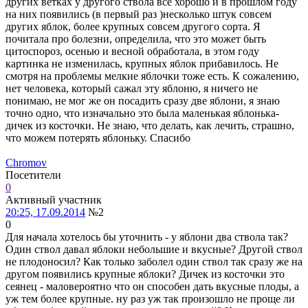
других ветках у другого ствола все хорошо и в прошлом году
на них появились (в первый раз )несколько штук совсем
других яблок, более крупных совсем другого сорта. Я
почитала про болезни, определила, что это может быть
цитоспороз, осенью и весной обработала, в этом году
картинка не изменилась, крупных яблок прибавилось. Не
смотря на проблемы мелкие яблочки тоже есть. К сожалению,
нет человека, который сажал эту яблоню, я ничего не
понимаю, не мог же он посадить сразу две яблони, я знаю
точно одно, что изначально это была маленькая яблонька-
дичек из косточки. Не знаю, что делать, как лечить, страшно,
что можем потерять яблоньку. Спасибо
Chromov
Посетители
0
Активный участник
20:25, 17.09.2014
№2
0
Для начала хотелось бы уточнить - у яблони два ствола так?
Один ствол давал яблоки небольшие и вкусные? Другой ствол
не плодоносил? Как только заболел один ствол так сразу же на
другом появились крупные яблоки? Дичек из косточки это
сеянец - маловероятно что он способен дать вкусные плоды, а
уж тем более крупные. ну раз уж так произошло не проще ли