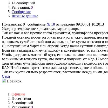
14 сообщений
Репутация:
0
Сообщение
Личные данные
Полезность:
0
| сообщение
№ 10
отправлено 09:05, 01.10.2013
Уход и размножение хризантемы мультифлоры
Так же как и все прочие сорта хризантем, мультифлора прекра
Поздней осенью, после того, как все кусты уже отцвели, пост
лапником, сухой листвой или же выкопайте кусты из земли и п
С наступлением марта или апреля, когда ваши кустики начнут 
Если вы выращивали мультифлору в контейнерах, то их также по
Чтобы разделить маточный куст, его выкапывают или вынимают
величины маточного куста, мы можем получить от 4 до 12 моло
хризантемы мультифлоры превосходно подходит полностью гот
БАУ. Чтобы ваша хризантема давала красивое, яркое и обильно
Так как кусты сильно разрастаются, расстояние между ними дол
Сара
Новичок
Офлайн
Посетители
5 сообщений
Репутация:
0