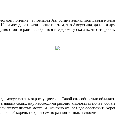
естной причине...а препарат Августина вернул мои цветы к жизни
 На самом деле причина еще и в том, что Августина, да как и др
тво стоит в районе 50р., но я твердо могу сказать, что это раб
ды могут менять окраску цветков. Такой способностью обладает
в наших садах, ему необходима рыхлая, кисловатая почва, бога
ли полутенистые места. И, конечно же, её надо обеспечить хор
ень» – её корень покрыт семью разноцветными слоями.