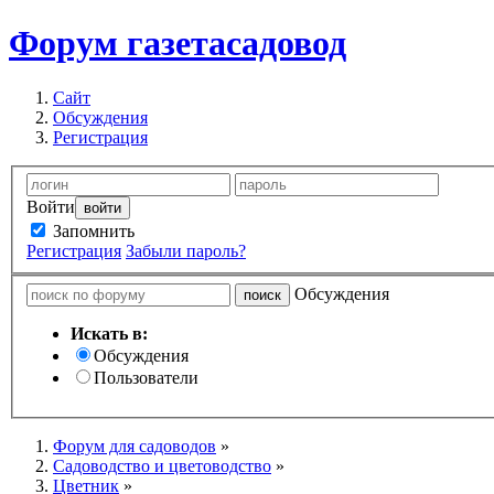
Форум
газетасадовод
Сайт
Обсуждения
Регистрация
Войти
Запомнить
Регистрация
Забыли пароль?
Обсуждения
Искать в:
Обсуждения
Пользователи
Форум для садоводов
»
Садоводство и цветоводство
»
Цветник
»