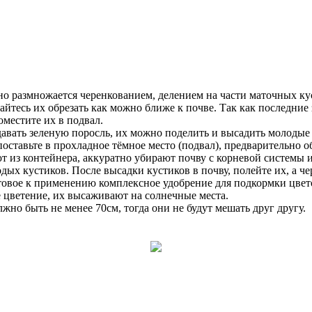
сно размножается черенкованием, делением на части маточных к
арайтесь их обрезать как можно ближе к почве. Так как последн
оместите их в подвал.
давать зеленую поросль, их можно поделить и высадить молодые
ставьте в прохладное тёмное место (подвал), предварительно об
 из контейнера, аккуратно убирают почву с корневой системы и
дых кустиков. После высадки кустиков в почву, полейте их, а ч
овое к применению комплексное удобрение для подкормки цвет
е цветение, их высаживают на солнечные места.
жно быть не менее 70см, тогда они не будут мешать друг другу.