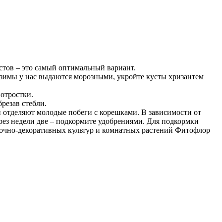
устов – это самый оптимальный вариант.
ие зимы у нас выдаются морозными, укройте кусты хризантем
 отростки.
резав стебли.
 отделяют молодые побеги с корешками. В зависимости от
ерез недели две – подкормите удобрениями. Для подкормки
очно-декоративных культур и комнатных растений Фитофлор