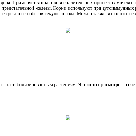
видная. Применяется она при воспалительных процессах мочевы
х предстательной железы. Корни используют при аутоиммунных 
е срезают с побегов текущего года. Можно также вырастить ее и
есь к стабилизированным растениям: Я просто присмотрела себе п