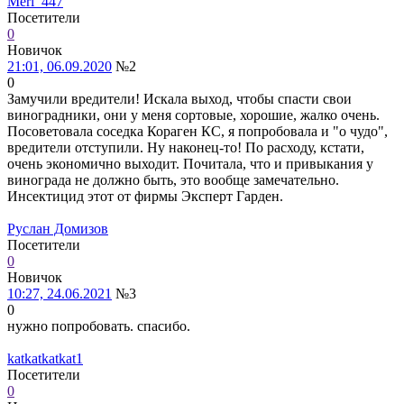
Meri_447
Посетители
0
Новичок
21:01, 06.09.2020
№2
0
Замучили вредители! Искала выход, чтобы спасти свои
виноградники, они у меня сортовые, хорошие, жалко очень.
Посоветовала соседка Кораген КС, я попробовала и "о чудо",
вредители отступили. Ну наконец-то! По расходу, кстати,
очень экономично выходит. Почитала, что и привыкания у
винограда не должно быть, это вообще замечательно.
Инсектицид этот от фирмы Эксперт Гарден.
Руслан Домизов
Посетители
0
Новичок
10:27, 24.06.2021
№3
0
нужно попробовать. спасибо.
katkatkatkat1
Посетители
0