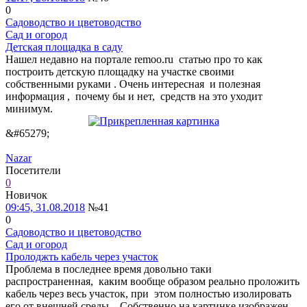
0
Садоводство и цветоводство
Сад и огород
Детская площадка в саду
Нашел недавно на портале remoo.ru статью про то как
построить детскую площадку на участке своими
собственными руками . Очень интересная и полезная
информация , почему бы и нет, средств на это уходит
минимум.
&#65279;
Nazar
Посетители
0
Новичок
09:45, 31.08.2018
№41
0
Садоводство и цветоводство
Сад и огород
Пролоджть кабель через участок
Проблема в последнее время довольно таки
распространенная, каким вообще образом реально проложить
кабель через весь участок, при этом полностью изолировать
его от внешней среды . Собственно на картинке изображен