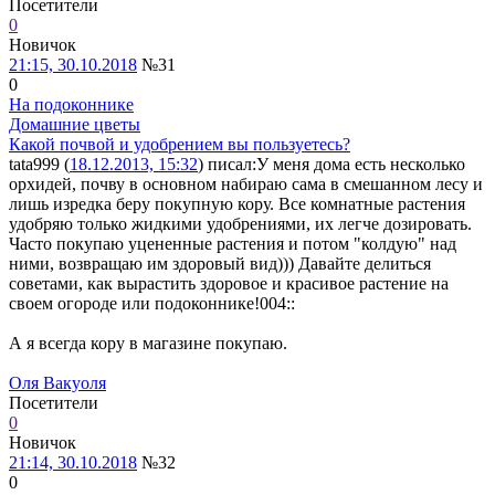
Посетители
0
Новичок
21:15, 30.10.2018
№31
0
На подоконнике
Домашние цветы
Какой почвой и удобрением вы пользуетесь?
tata999 (
18.12.2013, 15:32
) писал:
У меня дома есть несколько
орхидей, почву в основном набираю сама в смешанном лесу и
лишь изредка беру покупную кору. Все комнатные растения
удобряю только жидкими удобрениями, их легче дозировать.
Часто покупаю уцененные растения и потом "колдую" над
ними, возвращаю им здоровый вид))) Давайте делиться
советами, как вырастить здоровое и красивое растение на
своем огороде или подоконнике!004::
А я всегда кору в магазине покупаю.
Оля Вакуоля
Посетители
0
Новичок
21:14, 30.10.2018
№32
0