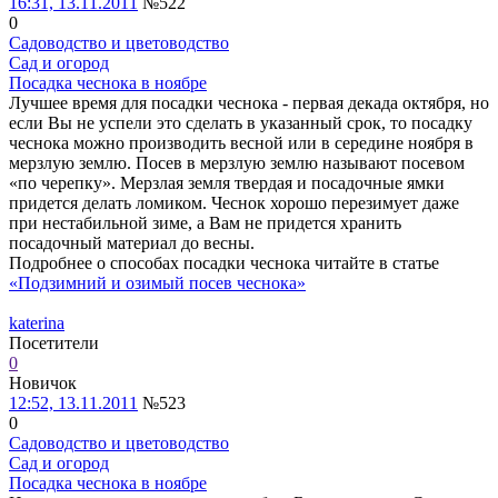
16:31, 13.11.2011
№522
0
Садоводство и цветоводство
Сад и огород
Посадка чеснока в ноябре
Лучшее время для посадки чеснока - первая декада октября, но
если Вы не успели это сделать в указанный срок, то посадку
чеснока можно производить весной или в середине ноября в
мерзлую землю. Посев в мерзлую землю называют посевом
«по черепку». Мерзлая земля твердая и посадочные ямки
придется делать ломиком. Чеснок хорошо перезимует даже
при нестабильной зиме, а Вам не придется хранить
посадочный материал до весны.
Подробнее о способах посадки чеснока читайте в статье
«Подзимний и озимый посев чеснока»
katerina
Посетители
0
Новичок
12:52, 13.11.2011
№523
0
Садоводство и цветоводство
Сад и огород
Посадка чеснока в ноябре