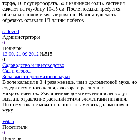
торфа, 10 г суперфосфата, 50 г калийной соли). Растения
сажают на глу-бину 10-15 см. После посадки требуется
обильный полив и мульчирование. Надземную часть
обрезают, оставляя 1/3 длины побегов
sadovod
Администраторы
0
Новичок
13:00, 21.09.2012
№515
0
Садоводство и цветоводство
Сад и огород
Зола вместо доломитовой муки
В золе кальция в 3-4 раза меньше, чем в доломитовой муке, но
содержится много калия, фосфора и различных
микроэлементов. Увеличенные дозы внесения золы могут
вызвать отравление растений этими элементами питания.
Поэтому зола не может полностью заменить доломитовую
муку.
Witali
Посетители
0
Новичок