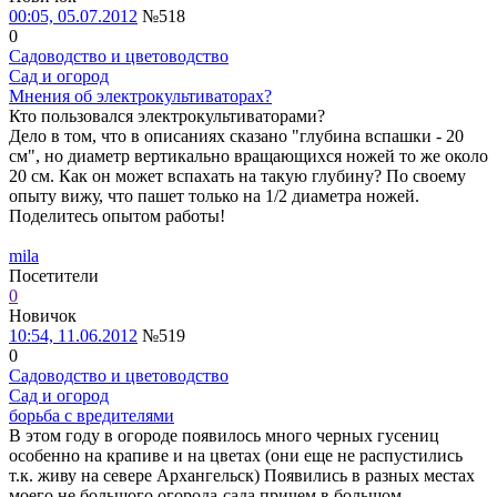
00:05, 05.07.2012
№518
0
Садоводство и цветоводство
Сад и огород
Мнения об электрокультиваторах?
Кто пользовался электрокультиваторами?
Дело в том, что в описаниях сказано "глубина вспашки - 20
см", но диаметр вертикально вращающихся ножей то же около
20 см. Как он может вспахать на такую глубину? По своему
опыту вижу, что пашет только на 1/2 диаметра ножей.
Поделитесь опытом работы!
mila
Посетители
0
Новичок
10:54, 11.06.2012
№519
0
Садоводство и цветоводство
Сад и огород
борьба с вредителями
В этом году в огороде появилось много черных гусениц
особенно на крапиве и на цветах (они еще не распустились
т.к. живу на севере Архангельск) Появились в разных местах
моего не большого огорода-сада причем в большом