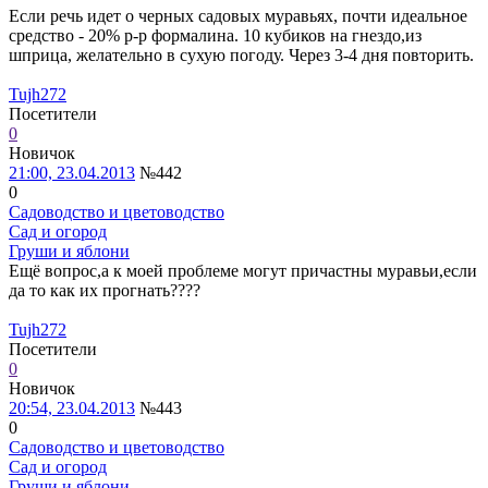
Если речь идет о черных садовых муравьях, почти идеальное
средство - 20% р-р формалина. 10 кубиков на гнездо,из
шприца, желательно в сухую погоду. Через 3-4 дня повторить.
Tujh272
Посетители
0
Новичок
21:00, 23.04.2013
№442
0
Садоводство и цветоводство
Сад и огород
Груши и яблони
Ещё вопрос,а к моей проблеме могут причастны муравьи,если
да то как их прогнать????
Tujh272
Посетители
0
Новичок
20:54, 23.04.2013
№443
0
Садоводство и цветоводство
Сад и огород
Груши и яблони