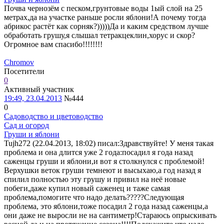
Почва чернозём с песком,грунтовые воды 1ый слой на 25
метрах,да на участке раньше росли яблони!А почему тогда
абрикос растёт как сорняк?)))))Да и каким средством лучше
обработать грушу,я слышал тетракцеклин,хорус и скор?
Огромное вам спасибо!!!!!!!!
Chromov
Посетители
0
Активный участник
19:49, 23.04.2013
№444
0
Садоводство и цветоводство
Сад и огород
Груши и яблони
Tujh272 (22.04.2013, 18:02) писал:
Здравствуйте! У меня такая
проблема и она длится уже 2 года:посадил я года назад
саженцы груши и яблони,и вот я столкнулся с проблемой!
Верхушки веток груши темнеют и высыхаю,а год назад я
спилил полностью эту грушу и привил на неё новые
побеги,даже купил новый саженец и таже самая
проблема,помогите что надо делать?????Следующая
проблема, это яблони,тоже посадил 2 года назад саженцы,а
они даже не выросли не на сантиметр!Стараюсь опрыскивать