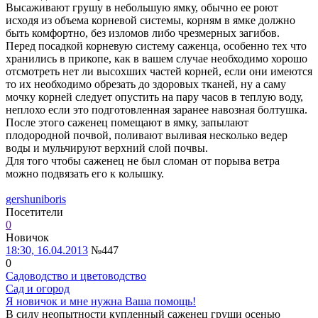
Высаживают грушу в небольшую ямку, обычно ее роют
исходя из объема корневой системы, корням в ямке должно
быть комфортно, без изломов либо чрезмерных загибов.
Перед посадкой корневую систему саженца, особенно тех что
хранились в прикопе, как в вашем случае необходимо хорошо
отсмотреть нет ли высохших частей корней, если они имеются
то их необходимо обрезать до здоровых тканей, ну а саму
мочку корней следует опустить на пару часов в теплую воду,
неплохо если это подготовленная заранее навозная болтушка.
После этого саженец помещают в ямку, запылают
плодородной почвой, поливают выливая несколько ведер
воды и мульчируют верхний слой почвы.
Для того чтобы саженец не был сломан от порыва ветра
можно подвязать его к колышку.
gershuniboris
Посетители
0
Новичок
18:30, 16.04.2013
№447
0
Садоводство и цветоводство
Сад и огород
Я новичок и мне нужна Ваша помощь!
В силу неопытности купленный саженец груши осенью