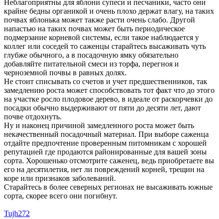
Неблагоприятны для яблони супеси и песчаники, часто они
крайне бедны органикой и очень плохо держат влагу, на таких
почвах яблонька может также расти очень слабо. Другой
напастью на таких почвах может быть периодическое
подмерзание корневой системы, если такое наблюдается у
коллег или соседей то саженцы старайтесь высаживать чуть
глубже обычного, а в посадочную ямку обязательно
добавляйте питательной смеси из торфа, перегноя и
черноземной почвы в равных долях.
Не стоит списывать со счетов и учет предшественников, так
замедлению роста может способствовать тот факт что до этого
на участке росло плодовое дерево, в идеале от раскорчевки до
посадки обычно выдерживают от пяти до десяти лет, дают
почве отдохнуть.
Ну и наконец причиной замедленного роста может быть
некачественный посадочный материал. При выборе саженца
отдайте предпочтение проверенным питомникам с хорошей
репутацией где продаются районированные для вашей зоны
сорта. Хорошенько отсмотрите саженец, ведь приобретаете вы
его на десятилетия, нет ли повреждений корней, трещин на
коре или признаков заболеваний.
Старайтесь в более северных регионах не высаживать южные
сорта, скорее всего они погибнут.
Tujh272