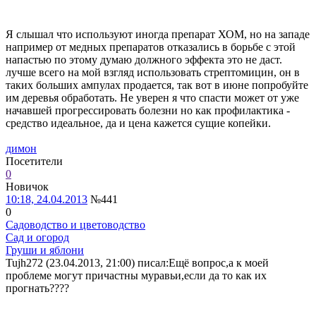
Я слышал что используют иногда препарат ХОМ, но на западе
например от медных препаратов отказались в борьбе с этой
напастью по этому думаю должного эффекта это не даст.
лучше всего на мой взгляд использовать стрептомицин, он в
таких больших ампулах продается, так вот в июне попробуйте
им деревья обработать. Не уверен я что спасти может от уже
начавшей прогрессировать болезни но как профилактика -
средство идеальное, да и цена кажется сущие копейки.
димон
Посетители
0
Новичок
10:18, 24.04.2013
№441
0
Садоводство и цветоводство
Сад и огород
Груши и яблони
Tujh272 (23.04.2013, 21:00) писал:
Ещё вопрос,а к моей
проблеме могут причастны муравьи,если да то как их
прогнать????