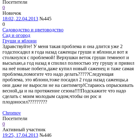
Посетители
0
Новичок
18:02, 22.04.2013
№445
0
Садоводство и цветоводство
Сад и огород
Груши и яблони
Здравствуйте! У меня такая проблема и она длится уже 2
года:посадил я года назад саженцы груши и яблони,и вот я
столкнулся с проблемой! Верхушки веток груши темнеют и
высыхаю,а год назад я спилил полностью эту грушу и привил
на неё новые побеги,даже купил новый саженец и таже самая
проблема,помогите что надо делать?????Следующая
проблема, это яблони,тоже посадил 2 года назад саженцы,а
они даже не выросли не на сантиметр!Стараюсь опрыскивать
весной,да и на протяжение сезона!!!!Подскажите что надо
сделать с моим молодым садом,чтобы он рос и
плодоносил?????????
Chromov
Посетители
0
Активный участник
19:25, 17.04.2013
№446