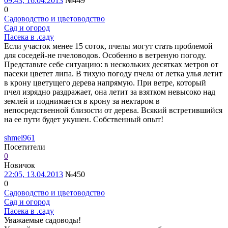
09:43, 16.04.2013
№449
0
Садоводство и цветоводство
Сад и огород
Пасека в .саду
Если участок менее 15 соток, пчелы могут стать проблемой
для соседей-не пчеловодов. Особенно в ветреную погоду.
Представьте себе ситуацию: в нескольких десятках метров от
пасеки цветет липа. В тихую погоду пчела от летка улья летит
в крону цветущего дерева напрямую. При ветре, который
пчел изрядно раздражает, она летит за взятком невысоко над
землей и поднимается в крону за нектаром в
непосредственной близости от дерева. Всякий встретившийся
на ее пути будет укушен. Собственный опыт!
shmel961
Посетители
0
Новичок
22:05, 13.04.2013
№450
0
Садоводство и цветоводство
Сад и огород
Пасека в .саду
Уважаемые садоводы!