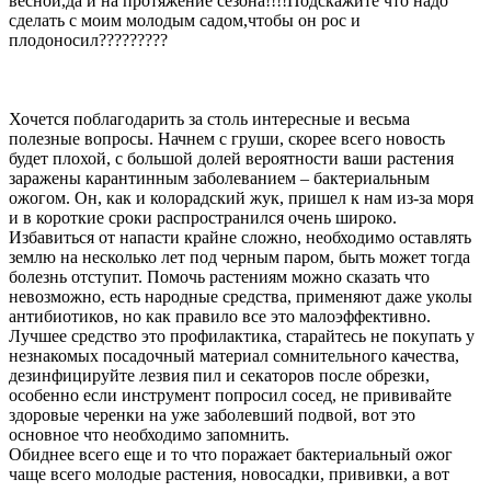
весной,да и на протяжение сезона!!!!Подскажите что надо
сделать с моим молодым садом,чтобы он рос и
плодоносил?????????
Хочется поблагодарить за столь интересные и весьма
полезные вопросы. Начнем с груши, скорее всего новость
будет плохой, с большой долей вероятности ваши растения
заражены карантинным заболеванием – бактериальным
ожогом. Он, как и колорадский жук, пришел к нам из-за моря
и в короткие сроки распространился очень широко.
Избавиться от напасти крайне сложно, необходимо оставлять
землю на несколько лет под черным паром, быть может тогда
болезнь отступит. Помочь растениям можно сказать что
невозможно, есть народные средства, применяют даже уколы
антибиотиков, но как правило все это малоэффективно.
Лучшее средство это профилактика, старайтесь не покупать у
незнакомых посадочный материал сомнительного качества,
дезинфицируйте лезвия пил и секаторов после обрезки,
особенно если инструмент попросил сосед, не прививайте
здоровые черенки на уже заболевший подвой, вот это
основное что необходимо запомнить.
Обиднее всего еще и то что поражает бактериальный ожог
чаще всего молодые растения, новосадки, прививки, а вот