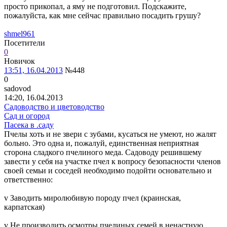
просто прикопал, а яму не подготовил. Подскажите,
пожалуйста, как мне сейчас правильно посадить грушу?
shmel961
Посетители
0
Новичок
13:51, 16.04.2013
№448
0
sadovod
14:20, 16.04.2013
Садоводство и цветоводство
Сад и огород
Пасека в .саду
Пчелы хоть и не звери с зубами, кусаться не умеют, но жалят
больно. Это одна и, пожалуй, единственная неприятная
сторона сладкого пчелиного меда. Садоводу решившему
завести у себя на участке пчел к вопросу безопасности членов
своей семьи и соседей необходимо подойти основательно и
ответственно:
v Заводить миролюбивую породу пчел (краинская,
карпатская)
v Не производить осмотры пчелиных семей в ненастную