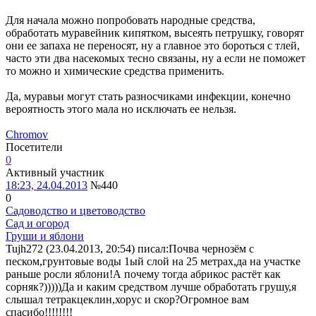
Для начала можно попробовать народные средства,
обработать муравейник кипятком, высеять петрушку, говорят
они ее запаха не переносят, ну а главное это бороться с тлей,
часто эти два насекомых тесно связаны, ну а если не поможет
то можно и химические средства применить.
Да, муравьи могут стать разносчиками инфекции, конечно
вероятность этого мала но исключать ее нельзя.
Chromov
Посетители
0
Активный участник
18:23, 24.04.2013
№440
0
Садоводство и цветоводство
Сад и огород
Груши и яблони
Tujh272 (23.04.2013, 20:54) писал:
Почва чернозём с
песком,грунтовые воды 1ый слой на 25 метрах,да на участке
раньше росли яблони!А почему тогда абрикос растёт как
сорняк?)))))Да и каким средством лучше обработать грушу,я
слышал тетракцеклин,хорус и скор?Огромное вам
спасибо!!!!!!!!