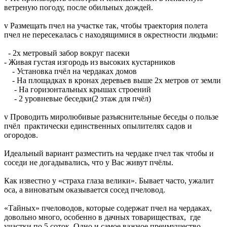
ветреную погоду, после обильных дождей.
v Размещать пчел на участке так, чтобы траектория полета
пчел не пересекалась с находящимися в окрестности людьми:
- 2х метровый забор вокруг пасеки
- Живая густая изгородь из высоких кустарников
- Установка пчёл на чердаках домов
- На площадках в кронах деревьев выше 2х метров от земли
- На горизонтальных крышах строений
- 2 уровневые беседки(2 этаж для пчёл)
v Проводить миролюбивые разъяснительные беседы о пользе
пчёл практически единственных опылителях садов и
огородов.
Идеальный вариант разместить на чердаке пчел так чтобы и
соседи не догадывались, что у Вас живут пчёлы.
Как известно у «страха глаза велики». Бывает часто, ужалит
оса, а виноватым оказывается сосед пчеловод.
«Тайных» пчеловодов, которые содержат пчел на чердаках,
довольно много, особенно в дачных товариществах, где
участки по 5 соток. Одно и самое важное преимущество