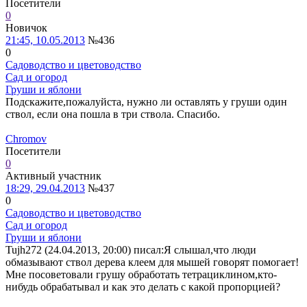
Посетители
0
Новичок
21:45, 10.05.2013
№436
0
Садоводство и цветоводство
Сад и огород
Груши и яблони
Подскажите,пожалуйста, нужно ли оставлять у груши один
ствол, если она пошла в три ствола. Спасибо.
Chromov
Посетители
0
Активный участник
18:29, 29.04.2013
№437
0
Садоводство и цветоводство
Сад и огород
Груши и яблони
Tujh272 (24.04.2013, 20:00) писал:
Я слышал,что люди
обмазывают ствол дерева клеем для мышей говорят помогает!
Мне посоветовали грушу обработать тетрациклином,кто-
нибудь обрабатывал и как это делать с какой пропорцией?