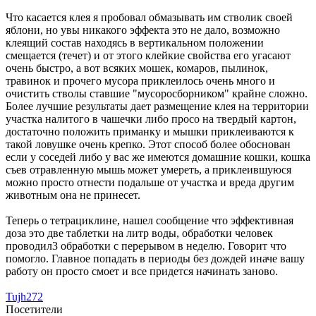
Что касается клея я пробовал обмазывать им стволик своей
яблони, но увы никакого эффекта это не дало, возможно
клеящий состав находясь в вертикальном положении
смещается (течет) и от этого клейкие свойства его угасают
очень быстро, а вот всяких мошек, комаров, пылинок,
травинок и прочего мусора приклеилось очень много и
очистить стволы ставшие "мусоросборником" крайне сложно.
Более лучшие результаты дает размещение клея на территории
участка налитого в чашечки либо просо на твердый картон,
достаточно положить приманку и мышки приклеиваются к
такой ловушке очень крепко. Этот способ более обоснован
если у соседей либо у вас же имеются домашние кошки, кошка
съев отравленную мышь может умереть, а приклеившуюся
можно просто отнести подальше от участка и вреда другим
животным она не принесет.
Теперь о тетрациклине, нашел сообщение что эффективная
доза это две таблетки на литр воды, обработки человек
проводил3 обработки с перерывом в неделю. Говорит что
помогло. Главное попадать в периоды без дождей иначе вашу
работу он просто смоет и все придется начинать заново.
Tujh272
Посетители