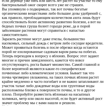
если деревце уже пять или шесть лет растет на участке то ему
бактериальный ожог скорее всего уже не страшен.
Вы упомянули о подкормках, так вот почвы богатые
органическими веществами либо большие дозы удобрений с,
как правило, преобладающим количеством азота лишь будут
способствовать более активному развитию болезни, а вот на
бедных почвах груша болеет гораздо реже, да и порой
заболевшие растения могут справиться с напастью
самостоятельно.
Заразить растение могут даже пчелы, большинство
насекомых, сильный дождь с ветром либо сосущие вредители.
Может проявиться болезнь и после обрезки когда остаются
порой не изолированные садовым варом раны на побегах.
Теперь переходим к вопросу о яблонях. Вопрос этот задают
многие и причин замедленного, кажется что вовсе
отсутствующего, роста бывает множество. Самой главной и
более вероятной являются какие-то специфические
почвенные либо климатические условия. Бывает так что
почва чрезмерно увлажнена, на таких почвах яблоня растет
крайне медленно и часто погибает и не важно затапливают ли
участок талые либо дождевые воды или грунтовые воды
расположены близко к поверхности почвы, и то и другое
плохо. Попробуйте разместить яблоньки на насыпных
холмиках, метр или около высотой, если будет активный рост
значит проблему мы с вами нашли и решили.