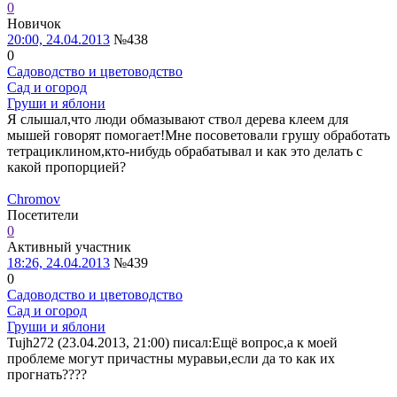
0
Новичок
20:00, 24.04.2013
№438
0
Садоводство и цветоводство
Сад и огород
Груши и яблони
Я слышал,что люди обмазывают ствол дерева клеем для
мышей говорят помогает!Мне посоветовали грушу обработать
тетрациклином,кто-нибудь обрабатывал и как это делать с
какой пропорцией?
Chromov
Посетители
0
Активный участник
18:26, 24.04.2013
№439
0
Садоводство и цветоводство
Сад и огород
Груши и яблони
Tujh272 (23.04.2013, 21:00) писал:
Ещё вопрос,а к моей
проблеме могут причастны муравьи,если да то как их
прогнать????