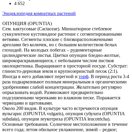
4 652
Энциклопедия комнатных растений
ОПУНЦИЯ (OPUNTIA)
Сем. кактусовые (Cactaceae). Миниатюрное стеблевое
суккулентное кустовидное растение с сегментированными
ветвями. Сегменты плоские с близкорасположенными
ареолами без колючек, но с большим количеством белых
глохидий. На молодых побегах – рудиментарные
цилиндрические листья. Цветки опунции бледно-желтые,
широкораскрывающиеся, с небольшим числом листков
околоцветника. Выращивают в просторной посуде. Субстрат:
глинисто-дерновая земля и крупнозернистый песок (2:1).
Иногда в него добавляют перегной и
торф
. В период роста 3-4
раза подкармливают полным минеральным и органическими
удобрениями слабой концентрации. Желательно регулярно
опрыскивать водой. Размножают предварительно
подсушенными черенками во влажном песке. Поражается
червецами и щитовками.
Около 200 видов. В культуре часто встречаются опунция
вульгарис (OPUNTIA vulgaris), опунция субулата (OPUNTIA
subulata), опунция леукотриха (OPUNTIA leucotricha).
Основные требования. Солнечное местоположение в течение
всего года; летом обильное увлажнение, зимой – редкое;