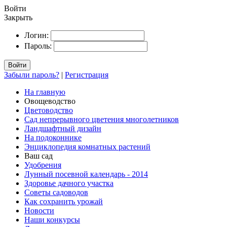
Войти
Закрыть
Логин:
Пароль:
Войти
Забыли пароль?
|
Регистрация
На главную
Овощеводство
Цветоводство
Сад непрерывного цветения многолетников
Ландшафтный дизайн
На подоконнике
Энциклопедия комнатных растений
Ваш сад
Удобрения
Лунный посевной календарь - 2014
Здоровье дачного участка
Советы садоводов
Как сохранить урожай
Новости
Наши конкурсы