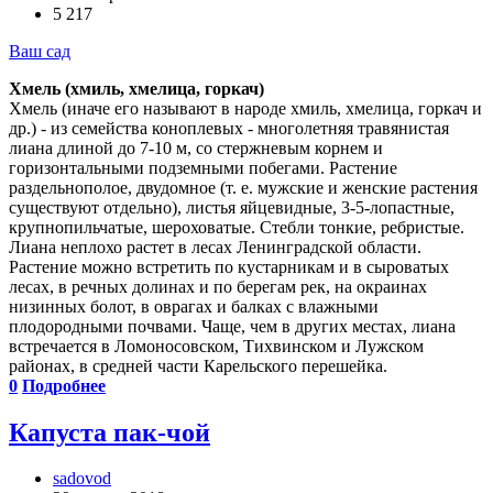
5 217
Ваш сад
Хмель (хмиль, хмелица, горкач)
Хмель (иначе его называют в народе хмиль, хмелица, горкач и
др.) - из семейства коноплевых - многолетняя травянистая
лиана длиной до 7-10 м, со стержневым корнем и
горизонтальными подземными побегами. Растение
раздельнополое, двудомное (т. е. мужские и женские растения
существуют отдельно), листья яйцевидные, 3-5-лопастные,
крупнопильчатые, шероховатые. Стебли тонкие, ребристые.
Лиана неплохо растет в лесах Ленинградской области.
Растение можно встретить по кустарникам и в сыроватых
лесах, в речных долинах и по берегам рек, на окраинах
низинных болот, в оврагах и балках с влажными
плодородными почвами. Чаще, чем в других местах, лиана
встречается в Ломоносовском, Тихвинском и Лужском
районах, в средней части Карельского перешейка.
0
Подробнее
Капуста пак-чой
sadovod