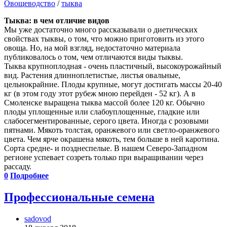
Овощеводство
/
тыква
Тыква: в чем отличие видов
Мы уже достаточно много рассказывали о диетических
свойствах тыквы, о том, что можно приготовить из этого
овоща. Но, на мой взгляд, недостаточно материала
публиковалось о том, чем отличаются виды тыквы.
Тыква крупноплодная - очень пластичный, высокоурожайный
вид. Растения длинноплетистые, листья овальные,
цельнокрайние. Плоды крупные, могут достигать массы 20-40
кг (в этом году этот рубеж мною перейден - 52 кг). А в
Смоленске выращена тыква массой более 120 кг. Обычно
плоды уплощенные или слабоуплощенные, гладкие или
слабосегментированные, серого цвета. Иногда с розовыми
пятнами. Мякоть толстая, оранжевого или светло-оранжевого
цвета. Чем ярче окрашена мякоть, тем больше в ней каротина.
Сорта средне- и позднеспелые. В нашем Северо-Западном
регионе успевает созреть только при выращивании через
рассаду.
0
Подробнее
Профессиональные семена
sadovod