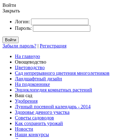
Войти
Закрыть
Логин:
Пароль:
Войти
Забыли пароль?
|
Регистрация
На главную
Овощеводство
Цветоводство
Сад непрерывного цветения многолетников
Ландшафтный дизайн
На подоконнике
Энциклопедия комнатных растений
Ваш сад
Удобрения
Лунный посевной календарь - 2014
Здоровье дачного участка
Советы садоводов
Как сохранить урожай
Новости
Наши конкурсы