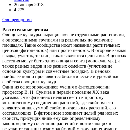
26 января 2018
4 275
Овощеводство
Растительные ценозы
Овощные культуры выращивают не отдельными растениями,
а определенными группами на различных по величине
площадях. Такие сообщества носят названия растительных
ценозов (фитоценозов) или просто ценозов. В огороде каждая
грядка, участок, теплица также являются ценозами. В ценозах
растения могут быть одного вида и сорта (монокультура), а
также разных видов и из разных семейств (уплотнение
основной культуры и совместные посадки). В ценозах
наиболее полно проявляются биологические и урожайные
свойства овощных культур.
Один из основоположников учения о фитоценологии
профессор В. Н. Сукачев в первой половине XX века
указывал, что фитоценоз нельзя свести к простому
механическому соединению растений, где свойства его
являются лишь суммой свойств отдельных растений, его
составляющих. В фитоценозе возникает целый ряд новых
свойств, присущих лишь ему как определенному
закономерному сочетанию растений и возникающих в
результате сложных взаимодействий между растениями и