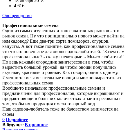
18 января 2018
4 616
Овощеводство
Профессиональные семена
Один из самых изученных и консервативных рынков - это
рынок семян. Ну что принципиально нового может найти на
нем садовод? Еще два-три сорта помидоров, огурцов,
капусты. А вот такое понятие, как профессиональные семена -
это что-то новенькое для овощеводов-любителей. "Зачем нам
профессиональные? - скажут некоторые. - Мы-то любители!"
Но ведь каждый огородник заинтересован в том, чтобы
вырастить большой урожай, да чтобы овощи получились
вкусные, красивые и ровные. Как говорят, один к одному.
Именно такие замечательные овощи и можно вырастить из
профессиональных семян.
Вообще-то изначально профессиональные семена и
предназначены для профессионалов, которые выращивают и
продают овощи в больших количествах и заинтересованы в
том, чтобы их продукция имела товарный вид.
Наш садовод-любитель тоже не баловством занимается на
своем
0
Подробнее
В будущее
В прошлое
Вернуться наверх