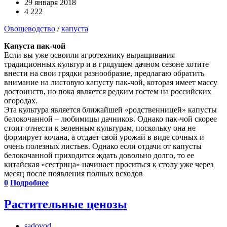
29 января 2018
4 222
Овощеводство
/
капуста
Капуста пак-чой
Если вы уже освоили агротехнику выращивания
традиционных культур и в грядущем дачном сезоне хотите
внести на свои грядки разнообразие, предлагаю обратить
внимание на листовую капусту пак-чой, которая имеет массу
достоинств, но пока является редким гостем на российских
огородах.
Эта культура является ближайшей «родственницей» капусты
белокочанной – любимицы дачников. Однако пак-чой скорее
стоит отнести к зеленным культурам, поскольку она не
формирует кочана, а отдает свой урожай в виде сочных и
очень полезных листьев. Однако если отдачи от капусты
белокочанной приходится ждать довольно долго, то ее
китайская «сестрица» начинает проситься к столу уже через
месяц после появления полных всходов
0
Подробнее
Растительные ценозы
sadovod