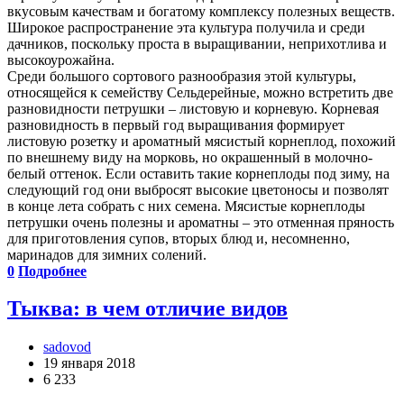
вкусовым качествам и богатому комплексу полезных веществ.
Широкое распространение эта культура получила и среди
дачников, поскольку проста в выращивании, неприхотлива и
высокоурожайна.
Среди большого сортового разнообразия этой культуры,
относящейся к семейству Сельдерейные, можно встретить две
разновидности петрушки – листовую и корневую. Корневая
разновидность в первый год выращивания формирует
листовую розетку и ароматный мясистый корнеплод, похожий
по внешнему виду на морковь, но окрашенный в молочно-
белый оттенок. Если оставить такие корнеплоды под зиму, на
следующий год они выбросят высокие цветоносы и позволят
в конце лета собрать с них семена. Мясистые корнеплоды
петрушки очень полезны и ароматны – это отменная пряность
для приготовления супов, вторых блюд и, несомненно,
маринадов для зимних солений.
0
Подробнее
Тыква: в чем отличие видов
sadovod
19 января 2018
6 233