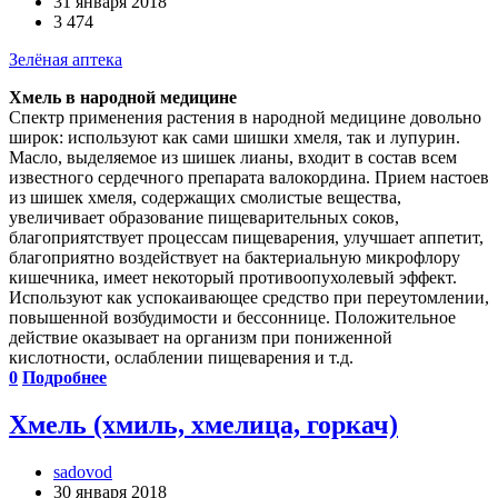
31 января 2018
3 474
Зелёная аптека
Хмель в народной медицине
Спектр применения растения в народной медицине довольно
широк: используют как сами шишки хмеля, так и лупурин.
Масло, выделяемое из шишек лианы, входит в состав всем
известного сердечного препарата валокордина. Прием настоев
из шишек хмеля, содержащих смолистые вещества,
увеличивает образование пищеварительных соков,
благоприятствует процессам пищеварения, улучшает аппетит,
благоприятно воздействует на бактериальную микрофлору
кишечника, имеет некоторый противоопухолевый эффект.
Используют как успокаивающее средство при переутомлении,
повышенной возбудимости и бессоннице. Положительное
действие оказывает на организм при пониженной
кислотности, ослаблении пищеварения и т.д.
0
Подробнее
Хмель (хмиль, хмелица, горкач)
sadovod
30 января 2018