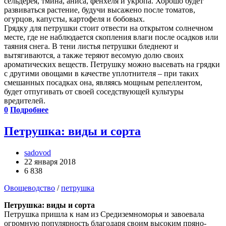
сельдерея, тмина, аниса, фенхеля и укропа. Хорошо будет
развиваться растение, будучи высажено после томатов,
огурцов, капусты, картофеля и бобовых.
Грядку для петрушки стоит отвести на открытом солнечном
месте, где не наблюдается скопления влаги после осадков или
таяния снега. В тени листья петрушки бледнеют и
вытягиваются, а также теряют весомую долю своих
ароматических веществ. Петрушку можно высевать на грядки
с другими овощами в качестве уплотнителя – при таких
смешанных посадках она, являясь мощным репеллентом,
будет отпугивать от своей соседствующей культуры
вредителей.
0
Подробнее
Петрушка: виды и сорта
sadovod
22 января 2018
6 838
Овощеводство
/
петрушка
Петрушка: виды и сорта
Петрушка пришла к нам из Средиземноморья и завоевала
огромную популярность благодаря своим высоким пряно-