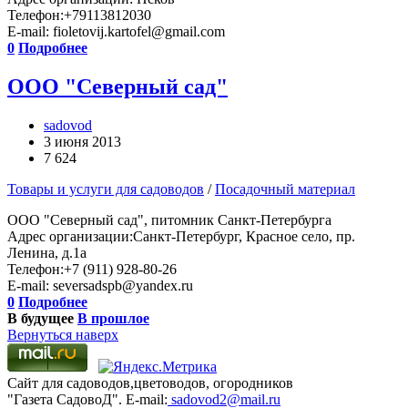
Телефон:+79113812030
E-mail: fioletovij.kartofel@gmail.com
0
Подробнее
ООО "Северный сад"
sadovod
3 июня 2013
7 624
Товары и услуги для садоводов
/
Посадочный материал
ООО "Северный сад", питомник Санкт-Петербурга
Адрес организации:Санкт-Петербург, Красное село, пр.
Ленина, д.1а
Телефон:+7 (911) 928-80-26
E-mail: seversadspb@yandex.ru
0
Подробнее
В будущее
В прошлое
Вернуться наверх
Сайт для садоводов,цветоводов, огородников
"Газета СадовоД". E-mail:
sadovod2@mail.ru