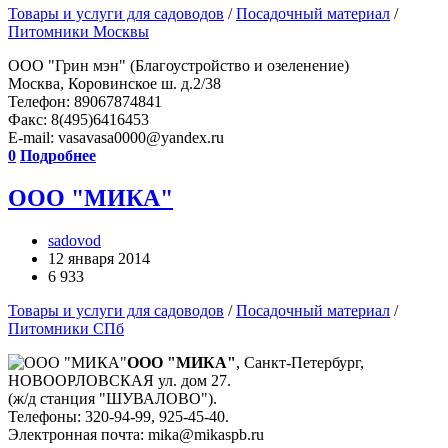
Товары и услуги для садоводов
/
Посадочный материал
/
Питомники Москвы
ООО "Грин мэн" (Благоустройство и озеленение)
Москва, Коровинское ш. д.2/38
Телефон: 89067874841
Факс: 8(495)6416453
E-mail: vasavasa0000@yandex.ru
0
Подробнее
ООО "МИКА"
sadovod
12 января 2014
6 933
Товары и услуги для садоводов
/
Посадочный материал
/
Питомники СПб
ООО "МИКА"
, Санкт-Петербург,
НОВООРЛОВСКАЯ ул. дом 27.
(ж/д станция "ШУВАЛОВО").
Телефоны: 320-94-99, 925-45-40.
Электронная почта: mika@mikaspb.ru