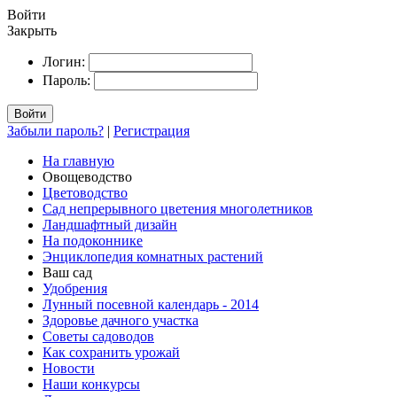
Войти
Закрыть
Логин:
Пароль:
Войти
Забыли пароль?
|
Регистрация
На главную
Овощеводство
Цветоводство
Сад непрерывного цветения многолетников
Ландшафтный дизайн
На подоконнике
Энциклопедия комнатных растений
Ваш сад
Удобрения
Лунный посевной календарь - 2014
Здоровье дачного участка
Советы садоводов
Как сохранить урожай
Новости
Наши конкурсы