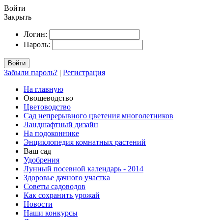
Войти
Закрыть
Логин:
Пароль:
Войти
Забыли пароль?
|
Регистрация
На главную
Овощеводство
Цветоводство
Сад непрерывного цветения многолетников
Ландшафтный дизайн
На подоконнике
Энциклопедия комнатных растений
Ваш сад
Удобрения
Лунный посевной календарь - 2014
Здоровье дачного участка
Советы садоводов
Как сохранить урожай
Новости
Наши конкурсы