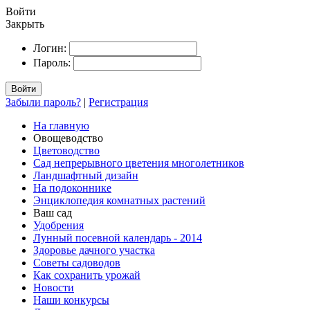
Войти
Закрыть
Логин:
Пароль:
Войти
Забыли пароль?
|
Регистрация
На главную
Овощеводство
Цветоводство
Сад непрерывного цветения многолетников
Ландшафтный дизайн
На подоконнике
Энциклопедия комнатных растений
Ваш сад
Удобрения
Лунный посевной календарь - 2014
Здоровье дачного участка
Советы садоводов
Как сохранить урожай
Новости
Наши конкурсы