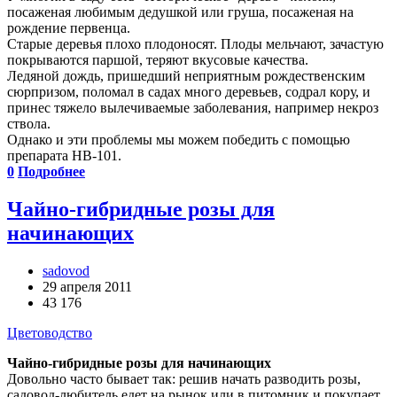
посаженая любимым дедушкой или груша, посаженая на
рождение первенца.
Старые деревья плохо плодоносят. Плоды мельчают, зачастую
покрываются паршой, теряют вкусовые качества.
Ледяной дождь, пришедший неприятным рождественским
сюрпризом, поломал в садах много деревьев, содрал кору, и
принес тяжело вылечиваемые заболевания, например некроз
ствола.
Однако и эти проблемы мы можем победить с помощью
препарата НВ-101.
0
Подробнее
Чайно-гибридные розы для
начинающих
sadovod
29 апреля 2011
43 176
Цветоводство
Чайно-гибридные розы для начинающих
Довольно часто бывает так: решив начать разводить розы,
садовод-любитель едет на рынок или в питомник и покупает