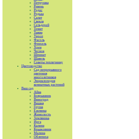
Петрушка
Ревень
Редис
Редька
Салат
Свекла
Сельдерей
Томат
Тыква
Укроп
Фасоль
Фенхель
Хрен
Чеснок
Шпинат
Шавель
Советы тепличнику
Цветоводство
Сад непрерывного
цветения
многолетников
Энциклопедия
комнатных растений
Ваш сад
Айва
Боярышник
Виноград
Вишня
Груша
Ежевика
Жимолость
Земляника
Ирга
Калина
Крыжовник
Малина
Облепиха