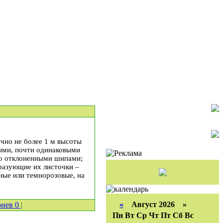
бычно не более 1 м высоты
ными, почти одинаковыми
но отклоненными шипами;
бразующие их листочки –
ные или темно­розовые, на
«
Август 2026 »
риев
0
|
Пн
Вт
Ср
Чт
Пт
Сб
Вс