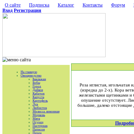
О сайте
Подписка
Каталог
Контакты
Форум
Вход
Регистрация
На главную
Овощеводство
Баклажан
Бобы
Роза иглистая, игольчатая и
Горох
(изредка до 2-х). Кора ве
Дайкон
Кабачок
железистыми щетинками и 
Капуста
опушение отсутствует. Лис
Картофель
Лук
большие, далеко отстоящие д
Любисток
Мелисса лимонная
Морковь
Мята
Огурец
Подробн
Пастернак
Патисон
Перец