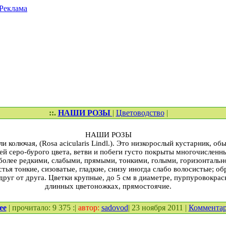
Реклама
::.
НАШИ РОЗЫ
|
Цветоводство
|
НАШИ РОЗЫ
ли колючая, (Rosa acicularis Lindl.). Это низкорослый кустарник, о
твей серо-бурого цвета, ветви и побеги густо покрыты многочислен
более редкими, слабыми, прямыми, тонкими, голыми, горизонталь
тья тонкие, сизоватые, гладкие, снизу иногда слабо волосистые; о
руг от друга. Цветки крупные, до 5 см в диаметре, пурпурово­крас
длинных цветоножках, прямостоячие.
ее
| прочитало: 9 375 :|
автор:
sadovod
| 23 ноября 2011 |
Коммента