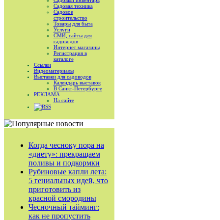
Садовый инвентарь
Садовая техника
Садовое
строительство
Товары для быта
Услуги
СМИ, сайты для
садоводов
Интернет магазины
Регистрация в
каталоге
Ссылки
Видеоматериалы
Выставки для садоводов
Календарь выставок
В Санкт-Петербурге
РЕКЛАМА
На сайте
RSS
Когда чесноку пора на
«диету»: прекращаем
поливы и подкормки
Рубиновые капли лета:
5 гениальных идей, что
приготовить из
красной смородины
Чесночный тайминг:
как не пропустить