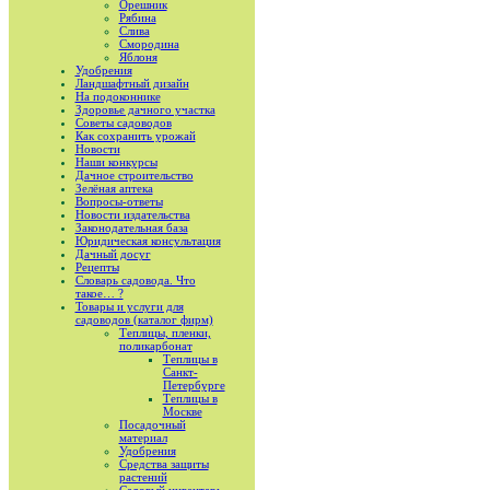
Орешник
Рябина
Слива
Смородина
Яблоня
Удобрения
Ландшафтный дизайн
На подоконнике
Здоровье дачного участка
Советы садоводов
Как сохранить урожай
Новости
Наши конкурсы
Дачное строительство
Зелёная аптека
Вопросы-ответы
Новости издательства
Законодательная база
Юридическая консультация
Дачный досуг
Рецепты
Словарь садовода. Что
такое… ?
Товары и услуги для
садоводов (каталог фирм)
Теплицы, пленки,
поликарбонат
Теплицы в
Санкт-
Петербурге
Теплицы в
Москве
Посадочный
материал
Удобрения
Средства защиты
растений