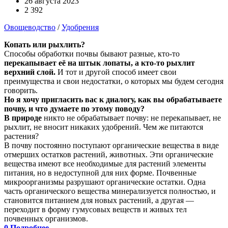
26 августа 2023
2 392
Овощеводство
/
Удобрения
Копать или рыхлить?
Способы обработки почвы бывают разные, кто-то
перекапывает её на штык лопаты, а кто-то рыхлит
верхний слой.
И тот и другой способ имеет свои
преимущества и свои недостатки, о которых мы будем сегодня
говорить.
Но я хочу пригласить вас к диалогу, как вы обрабатываете
почву, и что думаете по этому поводу?
В природе
никто не обрабатывает почву: не перекапывает, не
рыхлит, не вносит никаких удобрений. Чем же питаются
растения?
В почву постоянно поступают органические вещества в виде
отмерших остатков растений, животных. Эти органические
вещества имеют все необходимые для растений элементы
питания, но в недоступной для них форме. Почвенные
микроорганизмы разрушают органические остатки. Одна
часть органического вещества минерализуется полностью, и
становится питанием для новых растений, а другая —
переходит в форму гумусовых веществ и живых тел
почвенных организмов.
0
Подробнее