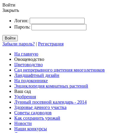
Войти
Закрыть
Логин:
Пароль:
Войти
Забыли пароль?
|
Регистрация
На главную
Овощеводство
Цветоводство
Сад непрерывного цветения многолетников
Ландшафтный дизайн
На подоконнике
Энциклопедия комнатных растений
Ваш сад
Удобрения
Лунный посевной календарь - 2014
Здоровье дачного участка
Советы садоводов
Как сохранить урожай
Новости
Наши конкурсы