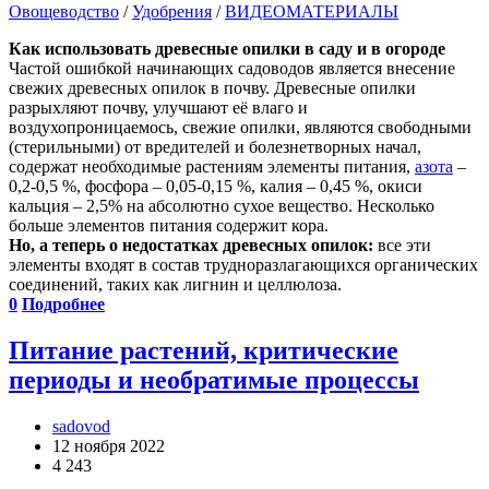
Овощеводство
/
Удобрения
/
ВИДЕОМАТЕРИАЛЫ
Как использовать древесные опилки в саду и в огороде
Частой ошибкой начинающих садоводов является внесение
свежих древесных опилок в почву. Древесные опилки
разрыхляют почву, улучшают её влаго и
воздухопроницаемось, свежие опилки, являются свободными
(стерильными) от вредителей и болезнетворных начал,
содержат необходимые растениям элементы питания,
азота
–
0,2-0,5 %, фосфора – 0,05-0,15 %, калия – 0,45 %, окиси
кальция – 2,5% на абсолютно сухое вещество. Несколько
больше элементов питания содержит кора.
Но, а теперь о недостатках древесных опилок:
все эти
элементы входят в состав трудноразлагающихся органических
соединений, таких как лигнин и целлюлоза.
0
Подробнее
Питание растений, критические
периоды и необратимые процессы
sadovod
12 ноября 2022
4 243