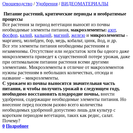
Овощеводство
/
Удобрения
/
ВИДЕОМАТЕРИАЛЫ
Питание растений, критические периоды и необратимые
процессы
Все растения за период вегетации выносят из почвы
необходимые элементы питания,
макроэлементы:
азот
,
фосфор
,
калий
,
кальций
,
магний
,
железо
и
микроэлементы
-
марганец, молибден, бор, медь, кобальт, цинк, йод, и др.
Все эти элементы питания необходимы растениям и
незаменимы. Отсутствие или недостаток хотя бы одного даже
микроэлемента приведет к существенной потере урожая, даже
при оптимальном питании растения всеми другими
элементами. Микроэлементы в отличие от макроэлементов
нужны растениям в небольших количествах, отсюда и
название – микроэлементы.
С урожаем из почвы выносится значительная часть
питания, и чтобы получить урожай в следующем году,
необходимо восстановить плодородие почвы,
внести
удобрения, содержащие необходимые элементы питания. Но
внесение перед посевом разово всего количества
необходимых удобрений допустимо лишь для культур с
коротким периодом вегетации, таких как редис, салат.
Почему?
0
Подробнее