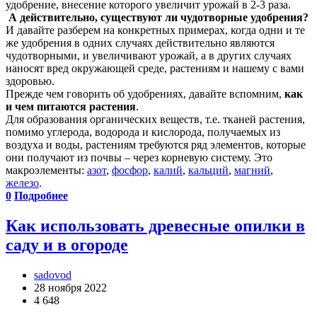
удобрение, внесение которого увеличит урожай в 2-3 раза.
А действительно, существуют ли чудотворные удобрения?
И давайте разберем на конкретных примерах, когда одни и те
же удобрения в одних случаях действительно являются
чудотворными, и увеличивают урожай, а в других случаях
наносят вред окружающей среде, растениям и нашему с вами
здоровью.
Прежде чем говорить об удобрениях, давайте вспомним,
как
и чем питаются растения
.
Для образования органических веществ, т.е. тканей растения,
помимо углерода, водорода и кислорода, получаемых из
воздуха и воды, растениям требуются ряд элементов, которые
они получают из почвы – через корневую систему. Это
макроэлементы:
азот
,
фосфор
,
калий
,
кальций
,
магний
,
железо
.
0
Подробнее
Как использовать древесные опилки в
саду и в огороде
sadovod
28 ноября 2022
4 648