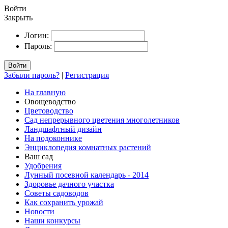
Войти
Закрыть
Логин:
Пароль:
Войти
Забыли пароль?
|
Регистрация
На главную
Овощеводство
Цветоводство
Сад непрерывного цветения многолетников
Ландшафтный дизайн
На подоконнике
Энциклопедия комнатных растений
Ваш сад
Удобрения
Лунный посевной календарь - 2014
Здоровье дачного участка
Советы садоводов
Как сохранить урожай
Новости
Наши конкурсы