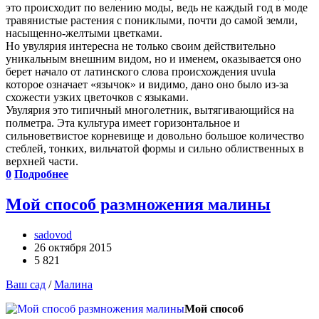
это происходит по велению моды, ведь не каждый год в моде
травянистые растения с пониклыми, почти до самой земли,
насыщенно-желтыми цветками.
Но увулярия интересна не только своим действительно
уникальным внешним видом, но и именем, оказывается оно
берет начало от латинского слова происхождения uvula
которое означает «язычок» и видимо, дано оно было из-за
схожести узких цветочков с языками.
Увулярия это типичный многолетник, вытягивающийся на
полметра. Эта культура имеет горизонтальное и
сильноветвистое корневище и довольно большое количество
стеблей, тонких, вильчатой формы и сильно облиственных в
верхней части.
0
Подробнее
Мой способ размножения малины
sadovod
26 октября 2015
5 821
Ваш сад
/
Малина
Мой способ