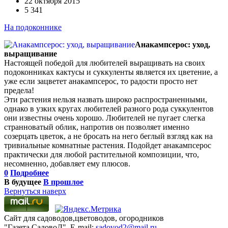
22 октября 2015
5 341
На подоконнике
Анакампсерос: уход,
выращивание
Настоящей победой для любителей выращивать на своих
подоконниках кактусы и суккуленты является их цветение, а
уже если зацветет анакампсерос, то радости просто нет
предела!
Эти растения нельзя назвать широко распространенными,
однако в узких кругах любителей разного рода суккулентов
они известны очень хорошо. Любителей не пугает слегка
странноватый облик, напротив он позволяет именно
созерцать цветок, а не бросать на него беглый взгляд как на
тривиальные комнатные растения. Подойдет анакампсерос
практически для любой растительной композиции, что,
несомненно, добавляет ему плюсов.
0
Подробнее
В будущее
В прошлое
Вернуться наверх
Сайт для садоводов,цветоводов, огородников
"Газета СадовоД". E-mail:
sadovod2@mail.ru