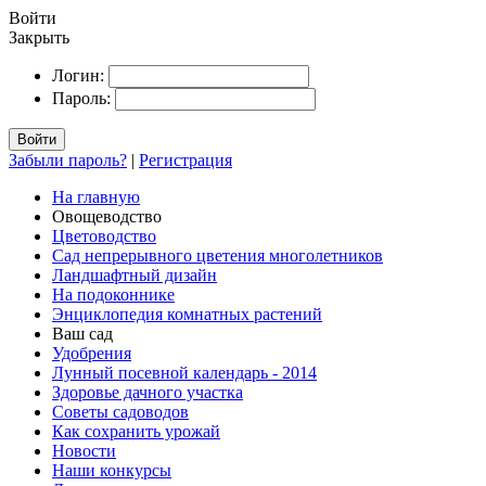
Войти
Закрыть
Логин:
Пароль:
Войти
Забыли пароль?
|
Регистрация
На главную
Овощеводство
Цветоводство
Сад непрерывного цветения многолетников
Ландшафтный дизайн
На подоконнике
Энциклопедия комнатных растений
Ваш сад
Удобрения
Лунный посевной календарь - 2014
Здоровье дачного участка
Советы садоводов
Как сохранить урожай
Новости
Наши конкурсы