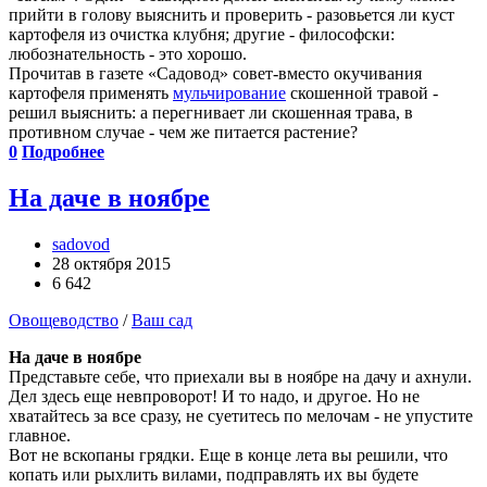
прийти в голову выяснить и проверить - разовьется ли куст
картофеля из очистка клубня; другие - философски:
любознательность - это хорошо.
Прочитав в газете «Садовод» совет-вместо окучивания
картофеля применять
мульчирование
скошенной травой -
решил выяснить: а перегнивает ли скошенная трава, в
противном случае - чем же питается растение?
0
Подробнее
На даче в ноябре
sadovod
28 октября 2015
6 642
Овощеводство
/
Ваш сад
На даче в ноябре
Представьте себе, что приехали вы в ноябре на дачу и ахнули.
Дел здесь еще невпроворот! И то надо, и другое. Но не
хватайтесь за все сразу, не суетитесь по мелочам - не упустите
главное.
Вот не вскопаны грядки. Еще в конце лета вы решили, что
копать или рыхлить вилами, подправлять их вы будете