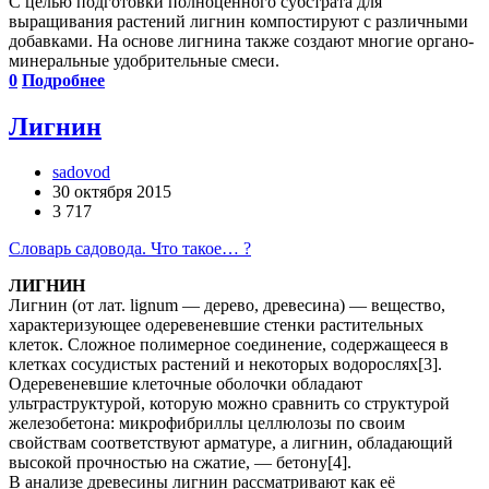
С целью подготовки полноценного субстрата для
выращивания растений лигнин компостируют с различными
добавками. На основе лигнина также создают многие органо-
минеральные удобрительные смеси.
0
Подробнее
Лигнин
sadovod
30 октября 2015
3 717
Словарь садовода. Что такое… ?
ЛИГНИН
Лигнин (от лат. lignum — дерево, древесина) — вещество,
характеризующее одеревеневшие стенки растительных
клеток. Сложное полимерное соединение, содержащееся в
клетках сосудистых растений и некоторых водорослях[3].
Одеревеневшие клеточные оболочки обладают
ультраструктурой, которую можно сравнить со структурой
железобетона: микрофибриллы целлюлозы по своим
свойствам соответствуют арматуре, а лигнин, обладающий
высокой прочностью на сжатие, — бетону[4].
В анализе древесины лигнин рассматривают как её