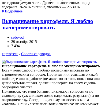
негидролизуемую часть. Древесина лиственных пород
содержит 18-24 % лигнина, хвойных — 27-30 %.
0
Подробнее
Выращивание картофеля. Я люблю
экспериментировать
sadovod
29 октября 2015
7 494
картофель
/
Советы садоводов
Выращивание картофеля. Я люблю экспериментировать
Есть у меня слабость - люблю экспериментировать по
агрономическим вопросам. Прочитав или услышав о какой-
либо идее или наработке (независимо от того, новая она или
давно забытая старая), должен проверить на своем садово-
огородном участке.
Признаюсь, что меня больше привлекают вопросы не по
садоводству (уж слишком долго надо ждать результата), а по
огородничеству. Соседи по-разному относятся к моим
«затеям». Одни - с завидной долей скепсиса: ну кому может