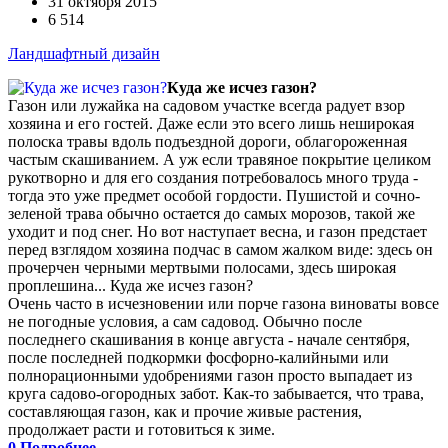
31 октября 2015
6 514
Ландшафтный дизайн
Куда же исчез газон?
Газон или лужайка на садовом участке всегда радует взор
хозяина и его гостей. Даже если это всего лишь неширокая
полоска травы вдоль подъездной дороги, облагороженная
частым скашиванием. А уж если травяное покрытие целиком
рукотворно и для его создания потребовалось много труда -
тогда это уже предмет особой гордости. Пушистой и сочно-
зеленой трава обычно остается до самых морозов, такой же
уходит и под снег. Но вот наступает весна, и газон предстает
перед взглядом хозяина подчас в самом жалком виде: здесь он
прочерчен черными мертвыми полосами, здесь широкая
проплешина... Куда же исчез газон?
Очень часто в исчезновении или порче газона виноваты вовсе
не погодные условия, а сам садовод. Обычно после
последнего скашивания в конце августа - начале сентября,
после последней подкормки фосфорно-калийными или
полнорационными удобрениями газон просто выпадает из
круга садово-огородных забот. Как-то забывается, что трава,
составляющая газон, как и прочие живые растения,
продолжает расти и готовиться к зиме.
0
Подробнее