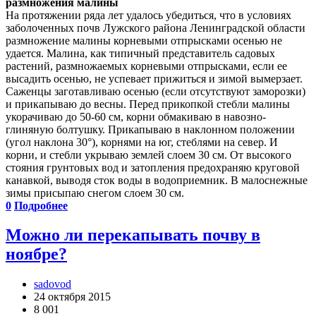
размножения малины
На протяжении ряда лет удалось убедиться, что в условиях
заболоченных почв Лужского района Ленинградской области
размножение малины корневыми отпрысками осенью не
удается. Малина, как типичный представитель садовых
растений, размножаемых корневыми отпрысками, если ее
высадить осенью, не успевает прижиться и зимой вымерзает.
Саженцы заготавливаю осенью (если отсутствуют заморозки)
и прикапываю до весны. Перед прикопкой стебли малины
укорачиваю до 50-60 см, корни обмакиваю в навозно-
глиняную болтушку. Прикапываю в наклонном положении
(угол наклона 30°), корнями на юг, стеблями на север. И
корни, и стебли укрываю землей слоем 30 см. От высокого
стояния грунтовых вод и затопления предохраняю круговой
канавкой, выводя сток воды в водоприемник. В малоснежные
зимы присыпаю снегом слоем 30 см.
0
Подробнее
Можно ли перекапывать почву в
ноябре?
sadovod
24 октября 2015
8 001