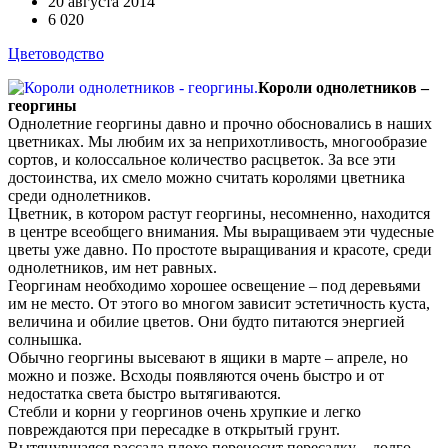
20 августа 2014
6 020
Цветоводство
Короли однолетников –
георгины
Однолетние георгины давно и прочно обосновались в наших
цветниках. Мы любим их за неприхотливость, многообразие
сортов, и колоссальное количество расцветок. За все эти
достоинства, их смело можно считать королями цветника
среди однолетников.
Цветник, в котором растут георгины, несомненно, находится
в центре всеобщего внимания. Мы выращиваем эти чудесные
цветы уже давно. По простоте выращивания и красоте, среди
однолетников, им нет равных.
Георгинам необходимо хорошее освещение – под деревьями
им не место. От этого во многом зависит эстетичность куста,
величина и обилие цветов. Они будто питаются энергией
солнышка.
Обычно георгины высевают в ящики в марте – апреле, но
можно и позже. Всходы появляются очень быстро и от
недостатка света быстро вытягиваются.
Стебли и корни у георгинов очень хрупкие и легко
повреждаются при пересадке в открытый грунт.
Вытянувшаяся рассада плохо переносит пересадку – долго