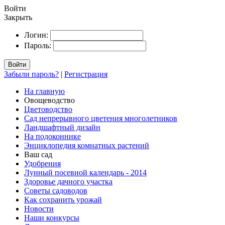
Войти
Закрыть
Логин:
Пароль:
Войти
Забыли пароль?
|
Регистрация
На главную
Овощеводство
Цветоводство
Сад непрерывного цветения многолетников
Ландшафтный дизайн
На подоконнике
Энциклопедия комнатных растений
Ваш сад
Удобрения
Лунный посевной календарь - 2014
Здоровье дачного участка
Советы садоводов
Как сохранить урожай
Новости
Наши конкурсы