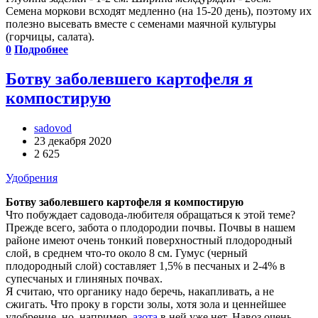
Семена моркови всходят медленно (на 15-20 день), поэтому их
полезно высевать вместе с семенами маячной культуры
(горчицы, салата).
0
Подробнее
Ботву заболевшего картофеля я
компостирую
sadovod
23 декабря 2020
2 625
Удобрения
Ботву заболевшего картофеля я компостирую
Что побуждает садовода-любителя обращаться к этой теме?
Прежде всего, забота о плодородии почвы. Почвы в нашем
районе имеют очень тонкий поверхностный плодородный
слой, в среднем что-то около 8 см. Гумус (черный
плодородный слой) составляет 1,5% в песчаных и 2-4% в
супесчаных и глиняных почвах.
Я считаю, что органику надо беречь, накапливать, а не
сжигать. Что проку в горсти золы, хотя зола и ценнейшее
удобрение, но, например,
азота
в ней уже нет. Навоз очень