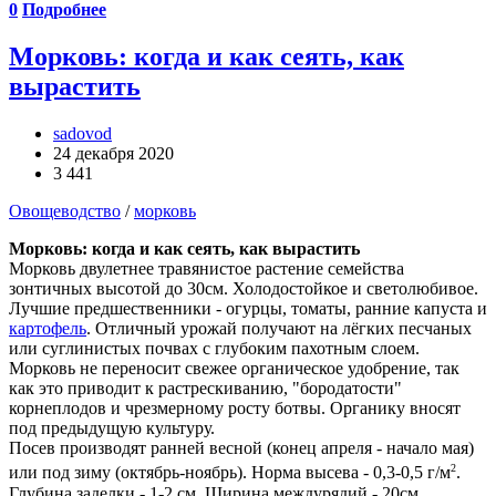
0
Подробнее
Морковь: когда и как сеять, как
вырастить
sadovod
24 декабря 2020
3 441
Овощеводство
/
морковь
Морковь: когда и как сеять, как вырастить
Морковь двулетнее травянистое растение семейства
зонтичных высотой до 30см. Холодостойкое и светолюбивое.
Лучшие предшественники - огурцы, томаты, ранние капуста и
картофель
. Отличный урожай получают на лёгких песчаных
или суглинистых почвах с глубоким пахотным слоем.
Морковь не переносит свежее органическое удобрение, так
как это приводит к растрескиванию, "бородатости"
корнеплодов и чрезмерному росту ботвы. Органику вносят
под предыдущую культуру.
Посев производят ранней весной (конец апреля - начало мая)
2
или под зиму (октябрь-ноябрь). Норма высева - 0,3-0,5 г/м
.
Глубина заделки - 1-2 см. Ширина междурядий - 20см.