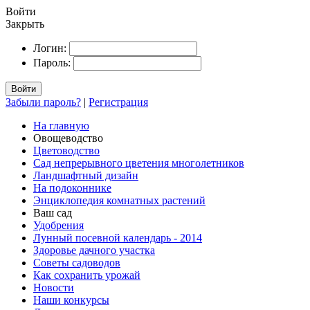
Войти
Закрыть
Логин:
Пароль:
Войти
Забыли пароль?
|
Регистрация
На главную
Овощеводство
Цветоводство
Сад непрерывного цветения многолетников
Ландшафтный дизайн
На подоконнике
Энциклопедия комнатных растений
Ваш сад
Удобрения
Лунный посевной календарь - 2014
Здоровье дачного участка
Советы садоводов
Как сохранить урожай
Новости
Наши конкурсы