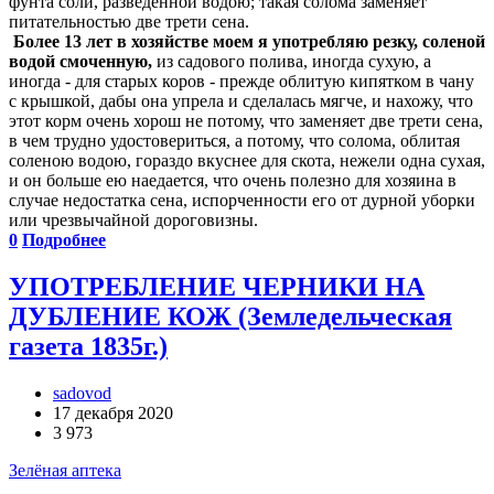
фунта соли, разведенной водою; такая солома заменяет
питательностью две трети сена.
Более 13 лет в хозяйстве моем я употребляю резку, соленой
водой смоченную,
из садового полива, иногда сухую, а
иногда - для старых коров - прежде облитую кипятком в чану
с крышкой, дабы она упрела и сделалась мягче, и нахожу, что
этот корм очень хорош не потому, что заменяет две трети сена,
в чем трудно удостовериться, а потому, что солома, облитая
соленою водою, гораздо вкуснее для скота, нежели одна сухая,
и он больше ею наедается, что очень полезно для хозяина в
случае недостатка сена, испорченности его от дурной уборки
или чрезвычайной дороговизны.
0
Подробнее
УПОТРЕБЛЕНИЕ ЧЕРНИКИ НА
ДУБЛЕНИЕ КОЖ (Земледельческая
газета 1835г.)
sadovod
17 декабря 2020
3 973
Зелёная аптека