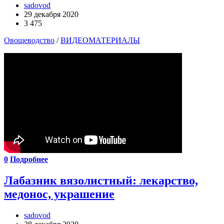
sadovod
29 декабря 2020
3 475
Овощеводство
/
ВИДЕОМАТЕРИАЛЫ
0
Подробнее
Лабазник вязолистный: лекарство,
медонос, украшение
sadovod