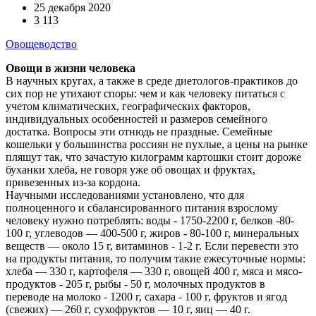
25 декабря 2020
3 113
Овощеводство
Овощи в жизни человека
В научных кругах, а также в среде диетологов-практиков до
сих пор не утихают споры: чем и как человеку питаться с
учетом климатических, географических факторов,
индивидуальных особенностей и размеров семейного
достатка. Вопросы эти отнюдь не праздные. Семейные
кошельки у большинства россиян не пухлые, а цены на рынке
пляшут так, что зачастую килограмм картошки стоит дороже
буханки хлеба, не говоря уже об овощах и фруктах,
привезенных из-за кордона.
Научными исследованиями установлено, что для
полноценного и сбалансированного питания взрослому
человеку нужно потреблять: воды - 1750-2200 г, белков -80-
100 г, углеводов — 400-500 г, жиров - 80-100 г, минеральных
веществ — около 15 г, витаминов - 1-2 г. Если перевести это
на продукты питания, то получим такие ежесуточные нормы:
хлеба — 330 г, картофеля — 330 г, овощей 400 г, мяса и мясо-
продуктов - 205 г, рыбы - 50 г, молочных продуктов в
переводе на молоко - 1200 г, сахара - 100 г, фруктов и ягод
(свежих) — 260 г, сухофруктов — 10 г, яиц — 40 г.