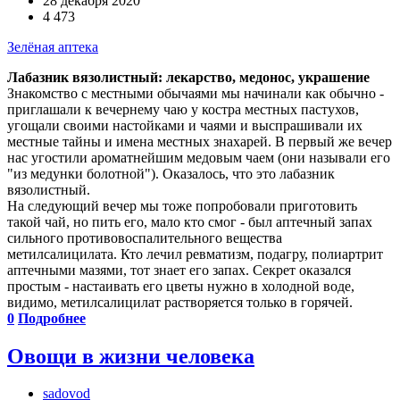
28 декабря 2020
4 473
Зелёная аптека
Лабазник вязолистный: лекарство, медонос, украшение
Знакомство с местными обычаями мы начинали как обычно -
приглашали к вечернему чаю у костра местных пастухов,
угощали своими настойками и чаями и выспрашивали их
местные тайны и имена местных знахарей. В первый же вечер
нас угостили ароматнейшим медовым чаем (они называли его
"из медунки болотной"). Оказалось, что это лабазник
вязолистный.
На следующий вечер мы тоже попробовали приготовить
такой чай, но пить его, мало кто смог - был аптечный запах
сильного противовоспалительного вещества
метилсалицилата. Кто лечил ревматизм, подагру, полиартрит
аптечными мазями, тот знает его запах. Секрет оказался
простым - настаивать его цветы нужно в холодной воде,
видимо, метилсалицилат растворяется только в горячей.
0
Подробнее
Овощи в жизни человека
sadovod