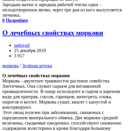
Зародыш матки и зародыш рабочей пчелы один -
оплодотворенное яичко, через три дня из него вылупляется
личинка.
0
Подробнее
О лечебных свойствах моркови
sadovod
25 декабря 2019
3 917
морковь
/
Зелёная аптека
О лечебных свойствах моркови
Морковь - двулетнее травянистое растение семейства
Зонтичных. Она служит сырьем для витаминной
промышленности. В пищу используют в сыром и вареном
виде для приправ, соусов, гарниров, винегрета, плова,
пирогов и котлет. Морковь сушат, квасят с капустой и
консервируют.
Этот овощ полезен при заболеваниях, связанных с
нарушением минерального обмена. Две моркови средней
величины, съедаемые ежедневно, способствуют снижению
содержания холестерина в крови благодаря большому