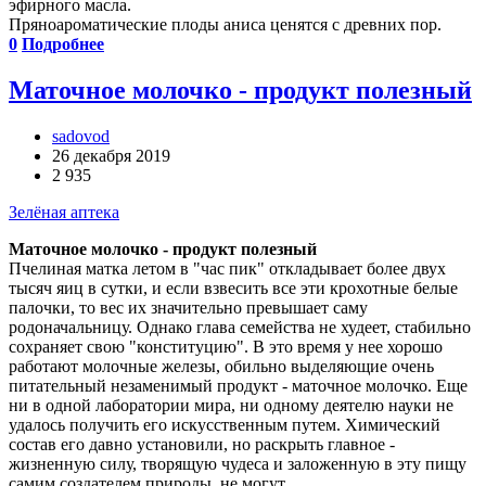
эфирного масла.
Пряноароматические плоды аниса ценятся с древних пор.
0
Подробнее
Маточное молочко - продукт полезный
sadovod
26 декабря 2019
2 935
Зелёная аптека
Маточное молочко - продукт полезный
Пчелиная матка летом в "час пик" откладывает более двух
тысяч яиц в сутки, и если взвесить все эти крохотные белые
палочки, то вес их значительно превышает саму
родоначальницу. Однако глава семейства не худеет, стабильно
сохраняет свою "конституцию". В это время у нее хорошо
работают молочные железы, обильно выделяющие очень
питательный незаменимый продукт - маточное молочко. Еще
ни в одной лаборатории мира, ни одному деятелю науки не
удалось получить его искусственным путем. Химический
состав его давно установили, но раскрыть главное -
жизненную силу, творящую чудеса и заложенную в эту пищу
самим создателем природы, не могут.