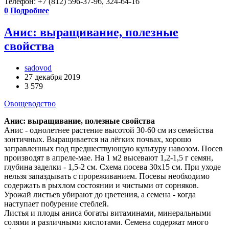
Телефон: +7 (812) 596-37-96, 324-64-16
0
Подробнее
Анис: выращивание, полезные
свойства
sadovod
27 декабря 2019
3 579
Овощеводство
Анис: выращивание, полезные свойства
Анис - однолетнее растение высотой 30-60 см из семейства
зонтичных. Выращивается на лёгких почвах, хорошо
заправленных под предшествующую культуру навозом. Посев
производят в апреле-мае. На 1 м2 высевают 1,2-1,5 г семян,
глубина заделки - 1,5-2 см. Схема посева 30x15 см. При уходе
нельзя запаздывать с прореживанием. Посевы необходимо
содержать в рыхлом состоянии и чистыми от сорняков.
Урожай листьев убирают до цветения, а семена - когда
наступает побурение стеблей.
Листья и плоды аниса богаты витаминами, минеральными
солями и различными кислотами. Семена содержат много