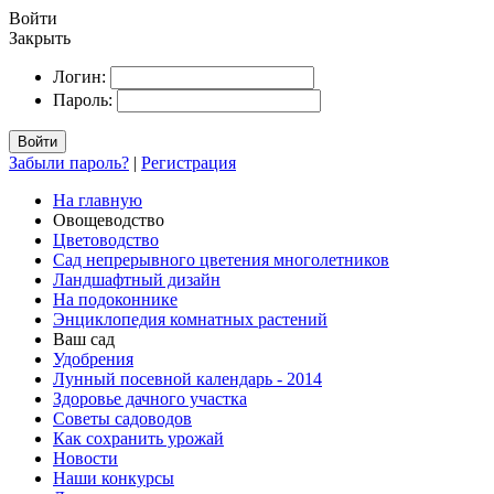
Войти
Закрыть
Логин:
Пароль:
Войти
Забыли пароль?
|
Регистрация
На главную
Овощеводство
Цветоводство
Сад непрерывного цветения многолетников
Ландшафтный дизайн
На подоконнике
Энциклопедия комнатных растений
Ваш сад
Удобрения
Лунный посевной календарь - 2014
Здоровье дачного участка
Советы садоводов
Как сохранить урожай
Новости
Наши конкурсы