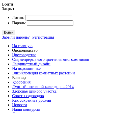
Войти
Закрыть
Логин:
Пароль:
Войти
Забыли пароль?
|
Регистрация
На главную
Овощеводство
Цветоводство
Сад непрерывного цветения многолетников
Ландшафтный дизайн
На подоконнике
Энциклопедия комнатных растений
Ваш сад
Удобрения
Лунный посевной календарь - 2014
Здоровье дачного участка
Советы садоводов
Как сохранить урожай
Новости
Наши конкурсы