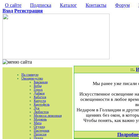
О сайте
Подписка
Каталог
Контакты
Форум
Вход
Регистрация
::.
И
На главную
Овощеводство
Баклажан
Мы ранее уже писали 
Бобы
Горох
Дайкон
Искусственное освеще­ние н
Кабачок
ос­вещенности в любое врем
Капуста
в
Картофель
Лук
Недаром в Голландии и други
Любисток
щениях без окон, в котор
Мелисса лимонная
Морковь
Чтобы понять, как важно у
Мята
Огурец
Пастернак
Подробне
Патисон
Перец