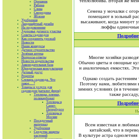
теплолюбива. Вторая же мене
Орешник
Рябина
Слива
Семена у мочалки с огор
Смородина
помещают в зольный раст
Яблоня
Удобрения
высаживают, когда минует у
Ландшафтный дизайн
люффы одиночные, 
На подоконнике
Здоровье дачного участка
Советы садоводов
Подробне
Как сохранить урожай
Новости
Наши конкурсы
Дачное строительство
Зелёная аптека
Многие хозяйки разводят
Вопросы-ответы
Новости издательства
Обычно цветы и овощные куль
Законодательная база
и ана­логичных емкостях. Эт
Юридическая консультация
Дачный досуг
Рецепты
Однако создать растениям т
Словарь садовода. Что
такое… ?
Поэтому нами, любителями в
Товары и услуги для
зимних условиях (и в течение 
садоводов (каталог фирм)
также рас­саду
Теплицы, пленки,
поликарбонат
Теплицы в
Подробне
Санкт-
Петербурге
::
Теплицы в
Москве
Посадочный
материал
Всем известная и люби­ма
Удобрения
китайский, что в перев
Средства защиты
В культуре астра однолетняя 
растений