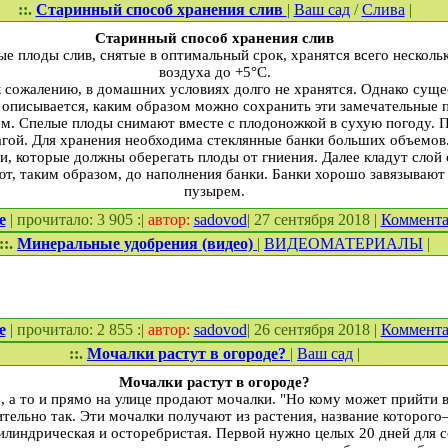
::.
Старинный способ хранения слив
|
Ваш сад
/
Слива
|
Старинный способ хранения слив
е плоды слив, снятые в оптимальный срок, хранятся всего несколь
воздуха до +5°С.
к сожалению, в домашних условиях долго не хранятся. Однако суще
 описывается, каким образом можно сохранить эти замечательные 
м. Спелые плоды снимают вместе с плодоножкой в сухую погоду. 
гой. Для хранения необходима стеклянные банки больших объемов
 которые должны оберегать плоды от гниения. Далее кладут слой 
ют, таким образом, до наполнения банки. Банки хорошо завязываю
пузырем.
е
| прочитало: 3 905 :|
автор:
sadovod
| 27 сентября 2018 |
Коммент
::.
Минеральные удобрения (видео)
|
ВИДЕОМАТЕРИАЛЫ
|
е
| прочитало: 2 855 :|
автор:
sadovod
| 26 сентября 2018 |
Коммент
::.
Мочалки растут в огороде?
|
Ваш сад
|
Мочалки растут в огороде?
, а то и прямо на улице продают мочалки. "Но кому может прийти в 
ительно так. Эти мочалки получают из растения, название которо
линдрическая и осторебристая. Первой нужно целых 20 дней для со