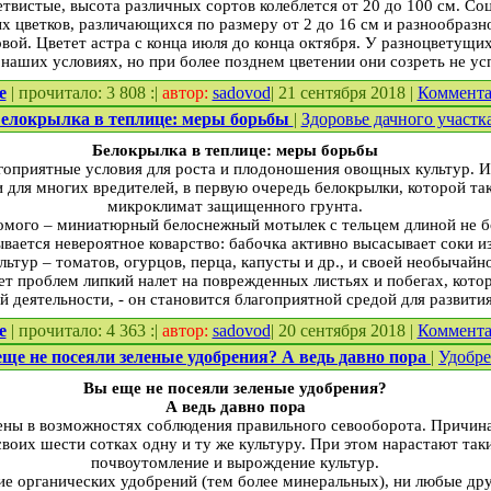
твистые, высота различных сортов колеб­лется от 20 до 100 см. Со
 цветков, различаю­щихся по размеру от 2 до 16 см и разнообразн
ой. Цветет астра с кон­ца июля до конца октября. У разноцветущих
 наших условиях, но при более позднем цветении они созреть не ус
е
| прочитало: 3 808 :|
автор:
sadovod
| 21 сентября 2018 |
Коммент
елокрылка в теплице: меры борьбы
|
Здоровье дачного участк
Белокрылка в теплице: меры борьбы
гоприятные условия для роста и плодоношения овощных культур. И
 для многих вредителей, в первую очередь белокрылки, которой та
микроклимат защищенного грунта.
комого – миниатюрный белоснежный мотылек с тельцем длиной не б
ывается невероятное коварство: бабочка активно высасывает соки и
ьтур – томатов, огурцов, перца, капусты и др., и своей необычай
яет проблем липкий налет на поврежденных листьях и побегах, кот
й деятельности, - он становится благоприятной средой для развити
е
| прочитало: 4 363 :|
автор:
sadovod
| 20 сентября 2018 |
Коммент
ще не посеяли зеленые удобрения? А ведь давно пора
|
Удобр
Вы еще не посеяли зеленые удобрения?
А ведь давно пора
ены в воз­можностях соблюдения правильного севообо­рота. Причин
своих шести сотках одну и ту же культуру. При этом нарастают таки
почвоутомление и вы­рождение культур.
ие органичес­ких удобрений (тем более минеральных), ни любые др