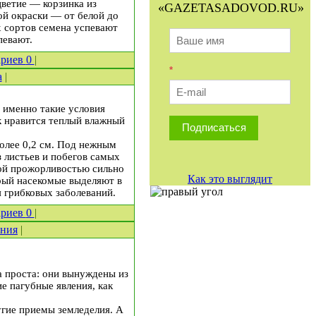
цветие — корзинка из
«GAZETASADOVOD.RU»
ой окраски — от белой до
 сортов семена успе­вают
певают.
ариев
0
|
*
а
|
 именно такие условия
к нравится теплый влажный
Подписаться
олее 0,2 см. Под нежным
з листьев и побегов самых
ной прожорливостью сильно
Как это выглядит
орый насекомые выделяют в
я грибковых заболеваний.
ариев
0
|
ения
|
а проста: они вынуждены из
е пагубные явления, как
угие приемы земледелия. А