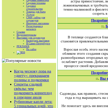
Садовый инвентарь
астры прямостоячие, ве
Садовая техника
ложноязычковых и трубчатых
Садовое
строительство
темно-малиновой и фиолетов
Товары для быта
созреть в
Услуги
СМИ, сайты для
Подробне
садоводов
Интернет магазины
::.
Б
Регистрация в
каталоге
Ссылки
Видеоматериалы
В теплице создаются бла
Выставки для садоводов
Календарь выставок
становятся привлекательными
В Санкт-Петербурге
РЕКЛАМА
Взрослая особь этого насе
На сайте
RSS
обликом этого создания скр
разнообразных огородных кул
ослабляет растения. Добавл
процессе своей вредоносно
Когда чесноку пора на
Подробне
«диету»: прекращаем
::.
Вы е
поливы и подкормки
Секреты сладкой
свёклы: чем
подкормить корнеплод
Садоводы, как правило, стесн
в середине июля
года в год выращивать на 
Рубиновые капли лета:
5 гениальных идей, что
Не помогает здесь ни внесен