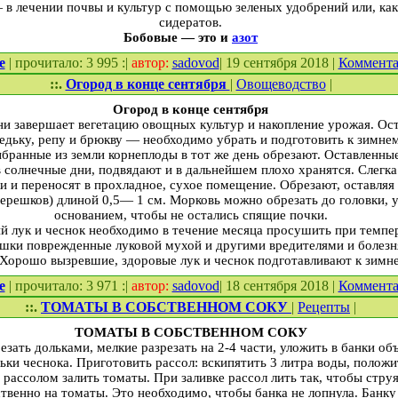
 в лечении почвы и куль­тур с помощью зеленых удобрений или, ка
сидератов.
Бобовые — это и
азот
е
| прочитало: 3 995 :|
автор:
sadovod
| 19 сентября 2018 |
Коммент
::.
Огород в конце сентября
|
Овощеводство
|
Огород в конце сентября
­ни завершает вегетацию овощных культур и накопление урожая. Ос
редьку, репу и брюкву — необходимо убрать и под­готовить к зимн
бранные из земли корнеплоды в тот же день об­резают. Оставленные
 солнечные дни, подвядают и в дальнейшем плохо хранятся. Слегк
и и переносят в прохладное, су­хое помещение. Обрезают, оставляя 
черешков) длиной 0,5— 1 см. Морковь можно обрезать до головки, 
основанием, чтобы не остались спящие почки.
 лук и чеснок необходимо в те­чение месяца просушить при темп
шки поврежденные луковой мухой и другими вредителями и бо­лезн
Хорошо выз­ревшие, здоровые лук и чес­нок подготавливают к зимн
е
| прочитало: 3 971 :|
автор:
sadovod
| 18 сентября 2018 |
Коммент
::.
ТОМАТЫ В СОБСТВЕННОМ СОКУ
|
Рецепты
|
ТОМАТЫ В
СОБСТВЕННОМ
СОКУ
ать дольками, мелкие раз­резать на 2-4 части, уложить в банки об
льки чеснока. Приготовить рассол: вскипятить 3 литра воды, полож
 рассолом залить томаты. При заливке рассол лить так, чтобы струя
ственно на томаты. Это необходимо, чтобы банка не лопнула. Банку