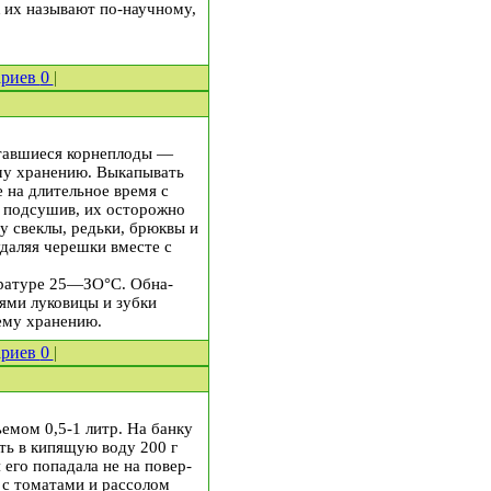
к их называют по-научному,
ариев
0
|
тавшиеся корнеп­лоды —
ему хранению. Выкапывать
 на дли­тельное время с
а подсушив, их осторожно
у свеклы, редьки, брюквы и
удаляя черешки вместе с
ературе 25—ЗО°С. Обна­
ями луковицы и зубки
е­му хранению.
ариев
0
|
ъемом 0,5-1 литр. На банку
ить в кипящую воду 200 г
 его попадала не на повер­
 с томатами и рассолом