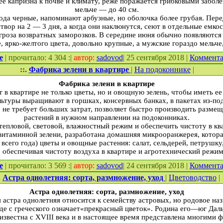
е капризна к почве и климату, реже поражается грибковыми заболе
мельче — до 40 см.
ода черные, напоминают арбузные, но оболочка более грубая. Перед
вор на 2 — 3 дня, а когда они наклюнутся, сеют в отдельные емкос
гроза возвратных заморозков. В середине июня обычно появляются 
ярко-желтого цвета, довольно крупные, а мужские гораздо мельче,
е
| прочитало: 4 304 :|
автор:
sadovod
| 25 сентября 2018 |
Коммент
::.
Фабрика зелени в квартире
|
На подоконнике
|
Фабрика зелени в квартире
 в квартире не только цветы, но и овощную зелень, чтобы иметь ее 
туры выра­щивают в горшках, консервных банках, в па­кетах из-под
о не требует больших затрат, позволяет быстро производить раз­мещ
растений в нужном направлении на подоконниках.
епловой, световой, влажностный режим и обеспечить чи­стоту в квар
итаминной зелени, разрабо­тана домашняя микрооранже­рея, котора
всего года) цветы и овощные растения: салат, сельдерей, петрушку, у
, обеспечивая чистоту воз­духа в квартире и агротехни­ческий режи
е
| прочитало: 3 569 :|
автор:
sadovod
| 24 сентября 2018 |
Коммент
.
Астра однолетняя: сорта, размножение, уход
|
Цветоводство
|
Астра однолетняя: сорта, размножение, уход
я астра однолетняя отно­сится к семейству астровых, но родовое н
оде с греческого означает«прекрасный цветок». Родина его—юг Даль
известна с XVIII века и в настоя­щее время представлена многи­ми