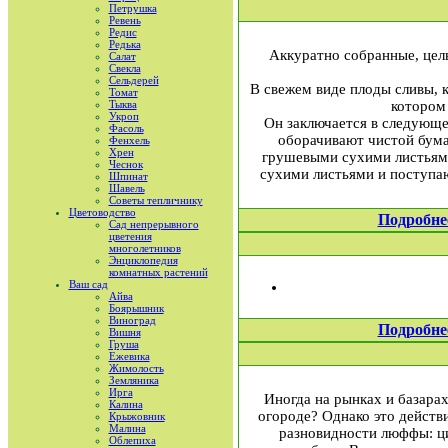
Петрушка
Ревень
Редис
Редька
Аккуратно собранные, целы
Салат
Свекла
Сельдерей
В свежем виде плоды сливы, 
Томат
Тыква
котором
Укроп
Он заключается в следующе
Фасоль
оборачивают чистой бума
Фенхель
Хрен
грушевыми сухими листьями,
Чеснок
сухими листьями и поступа
Шпинат
Шавель
Советы тепличнику
Цветоводство
Подробне
Сад непрерывного
цветения
многолетников
Энциклопедия
комнатных растений
Ваш сад
Айва
Боярышник
Виноград
Подробне
Вишня
Груша
Ежевика
Жимолость
Земляника
Ирга
Иногда на рынках и базарах
Калина
огороде? Однако это действ
Крыжовник
Малина
разновидности люффы: ци
Облепиха