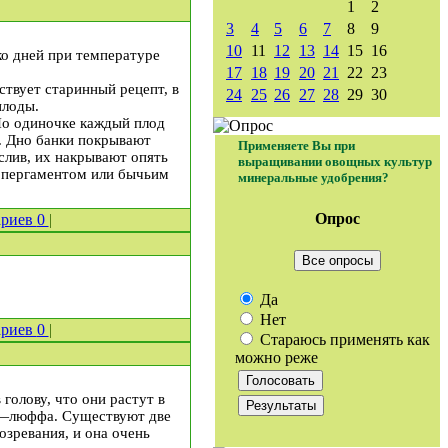
1
2
3
4
5
6
7
8
9
10
11
12
13
14
15
16
ко дней при температуре
17
18
19
20
21
22
23
ствует старинный рецепт, в
24
25
26
27
28
29
30
плоды.
По одиночке каждый плод
. Дно банки покрывают
Применяете Вы при
слив, их накрывают опять
выращивании овощных культур
т пергаментом или бычьим
минеральные удобрения?
Опрос
ариев
0
|
Все опросы
Да
Нет
ариев
0
|
Стараюсь применять как
можно реже
голову, что они растут в
го—люффа. Существуют две
зревания, и она очень