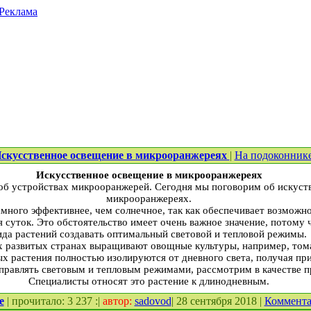
Реклама
скусственное освещение в микрооранжереях
|
На подоконник
Искусственное освещение в микрооранжереях
об устройствах микрооранжерей. Сегодня мы поговорим об искуст
микрооранжереях.
амного эффективнее, чем солнечное, так как обеспечивает возможн
я суток. Это обстоятельство имеет очень важное значение, потому 
ида растений создавать оптимальный световой и тепловой режи­мы.
х развитых странах выращивают овощные культуры, например, тома
ых растения полностью изоли­руются от дневного света, получая пр
правлять световым и теп­ловым режимами, рассмот­рим в качестве п
Специали­сты относят это растение к длинодневным.
е
| прочитало: 3 237 :|
автор:
sadovod
| 28 сентября 2018 |
Коммент