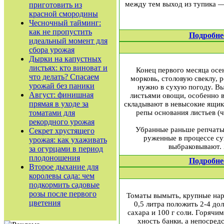
между тем выход из тупика —
приготовить из
красной смородины
Чесночный тайминг:
как не пропустить
Подробне
идеальный момент для
сбора урожая
Дырки на капустных
листьях: кто виноват и
Конец первого месяца осе
что делать? Спасаем
морковь, столовую свеклу, 
урожай без паники
нужно в сухую по­году. Вы
Август: финишная
листьями овощи, особенно в
прямая в уходе за
скла­дывают в невысокие ящик
томатами для
репы основания ли­стьев (
рекордного урожая
Убранные раньше репчатый
Секрет хрустящего
руженные в процессе су
урожая: как ухаживать
выбраковывают. 
за огурцами в период
плодоношения
Подробне
Второе дыхание для
королевы сада: чем
подкормить садовые
розы после первого
Томаты вымыть, крупные нарез
цветения
0,5 литра положить 2-4 до
сахара и 100 г соли. Горячим
хность банки, а непосред