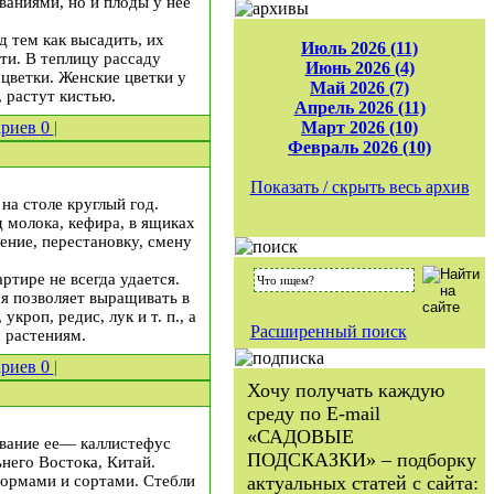
ваниями, но и плоды у нее
 тем как высадить, их
Июль 2026 (11)
ти. В теплицу рассаду
Июнь 2026 (4)
цветки. Женские цветки у
Май 2026 (7)
 растут кистью.
Апрель 2026 (11)
ариев
0
|
Март 2026 (10)
Февраль 2026 (10)
Показать / скрыть весь архив
на столе круглый год.
 молока, кефира, в ящиках
ение, перестановку, смену
тире не всегда уда­ется.
я позволяет выра­щивать в
кроп, редис, лук и т. п., а
Расширенный поиск
м растениям.
ариев
0
|
Хочу получать каждую
среду по E-mail
«САДОВЫЕ
азвание ее— каллистефус
ПОДСКАЗКИ» – подборку
­него Востока, Китай.
 формами и сортами. Стебли
актуальных статей с сайта: