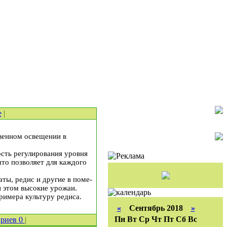
е
|
венном освещении в
ость регулирования уровня
что позволяет для каждого
ты, редис и другие в поме­
и этом высокие урожаи.
римера культуру редиса.
«
Сентябрь 2018
»
Пн
Вт
Ср
Чт
Пт
Сб
Вс
ариев
0
|