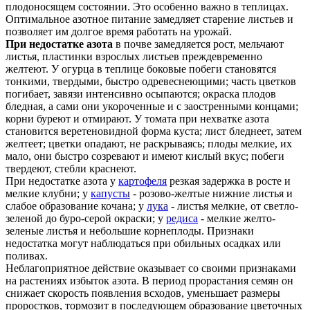
плодоносящем состоянии. Это особенно важно в теплицах.
Оптимальное азотное питание замедляет старение листьев и
позволяет им долгое время работать на урожай.
При недостатке азота
в почве замедляется рост, мельчают
листья, пластинки взрослых листьев преждевременно
желтеют. У огурца в теплице боковые побеги становятся
тонкими, твердыми, быстро одревеснеющими; часть цветков
погибает, завязи интенсивно осыпаются; окраска плодов
бледная, а сами они укороченные и с заостренными концами;
корни буреют и отмирают. У томата при нехватке азота
становится веретеновидной форма куста; лист бледнеет, затем
желтеет; цветки опадают, не раскрываясь; плоды мелкие, их
мало, они быстро созревают и имеют кислый вкус; побеги
твердеют, стебли краснеют.
При недостатке азота у
картофеля
резкая задержка в росте и
мелкие клубни; у
капусты
- розово-желтые нижние листья и
слабое образование кочана; у
лука
- листья мелкие, от светло-
зеленой до буро-серой окраски; у
редиса
- мелкие желто-
зеленые листья и небольшие корнеплоды. Признаки
недостатка могут наблюдаться при обильных осадках или
поливах.
Неблагоприятное действие оказывает со своими признаками
на растениях избыток азота. В период прорастания семян он
снижает скорость появления всходов, уменьшает размеры
проростков, тормозит в последующем образование цветочных