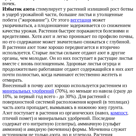
почек.
Избыток азота
стимулирует у растений излишний рост ботвы
в ущерб урожайной части, большие листья и утолщенные
побеги ("жирование"). От этого
вегетация
может
укорачиваться, а плодоношение задерживается со снижением
качества урожая. Растения быстрее поражаются болезнями и
вредителями. Хотя азот и легко проникает по профилю почвы,
но его содержание может значительно снижаться с глубиной.
В растении азот тоже хорошо передвигается и вторично
используется. Старые листья сильнее отдают азот в другие
органы, чем молодые. Он из них поступает в растущие листья
вместе с вновь поглощенным. Здоровые листья огурца и
продолжительно работавшие отдают содержащийся в них азот
почти полностью, когда начинают естественно желтеть и
отмирать.
Внесенный в почву азот хорошо используется растением из
минеральных удобрений
(70%), но меньше из навоза (сразу до
10%, за первый год всего - до 30%). Для растений с
поверхностной системой расположения корней (в теплицах)
часть азота пропадает, вымываясь в нижнюю зону грунта.
Азот поступает в растения из органических (навоз,
компост
,
птичий помет) и минеральных удобрений. Последние
содержат его нитратную (селитры), аммиачную (сульфат
аммония) и амидную (мочевина) формы. Мочевина служит
источником не только азота, но и углерода. Растения