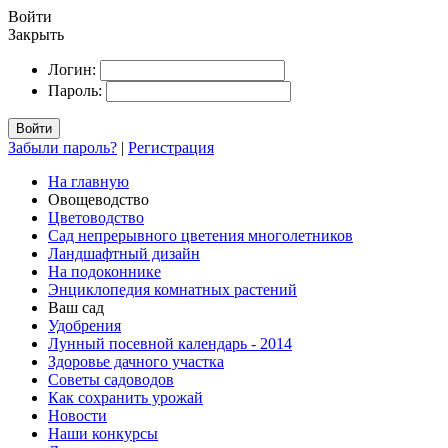
Войти
Закрыть
Логин:
Пароль:
Войти
Забыли пароль?
|
Регистрация
На главную
Овощеводство
Цветоводство
Сад непрерывного цветения многолетников
Ландшафтный дизайн
На подоконнике
Энциклопедия комнатных растений
Ваш сад
Удобрения
Лунный посевной календарь - 2014
Здоровье дачного участка
Советы садоводов
Как сохранить урожай
Новости
Наши конкурсы