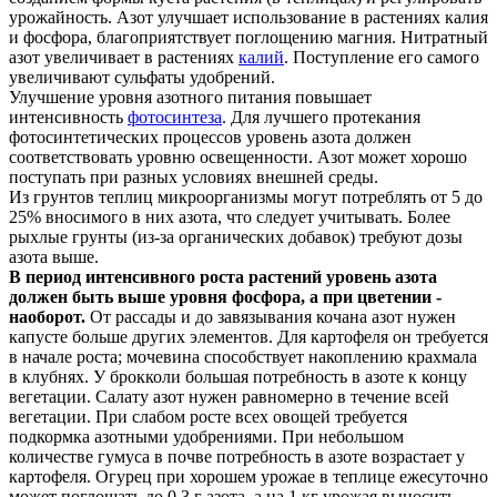
урожайность. Азот улучшает использование в растениях калия
и фосфора, благоприятствует поглощению магния. Нитратный
азот увеличивает в растениях
калий
. Поступление его самого
увеличивают сульфаты удобрений.
Улучшение уровня азотного питания повышает
интенсивность
фотосинтеза
. Для лучшего протекания
фотосинтетических процессов уровень азота должен
соответствовать уровню освещенности. Азот может хорошо
поступать при разных условиях внешней среды.
Из грунтов теплиц микроорганизмы могут потреблять от 5 до
25% вносимого в них азота, что следует учитывать. Более
рыхлые грунты (из-за органических добавок) требуют дозы
азота выше.
В период интенсивного роста растений уровень азота
должен быть выше уровня фосфора, а при цветении -
наоборот.
От рассады и до завязывания кочана азот нужен
капусте больше других элементов. Для картофеля он требуется
в начале роста; мочевина способствует накоплению крахмала
в клубнях. У брокколи большая потребность в азоте к концу
вегетации. Салату азот нужен равномерно в течение всей
вегетации. При слабом росте всех овощей требуется
подкормка азотными удобрениями. При небольшом
количестве гумуса в почве потребность в азоте возрастает у
картофеля. Огурец при хорошем урожае в теплице ежесуточно
может поглощать до 0,3 г азота, а на 1 кг урожая выносить