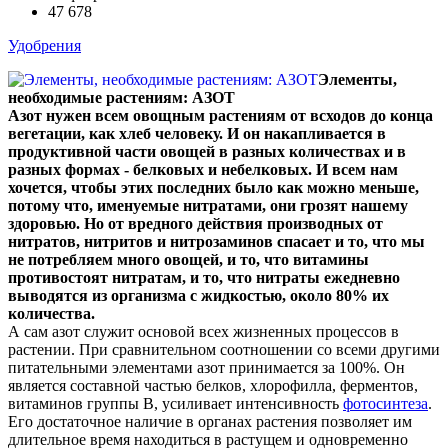
47 678
Удобрения
Элементы,
необходимые растениям: АЗОТ
Азот нужен всем овощным растениям от всходов до конца
вегетации, как хлеб человеку. И он накапливается в
продуктивной части овощей в разных количествах и в
разных формах - белковых и небелковых. И всем нам
хочется, чтобы этих последних было как можно меньше,
потому что, именуемые нитратами, они грозят нашему
здоровью. Но от вредного действия производных от
нитратов, нитритов и нитрозаминов спасает и то, что мы
не потребляем много овощей, и то, что витамины
противостоят нитратам, и то, что нитраты ежедневно
выводятся из организма с жидкостью, около 80% их
количества.
А сам азот служит основой всех жизненных процессов в
растении. При сравнительном соотношении со всеми другими
питательными элементами азот принимается за 100%. Он
является составной частью белков, хлорофилла, ферментов,
витаминов группы В, усиливает интенсивность
фотосинтеза
.
Его достаточное наличие в органах растения позволяет им
длительное время находиться в растущем и одновременно