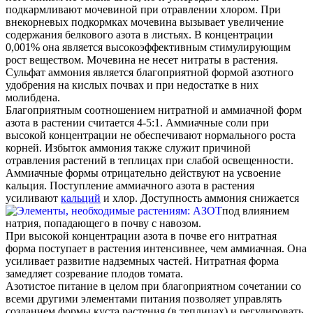
подкармливают мочевиной при отравлении хлором. При
внекорневых подкормках мочевина вызывает увеличение
содержания белкового азота в листьях. В концентрации
0,001% она является высокоэффективным стимулирующим
рост веществом. Мочевина не несет нитраты в растения.
Сульфат аммония является благоприятной формой азотного
удобрения на кислых почвах и при недостатке в них
молибдена.
Благоприятным соотношением нитратной и аммиачной форм
азота в растении считается 4-5:1. Аммиачные соли при
высокой концентрации не обеспечивают нормального роста
корней. Избыток аммония также служит причиной
отравления растений в теплицах при слабой освещенности.
Аммиачные формы отрицательно действуют на усвоение
кальция. Поступление аммиачного азота в растения
усиливают
кальций
и хлор.
Доступность аммония снижается
под влиянием
натрия, попадающего в почву с навозом.
При высокой концентрации азота в почве его нитратная
форма поступает в растения интенсивнее, чем аммиачная. Она
усиливает развитие надземных частей. Нитратная форма
замедляет созревание плодов томата.
Азотистое питание в целом при благоприятном сочетании со
всеми другими элементами питания позволяет управлять
созданием формы куста растения (в теплицах) и регулировать