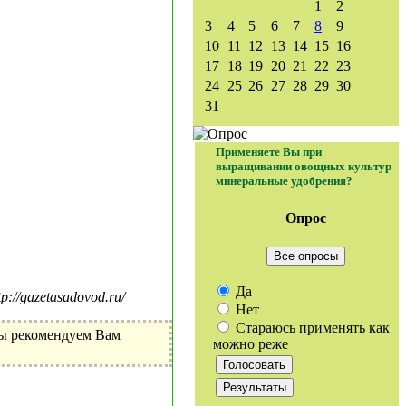
1
2
3
4
5
6
7
8
9
10
11
12
13
14
15
16
17
18
19
20
21
22
23
24
25
26
27
28
29
30
31
Применяете Вы при
выращивании овощных культур
минеральные удобрения?
Опрос
Все опросы
Да
//gazetasadovod.ru/
Нет
Стараюсь применять как
Мы рекомендуем Вам
можно реже