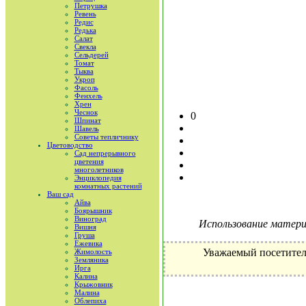
Петрушка
Ревень
Редис
Редька
Салат
Свекла
Сельдерей
Томат
Тыква
Укроп
Фасоль
Фенхель
Хрен
Чеснок
0
Шпинат
Шавель
Советы тепличнику
Цветоводство
Сад непрерывного
цветения
многолетников
Энциклопедия
комнатных растений
Ваш сад
Айва
Боярышник
Виноград
Использование материа
Вишня
Груша
Ежевика
Уважаемый посетител
Жимолость
Земляника
Ирга
Калина
Крыжовник
Малина
Облепиха