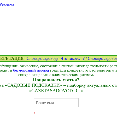
Реклама
 ВЕГЕТАЦИЯ
|
Словарь садовода. Что такое… ?
/
Словарь садово
збуждение, оживление, состояние активной жизнедеятельности рас
ходит в
безморозный период
года. Для конкретного растения ритм 
синхронизирован с климатическим ритмом.
Понравилась статья?
на «САДОВЫЕ ПОДСКАЗКИ» – подборку актуальных стат
«GAZETASADOVOD.RU»
*