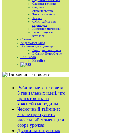
Садовый инвентарь
Садовая техника
Садовое
строительство
Товары для быта
Услуги
СМИ, сайты для
садоводов
Интернет магазины
Регистрация в
каталоге
Ссылки
Видеоматериалы
Выставки для садоводов
Календарь выставок
В Санкт-Петербурге
РЕКЛАМА
На сайте
RSS
Рубиновые капли лета:
5 гениальных идей, что
приготовить из
красной смородины
Чесночный тайминг:
как не пропустить
идеальный момент для
сбора урожая
Дырки на капустных