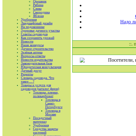
Орешник
Рябина
Слива
Смородина
Яблоня
Удобрения
Надо л
Ландшафтный дизайн
На подоконнике
Здоровье дачного участка
Советы садоводов
Как сохранить урожай
Новости
::.
Наши конкурсы
Дачное строительство
Зелёная аптека
Вопросы-ответы
Посетители, 
Новости издательства
Законодательная база
Юридическая консультация
Дачный досуг
Рецепты
Словарь садовода. Что
такое… ?
Товары и услуги для
садоводов (каталог фирм)
Теплицы, пленки,
поликарбонат
Теплицы в
Санкт-
Петербурге
Теплицы в
Москве
Посадочный
материал
Удобрения
Средства защиты
растений