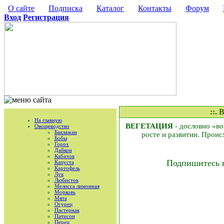
О сайте
Подписка
Каталог
Контакты
Форум
Вход
Регистрация
::.
На главную
ВЕГЕТАЦИЯ
- дословно «во
Овощеводство
Баклажан
росте и развитии. Проис
Бобы
Горох
Дайкон
Кабачок
Подпишитесь 
Капуста
Картофель
Лук
Любисток
Мелисса лимонная
Морковь
Мята
Огурец
Пастернак
Патисон
Перец