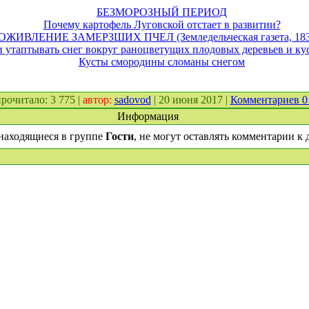
БЕЗМОРОЗНЫЙ ПЕРИОД
Почему картофель Луговской отстает в развитии?
ОЖИВЛЕНИЕ ЗАМЕРЗШИХ ПЧЕЛ (Земледельческая газета, 1837
и утаптывать снег вокруг раноцветущих плодовых деревьев и ку
Кусты смородины сломаны снегом
 прочитало: 3 775 |
автор:
sadovod
| 20 июня 2017 |
Комментариев 
Информация
находящиеся в группе
Гости
, не могут оставлять комментарии к