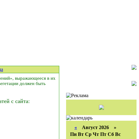
да
тений», выражающееся в их
вегетации должен быть
ей с сайта:
«
Август 2026 »
Пн
Вт
Ср
Чт
Пт
Сб
Вс