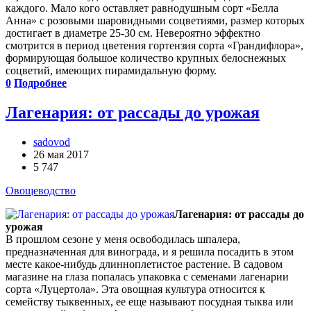
каждого. Мало кого оставляет равнодушным сорт «Белла
Анна» с розовыми шаровидными соцветиями, размер которых
достигает в диаметре 25-30 см. Невероятно эффектно
смотрится в период цветения гортензия сорта «Грандифлора»,
формирующая большое количество крупных белоснежных
соцветий, имеющих пирамидальную форму.
0
Подробнее
Лагенария: от рассады до урожая
sadovod
26 мая 2017
5 747
Овощеводство
Лагенария: от рассады до
урожая
В прошлом сезоне у меня освободилась шпалера,
предназначенная для винограда, и я решила посадить в этом
месте какое-нибудь длинноплетистое растение. В садовом
магазине на глаза попалась упаковка с семенами лагенарии
сорта «Луцертола». Эта овощная культура относится к
семейству тыквенных, ее еще называют посудная тыква или