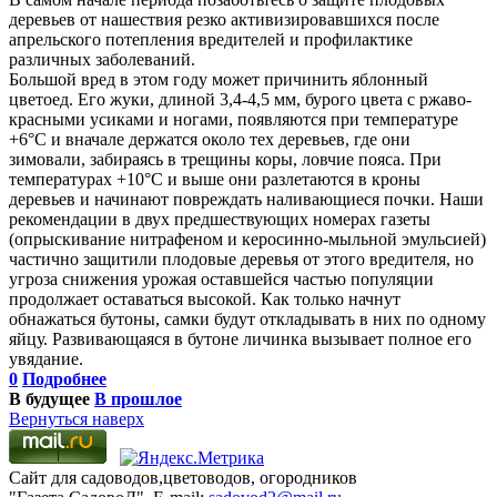
деревьев от нашествия резко активизировавшихся после
апрельского потепления вредителей и профилактике
различных заболеваний.
Большой вред в этом году может причинить яблонный
цветоед. Его жуки, длиной 3,4-4,5 мм, бурого цвета с ржаво-
красными усиками и ногами, появляются при температуре
+6°С и вначале держатся около тех деревьев, где они
зимовали, забираясь в трещины коры, ловчие пояса. При
температурах +10°С и выше они разлетаются в кроны
деревьев и начинают повреждать наливающиеся почки. Наши
рекомендации в двух предшествующих номерах газеты
(опрыскивание нитрафеном и керосинно-мыльной эмульсией)
частично защитили плодовые деревья от этого вредителя, но
угроза снижения урожая оставшейся частью популяции
продолжает оставаться высокой. Как только начнут
обнажаться бутоны, самки будут откладывать в них по одному
яйцу. Развивающаяся в бутоне личинка вызывает полное его
увядание.
0
Подробнее
В будущее
В прошлое
Вернуться наверх
Сайт для садоводов,цветоводов, огородников