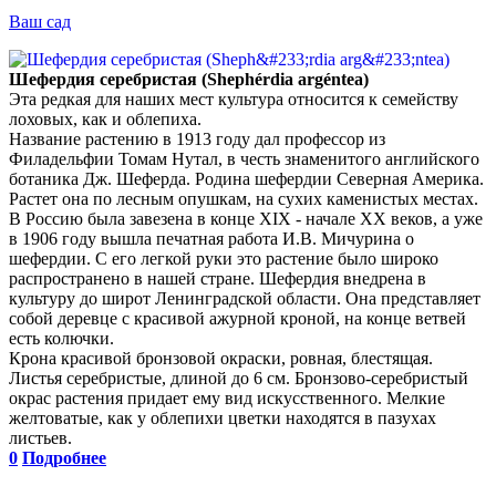
Ваш сад
Шефердия серебристая (Shephérdia argéntea)
Эта редкая для наших мест культура относится к семейству
лоховых, как и облепиха.
Название растению в 1913 году дал профессор из
Филадельфии Томам Нутал, в честь знаменитого английского
ботаника Дж. Шеферда. Родина шефердии Северная Америка.
Растет она по лесным опушкам, на сухих каменистых местах.
В Россию была завезена в конце XIX - начале XX веков, а уже
в 1906 году вышла печатная работа И.В. Мичурина о
шефердии. С его легкой руки это растение было широко
распространено в нашей стране. Шефердия внедрена в
культуру до широт Ленинградской области. Она представляет
собой деревце с красивой ажурной кроной, на конце ветвей
есть колючки.
Крона красивой бронзовой окраски, ровная, блестящая.
Листья серебристые, длиной до 6 см. Бронзово-серебристый
окрас растения придает ему вид искусственного. Мелкие
желтоватые, как у облепихи цветки находятся в пазухах
листьев.
0
Подробнее