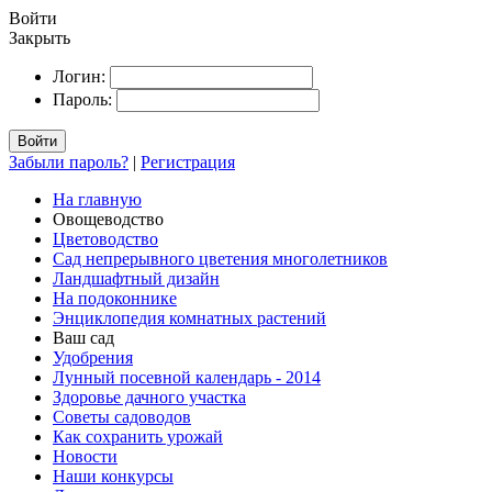
Войти
Закрыть
Логин:
Пароль:
Войти
Забыли пароль?
|
Регистрация
На главную
Овощеводство
Цветоводство
Сад непрерывного цветения многолетников
Ландшафтный дизайн
На подоконнике
Энциклопедия комнатных растений
Ваш сад
Удобрения
Лунный посевной календарь - 2014
Здоровье дачного участка
Советы садоводов
Как сохранить урожай
Новости
Наши конкурсы