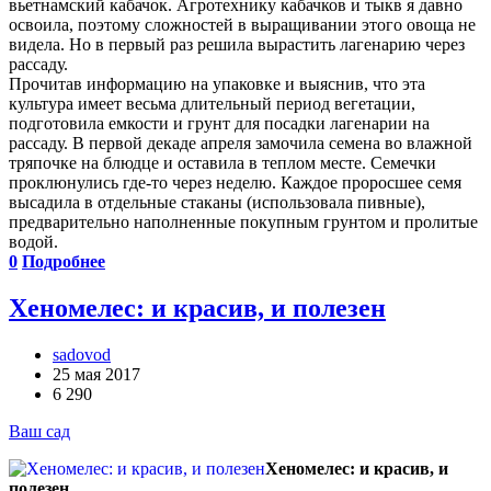
вьетнамский кабачок. Агротехнику кабачков и тыкв я давно
освоила, поэтому сложностей в выращивании этого овоща не
видела. Но в первый раз решила вырастить лагенарию через
рассаду.
Прочитав информацию на упаковке и выяснив, что эта
культура имеет весьма длительный период вегетации,
подготовила емкости и грунт для посадки лагенарии на
рассаду. В первой декаде апреля замочила семена во влажной
тряпочке на блюдце и оставила в теплом месте. Семечки
проклюнулись где-то через неделю. Каждое проросшее семя
высадила в отдельные стаканы (использовала пивные),
предварительно наполненные покупным грунтом и пролитые
водой.
0
Подробнее
Хеномелес: и красив, и полезен
sadovod
25 мая 2017
6 290
Ваш сад
Хеномелес: и красив, и
полезен