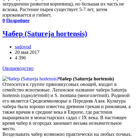
затруднении развития корневищ), но большая их часть не
всхожа. Растение пырея существует 5-7 лет, затем
изреживается и гибнет.
0
Подробнее
Чабер (Satureja hortensis)
sadovod
20 мая 2017
4 396
Овощеводство
Чабер (Satureja hortensis)
Относится к группе пряновкусовых овощей, входит в
семейство яснотковые. Латинское название чабера Satureja
hortensis (однолетний) и S. montana (многолетний). Родиной
его является Средиземноморье и Передняя Азия. Культура
чабера была хорошо известна древним грекам и римлянам, а
также врачам в средние века в Европе, где растения
выращивали в монастырских садах с IX века. В настоящее
время чабер в огородах занимает весьма незначительное
место.
Возделывать чабер возможно практически на любых почвах.