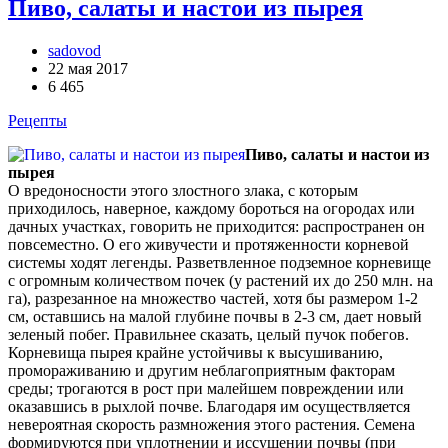
Пиво, салаты и настои из пырея
sadovod
22 мая 2017
6 465
Рецепты
Пиво, салаты и настои из
пырея
О вредоносности этого злостного злака, с которым
приходилось, наверное, каждому бороться на огородах или
дачных участках, говорить не приходится: распространен он
повсеместно. О его живучести и протяженности корневой
системы ходят легенды. Разветвленное подземное корневище
с огромным количеством почек (у растений их до 250 млн. на
га), разрезанное на множество частей, хотя бы размером 1-2
см, оставшись на малой глубине почвы в 2-3 см, дает новый
зеленый побег. Правильнее сказать, целый пучок побегов.
Корневища пырея крайне устойчивы к высушиванию,
промораживанию и другим неблагоприятным факторам
среды; трогаются в рост при малейшем повреждении или
оказавшись в рыхлой почве. Благодаря им осуществляется
невероятная скорость размножения этого растения. Семена
формируются при уплотнении и иссушении почвы (при