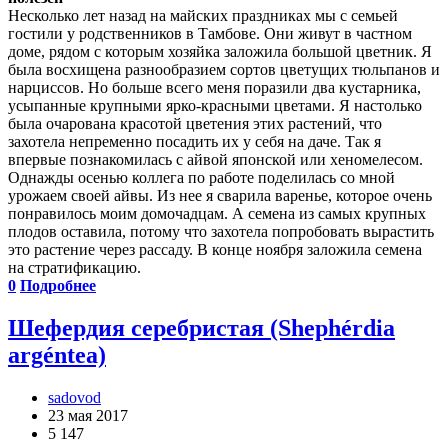
Несколько лет назад на майских праздниках мы с семьей
гостили у родственников в Тамбове. Они живут в частном
доме, рядом с которым хозяйка заложила большой цветник. Я
была восхищена разнообразием сортов цветущих тюльпанов и
нарциссов. Но больше всего меня поразили два кустарника,
усыпанные крупными ярко-красными цветами. Я настолько
была очарована красотой цветения этих растений, что
захотела непременно посадить их у себя на даче. Так я
впервые познакомилась с айвой японской или хеномелесом.
Однажды осенью коллега по работе поделилась со мной
урожаем своей айвы. Из нее я сварила варенье, которое очень
понравилось моим домочадцам. А семена из самых крупных
плодов оставила, потому что захотела попробовать вырастить
это растение через рассаду. В конце ноября заложила семена
на стратификацию.
0
Подробнее
Шефердия серебристая (Shephérdia
argéntea)
sadovod
23 мая 2017
5 147