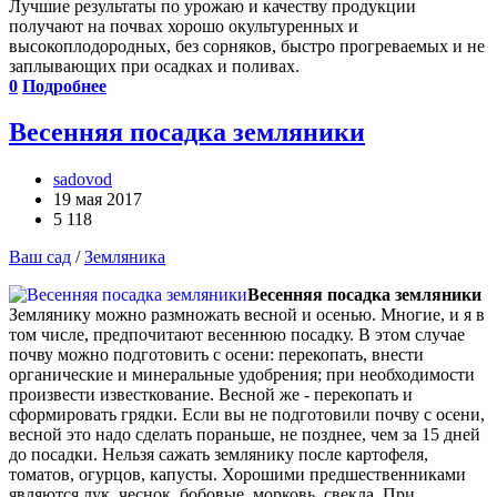
Лучшие результаты по урожаю и качеству продукции
получают на почвах хорошо окультуренных и
высокоплодородных, без сорняков, быстро прогреваемых и не
заплывающих при осадках и поливах.
0
Подробнее
Весенняя посадка земляники
sadovod
19 мая 2017
5 118
Ваш сад
/
Земляника
Весенняя посадка земляники
Землянику можно размножать весной и осенью. Многие, и я в
том числе, предпочитают весеннюю посадку. В этом случае
почву можно подготовить с осени: перекопать, внести
органические и минеральные удобрения; при необходимости
произвести известкование. Весной же - перекопать и
сформировать грядки. Если вы не подготовили почву с осени,
весной это надо сделать пораньше, не позднее, чем за 15 дней
до посадки. Нельзя сажать землянику после картофеля,
томатов, огурцов, капусты. Хорошими предшественниками
являются лук, чеснок, бобовые, морковь, свекла. При