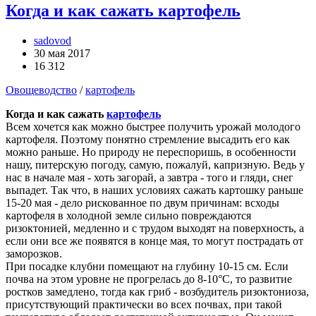
Когда и как сажать картофель
sadovod
30 мая 2017
16 312
Овощеводство
/
картофель
Когда и как сажать
картофель
Всем хочется как можно быстрее получить урожай молодого
картофеля. Поэтому понятно стремление высадить его как
можно раньше. Но природу не переспоришь, в особенности
нашу, питерскую погоду, самую, пожалуй, капризную. Ведь у
нас в начале мая - хоть загорай, а завтра - того и гляди, снег
выпадет. Так что, в наших условиях сажать картошку раньше
15-20 мая - дело рискованное по двум причинам: всходы
картофеля в холодной земле сильно повреждаются
ризоктонией, медленно и с трудом выходят на поверхность, а
если они все же появятся в конце мая, то могут пострадать от
заморозков.
При посадке клубни помещают на глубину 10-15 см. Если
почва на этом уровне не прогрелась до 8-10°С, то развитие
ростков замедлено, тогда как гриб - возбудитель ризоктониоза,
присутствующий практически во всех почвах, при такой