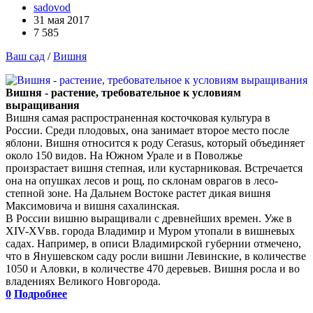
sadovod
31 мая 2017
7 585
Ваш сад
/
Вишня
Вишня - растение, требовательное к условиям
выращивания
Вишня самая распространенная косточковая культура в
России. Среди плодовых, она занимает второе место после
яблони. Вишня относится к роду Cerasus, который объединяет
около 150 видов. На Южном Урале и в Поволжье
произрастает вишня степная, или кустарниковая. Встречается
она на опушках лесов и рощ, по склонам оврагов в лесо-
степной зоне. На Дальнем Востоке растет дикая вишня
Максимовича и вишня сахалинская.
В России вишню выращивали с древнейших времен. Уже в
ХIV-ХVвв. города Владимир и Муром утопали в вишневых
садах. Например, в описи Владимирской губернии отмечено,
что в Янушевском саду росли вишни Левинские, в количестве
1050 и Аловки, в количестве 470 деревьев. Вишня росла и во
владениях Великого Новгорода.
0
Подробнее