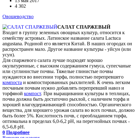
13 мая 2017
4 302
Овощеводство
САЛАТ СПАРЖЕВЫЙ
Входит в группу зеленных овощных культур, относится к
семейству астровых. Латинское название салата Lactuca
angustana. Родиной его является Китай. В наших огородах он
распространен мало. Другое название культуры - уйсун (или
усун).
Для спаржевого салата лучше подходят хорошо
окультуренные, с высоким содержанием гумуса, супесчаные
или суглинистые почвы. Тяжелые глинистые почвы
нуждаются во внесении торфа, полностью перепревшего
компоста
и компостированных рыхлителей. К очень легким
песчаным почвам нужно добавлять перепревший навоз и
торфяной
компост
. При выращивании культуры в теплицах,
почва должна быть достаточно рыхлой, с наличием торфа и
хорошей влагоудерживающей способностью. Органического
вещества, для хорошего урожая салата во всех почвах, должно
быть более 5%. Кислотность почв, с преобладанием торфа,
оптимальна в пределах 6,0-6,2 рН, на перегнойных почвах -
6,5-6,8 рН.
0
Подробнее
Вернуться наверх