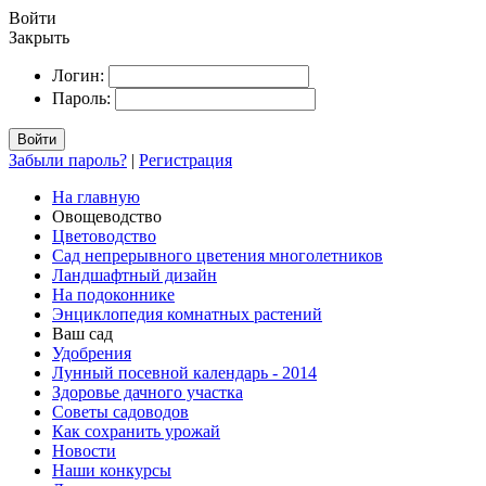
Войти
Закрыть
Логин:
Пароль:
Войти
Забыли пароль?
|
Регистрация
На главную
Овощеводство
Цветоводство
Сад непрерывного цветения многолетников
Ландшафтный дизайн
На подоконнике
Энциклопедия комнатных растений
Ваш сад
Удобрения
Лунный посевной календарь - 2014
Здоровье дачного участка
Советы садоводов
Как сохранить урожай
Новости
Наши конкурсы