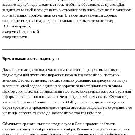
засыпке корней надо следить за тем, чтобы не образовалось пустот. Для
защиты от мышей и зайцев ветви и стволики саженцев накрывают лапником
или закрывают проволочной сеткой. В таком виде саженцы хорошо
сохраняются до весны, когда их откапывают и высаживают в сад.
В. Пономаренко,
академик Петровской
академии наук
______________________________________________________________
Время выкапывать гладиолусы
Даже опытные цветоводы часто сомневаются, пора уже выкапывать
гладиолусы или пусть еще порастут, пока нет заморозков и листья их
зеленые. Это естественно, так как в наших условиях гладиолусы не могут
завершить свой годовой цикл из-за короткого вегетационного периода.
Поэтому их приходится выкапывать до того, как завершится рост растений
и формирование в полной мере замещающей клубнелуковицы. Считается,
что она "созревает" примерно через 30-40 дней после цветения, однако
сорта среднего и среднепозднего срока цветения зацветают в середине, а то
и в конце августа, так что до заморозков остается немного.
Обычными сроками выкопки гладиолуса в Ленинградской области
считается конец сентября - начало октября. Ранние и среднеранние сорта к
этому времени формируют новую клубнелуковицу и много клубнепочек-