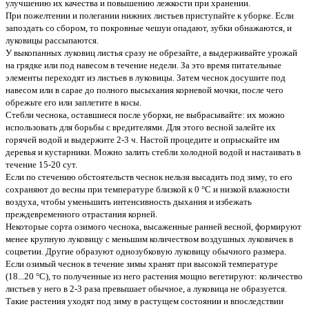
улучшению их качества и повышению лежкости при хранении.
При пожелтении и полегании нижних листьев приступайте к уборке. Если
запоздать со сбором, то покровные чешуи опадают, зубки обнажаются, и
луковицы рассыпаются.
У выкопанных луковиц листья сразу не обрезайте, а выдерживайте урожай
на грядке или под навесом в течение недели. За это время питательные
элементы переходят из листьев в луковицы. Затем чеснок досушите под
навесом или в сарае до полного высыхания корневой мочки, после чего
обрежьте его или заплетите в косы.
Стебли чеснока, оставшиеся после уборки, не выбрасывайте: их можно
использовать для борьбы с вредителями. Для этого весной залейте их
горячей водой и выдержите 2-3 ч. Настой процедите и опрыскайте им
деревья и кустарники. Можно залить стебли холодной водой и настаивать в
течение 15-20 сут.
Если по стечению обстоятельств чеснок нельзя высадить под зиму, то его
сохраняют до весны при температуре близкой к 0 °C и низкой влажности
воздуха, чтобы уменьшить интенсивность дыхания и избежать
преждевременного отрастания корней.
Некоторые сорта озимого чеснока, высаженные ранней весной, формируют
менее крупную луковицу с меньшим количеством воздушных луковичек в
соцветии. Другие образуют однозубковую луковицу обычного размера.
Если озимый чеснок в течение зимы хранят при высокой температуре
(18...20 °C), то полученные из него растения мощно вегетируют: количество
листьев у него в 2-3 раза превышает обычное, а луковица не образуется.
Такие растения уходят под зиму в растущем состоянии и впоследствии