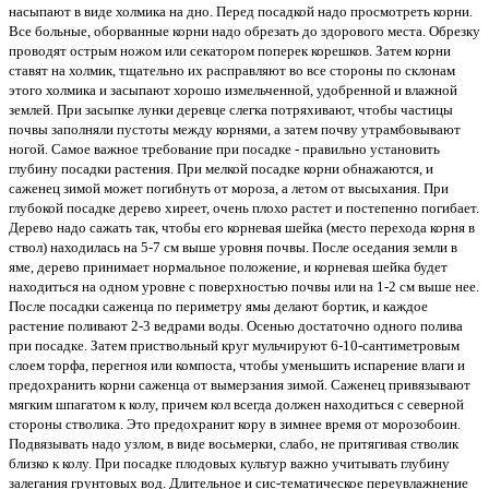
насыпают в виде холмика на дно. Перед посадкой надо просмотреть корни.
Все больные, оборванные корни надо обрезать до здорового места. Обрезку
проводят острым ножом или секатором поперек корешков. Затем корни
ставят на холмик, тщательно их расправляют во все стороны по склонам
этого холмика и засыпают хорошо измельченной, удобренной и влажной
землей. При засыпке лунки деревце слегка потряхивают, чтобы частицы
почвы заполняли пустоты между корнями, а затем почву утрамбовывают
ногой. Самое важное требование при посадке - правильно установить
глубину посадки растения. При мелкой посадке корни обнажаются, и
саженец зимой может погибнуть от мороза, а летом от высыхания. При
глубокой посадке дерево хиреет, очень плохо растет и постепенно погибает.
Дерево надо сажать так, чтобы его корневая шейка (место перехода корня в
ствол) находилась на 5-7 см выше уровня почвы. После оседания земли в
яме, дерево принимает нормальное положение, и корневая шейка будет
находиться на одном уровне с поверхностью почвы или на 1-2 см выше нее.
После посадки саженца по периметру ямы делают бортик, и каждое
растение поливают 2-3 ведрами воды. Осенью достаточно одного полива
при посадке. Затем приствольный круг мульчируют 6-10-сантиметровым
слоем торфа, перегноя или компоста, чтобы уменьшить испарение влаги и
предохранить корни саженца от вымерзания зимой. Саженец привязывают
мягким шпагатом к колу, причем кол всегда должен находиться с северной
стороны стволика. Это предохранит кору в зимнее время от морозобоин.
Подвязывать надо узлом, в виде восьмерки, слабо, не притягивая стволик
близко к колу. При посадке плодовых культур важно учитывать глубину
залегания грунтовых вод. Длительное и сис-тематическое переувлажнение