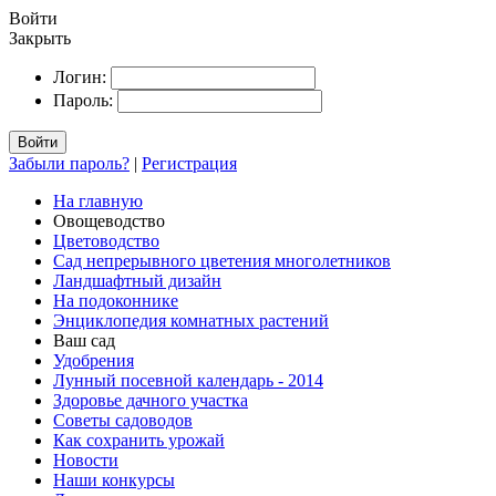
Войти
Закрыть
Логин:
Пароль:
Войти
Забыли пароль?
|
Регистрация
На главную
Овощеводство
Цветоводство
Сад непрерывного цветения многолетников
Ландшафтный дизайн
На подоконнике
Энциклопедия комнатных растений
Ваш сад
Удобрения
Лунный посевной календарь - 2014
Здоровье дачного участка
Советы садоводов
Как сохранить урожай
Новости
Наши конкурсы