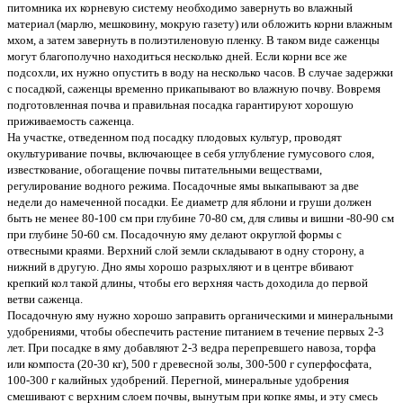
питомника их корневую систему необходимо завернуть во влажный
материал (марлю, мешковину, мокрую газету) или обложить корни влажным
мхом, а затем завернуть в полиэтиленовую пленку. В таком виде саженцы
могут благополучно находиться несколько дней. Если корни все же
подсохли, их нужно опустить в воду на несколько часов. В случае задержки
с посадкой, саженцы временно прикапывают во влажную почву. Вовремя
подготовленная почва и правильная посадка гарантируют хорошую
приживаемость саженца.
На участке, отведенном под посадку плодовых культур, проводят
окультуривание почвы, включающее в себя углубление гумусового слоя,
известкование, обогащение почвы питательными веществами,
регулирование водного режима. Посадочные ямы выкапывают за две
недели до намеченной посадки. Ее диаметр для яблони и груши должен
быть не менее 80-100 см при глубине 70-80 см, для сливы и вишни -80-90 см
при глубине 50-60 см. Посадочную яму делают округлой формы с
отвесными краями. Верхний слой земли складывают в одну сторону, а
нижний в другую. Дно ямы хорошо разрыхляют и в центре вбивают
крепкий кол такой длины, чтобы его верхняя часть доходила до первой
ветви саженца.
Посадочную яму нужно хорошо заправить органическими и минеральными
удобрениями, чтобы обеспечить растение питанием в течение первых 2-3
лет. При посадке в яму добавляют 2-3 ведра перепревшего навоза, торфа
или компоста (20-30 кг), 500 г древесной золы, 300-500 г суперфосфата,
100-300 г калийных удобрений. Перегной, минеральные удобрения
смешивают с верхним слоем почвы, вынутым при копке ямы, и эту смесь