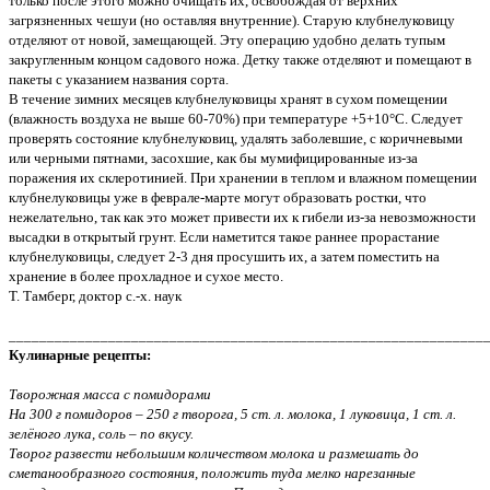
только после этого можно очищать их, освобождая от верхних
загрязненных чешуи (но оставляя внутренние). Старую клубнелуковицу
отделяют от новой, замещающей. Эту операцию удобно делать тупым
закругленным концом садового ножа. Детку также отделяют и помещают в
пакеты с указанием названия сорта.
В течение зимних месяцев клубнелуковицы хранят в сухом помещении
(влажность воздуха не выше 60-70%) при температуре +5+10°С. Следует
проверять состояние клубнелуковиц, удалять заболевшие, с коричневыми
или черными пятнами, засохшие, как бы мумифицированные из-за
поражения их склеротинией. При хранении в теплом и влажном помещении
клубнелуковицы уже в феврале-марте могут образовать ростки, что
нежелательно, так как это может привести их к гибели из-за невозможности
высадки в открытый грунт. Если наметится такое раннее прорастание
клубнелуковицы, следует 2-3 дня просушить их, а затем поместить на
хранение в более прохладное и сухое место.
Т. Тамберг, доктор с.-х. наук
______________________________________________________________
Кулинарные рецепты:
Творожная масса с помидорами
На 300 г помидоров – 250 г творога, 5 ст. л. молока, 1 луковица, 1 ст. л.
зелёного лука, соль – по вкусу.
Творог развести небольшим количеством молока и размешать до
сметанообразного состояния, положить туда мелко нарезанные