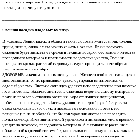
погибают от морозов. Правда, иногда они перезимовывают и в конце
вегетации формируют луковицы.
______________________________________________________________
Осенняя посадка плодовых культур
В условиях Ленинградской области такие плодовые культуры, как яблоня,
груша, вишня, слива, алыча можно сажать а осенью. Приживаемость
саженцев будет зависеть от сроков и техники посадки, состояния и качества
посадочного материала и правильности подготовки участка, Осенние
посадки плодовых растений садоводу следует проводить с сентября до
второй половины октября.
ЗДОРОВЫЕ саженцы - залог вашего успеха. Жизнеспособность саженцев во
многом зависит от их правильной транспортировки из питомника на
садовый участок. Листья с саженцев удаляют непосредственно при покупке
их в питомнике. Наличие листьев на саженцах ведет к сильному испарению
влаги из побегов и стволика растения. Кора становится морщинистой,
побеги начинают увядать. Листья удаляют так: одной рукой берутся за
ствол саженца, а другой рукой проводят от основания побега к его
верхушке (но не наоборот), чтобы при удалении листьев не повредить
почки саженца. Из-за значительной удаленности питомника много времени
уходит на перевозку посадочного материала. А выкопанные растения с
обнаженной корневой системой долго оставлять на воздухе нельзя, так как
корни при подсыхании быстро отмирают. При перевозке саженцев из