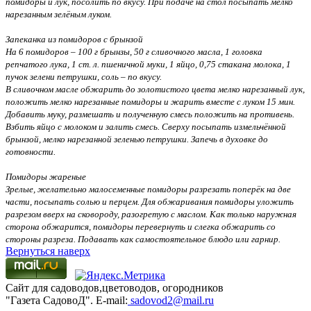
помидоры и лук, посолить по вкусу. При подаче на стол посыпать мелко
нарезанным зелёным луком.
Запеканка из помидоров с брынзой
На 6 помидоров – 100 г брынзы, 50 г сливочного масла, 1 головка
репчатого лука, 1 ст. л. пшеничной муки, 1 яйцо, 0,75 стакана молока, 1
пучок зелени петрушки, соль – по вкусу.
В сливочном масле обжарить до золотистого цвета мелко нарезанный лук,
положить мелко нарезанные помидоры и жарить вместе с луком 15 мин.
Добавить муку, размешать и полученную смесь положить на противень.
Взбить яйцо с молоком и залить смесь. Сверху посыпать измельчённой
брынзой, мелко нарезанной зеленью петрушки. Запечь в духовке до
готовности.
Помидоры жареные
Зрелые, желательно малосеменные помидоры разрезать поперёк на две
части, посыпать солью и перцем. Для обжаривания помидоры уложить
разрезом вверх на сковороду, разогретую с маслом. Как только наружная
сторона обжарится, помидоры перевернуть и слегка обжарить со
стороны разреза. Подавать как самостоятельное блюдо или гарнир.
Вернуться наверх
Сайт для садоводов,цветоводов, огородников
"Газета СадовоД". E-mail:
sadovod2@mail.ru