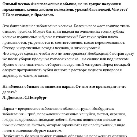
Озимый чеснок был посажен как обычно, но на грядке получился
изреженным, концы листьев пожелтели, урожай был плохой. Что это?
Г. Галактионов, г. Ярославль
Это бактериальное заболевание чеснока. Болезнь поражает сочную ткань
озимого чеснока. Может быть, вы видели на очищенных голых зубках
чеснока коричневые и бурые пятнаязвочки? Вот такие зубки плохо
приживаются, укореняются и, соответственно, плохо перезимовывают.
Отсюда и изреженные всходы чеснока, и низкий урожай.
Что следует сделать, чтобы это не повторилось? Необходима быстрая сразу
же после уборки просушка головок чеснока – на солнце или под навесом.
Нужно очень тщательно отбирать посадочный материал. Перед посадкой
следует протравливать зубки чеснока в растворе медного купороса и
марганцово-кислого калия.
На яблоках обильно появляется парша. Отчего это происходит и что
делать?
Л. Донских, С.Петербург
Парша – вредоносное заболевание яблони и груши. Возбудитель
заболевания – гриб, поражающий почечные чешуйки, листья, черешки,
плоды, плодоножки, молодые побеги. Болезнь появляется вначале на
нижней стороне листьев, которые заражаются при распускании, в виде
пятен с зеленоватобурым налетом.
Возбудитель болезни зимует, главным образом, на пораженных опавших