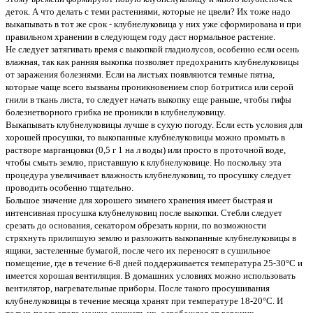
деток. А что делать с теми растениями, которые не цвели? Их тоже надо
выкапывать в тот же срок - клубнелуковица у них уже сформирована и при
правильном хранении в следующем году даст нормальное растение.
Не следует затягивать время с выкопкой гладиолусов, особенно если осень
влажная, так как ранняя выкопка позволяет предохранить клубнелуковицы
от заражения болезнями. Если на листьях появляются темные пятна,
которые чаще всего вызваны проникновением спор ботритиса или серой
гнили в ткань листа, то следует начать выкопку еще раньше, чтобы гифы
болезнетворного грибка не проникли в клубнелуковицу.
Выкапывать клубнелуковицы лучше в сухую погоду. Если есть условия для
хорошей просушки, то выкопанные клубнелуковицы можно промыть в
растворе марганцовки (0,5 г 1 на л воды) или просто в проточной воде,
чтобы смыть землю, приставшую к клубнелуковице. Но поскольку эта
процедура увеличивает влажность клубнелуковиц, то просушку следует
проводить особенно тщательно.
Большое значение для хорошего зимнего хранения имеет быстрая и
интенсивная просушка клубнелуковиц после выкопки. Стебли следует
срезать до основания, секатором обрезать корни, по возможности
стряхнуть прилипшую землю и разложить выкопанные клубнелуковицы в
ящики, застеленные бумагой, после чего их переносят в сушильное
помещение, где в течение 6-8 дней поддерживается температура 25-30°С и
имеется хорошая вентиляция. В домашних условиях можно использовать
вентилятор, нагревательные приборы. После такого просушивания
клубнелуковицы в течение месяца хранят при температуре 18-20°С. И