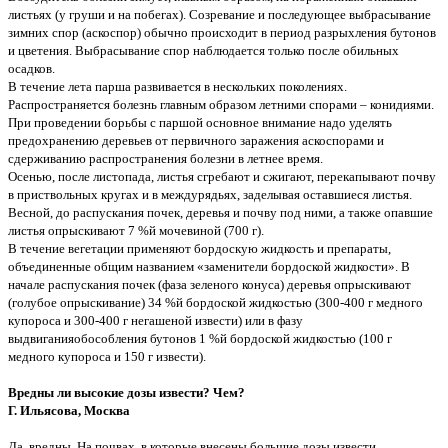
листьях (у груши и на побегах). Созревание и последующее выбрасывание
зимних спор (аскоспор) обычно происходит в период разрыхления бутонов
и цветения. Выбрасывание спор наблюдается только после обильных
осадков.
В течение лета парша развивается в нескольких поколениях.
Распространяется болезнь главным образом летними спорами – конидиями.
При проведении борьбы с паршой основное внимание надо уделять
предохранению деревьев от первичного заражения аскоспорами и
сдерживанию распространения болезни в летнее время.
Осенью, после листопада, листья сгребают и сжигают, перекапывают почву
в приствольных кругах и в междурядьях, заделывая оставшиеся листья.
Весной, до распускания почек, деревья и почву под ними, а также опавшие
листья опрыскивают 7 %й мочевиной (700 г).
В течение вегетации применяют бордоскую жидкость и препараты,
объединенные общим названием «заменители бордоской жидкости». В
начале распускания почек (фаза зеленого конуса) деревья опрыскивают
(голубое опрыскивание) 34 %й бордоской жидкостью (300-400 г медного
купороса и 300-400 г негашеной извести) или в фазу
выдвиганияобособления бутонов 1 %й бордоской жидкостью (100 г
медного купороса и 150 г извести).
Вредны ли высокие дозы извести? Чем?
Г. Ильясова, Москва
Да, вредны. На почвах, в которые внесены большие дозы извести,