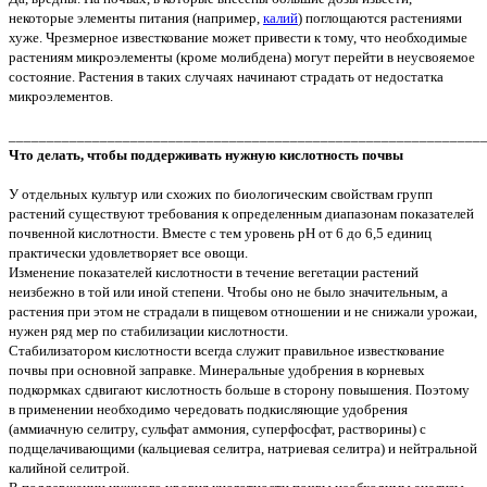
некоторые элементы питания (например,
калий
) поглощаются растениями
хуже. Чрезмерное известкование может привести к тому, что необходимые
растениям микроэлементы (кроме молибдена) могут перейти в неусвояемое
состояние. Растения в таких случаях начинают страдать от недостатка
микроэлементов.
______________________________________________________________
Что делать, чтобы поддерживать нужную кислотность почвы
У отдельных культур или схожих по биологическим свойствам групп
растений существуют требования к определенным диапазонам показателей
почвенной кислотности. Вместе с тем уровень pH от 6 до 6,5 единиц
практически удовлетворяет все овощи.
Изменение показателей кислотности в течение вегетации растений
неизбежно в той или иной степени. Чтобы оно не было значительным, а
растения при этом не страдали в пищевом отношении и не снижали урожаи,
нужен ряд мер по стабилизации кислотности.
Стабилизатором кислотности всегда служит правильное известкование
почвы при основной заправке. Минеральные удобрения в корневых
подкормках сдвигают кислотность больше в сторону повышения. Поэтому
в применении необходимо чередовать подкисляющие удобрения
(аммиачную селитру, сульфат аммония, суперфосфат, растворины) с
подщелачивающими (кальциевая селитра, натриевая селитра) и нейтральной
калийной селитрой.