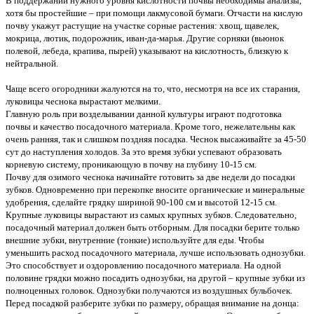
В поддержании нужного уровня кислотности почвы необходимы анализы,
хотя бы простейшие – при помощи лакмусовой бумаги. Отчасти на кислую
почву укажут растущие на участке сорные растения: хвощ, щавелек,
мокрица, лютик, подорожник, иван-да-марья. Другие сорняки (вьюнок
полевой, лебеда, крапива, пырей) указывают на кислотность, близкую к
нейтральной.
Чаще всего огородники жалуются на то, что, несмотря на все их старания,
луковицы чеснока вырастают мелкими.
Главную роль при возделывании данной культуры играют подготовка
почвы и качество посадочного материала. Кроме того, нежелательны как
очень ранняя, так и слишком поздняя посадка. Чеснок высаживайте за 45-50
сут до наступления холодов. За это время зубки успевают образовать
корневую систему, проникающую в почву на глубину 10-15 см.
Почву для озимого чеснока начинайте готовить за две недели до посадки
зубков. Одновременно при перекопке вносите органические и минеральные
удобрения, сделайте грядку шириной 90-100 см и высотой 12-15 см.
Крупные луковицы вырастают из самых крупных зубков. Следовательно,
посадочный материал должен быть отборным. Для посадки берите только
внешние зубки, внутренние (тонкие) используйте для еды. Чтобы
уменьшить расход посадочного материала, лучше использовать однозубки.
Это способствует и оздоровлению посадочного материала. На одной
половине грядки можно посадить однозубки, на другой – крупные зубки из
полноценных головок. Однозубки получаются из воздушных бульбочек.
Перед посадкой разберите зубки по размеру, обращая внимание на донца: