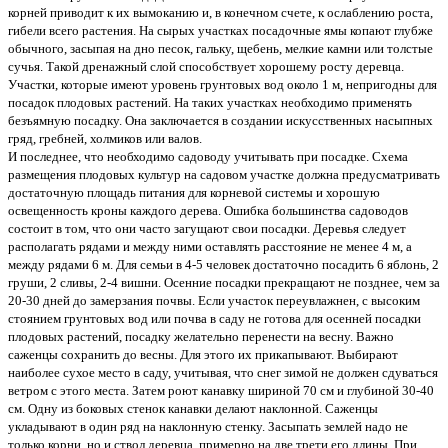
корней приводит к их вымоканию и, в конечном счете, к ослаблению роста,
гибели всего растения. На сырых участках посадочные ямы копают глубже
обычного, засыпая на дно песок, гальку, щебень, мелкие камни или толстые
сучья. Такой дренажный слой способствует хорошему росту деревца.
Участки, которые имеют уровень грунтовых вод около 1 м, непригодны для
посадок плодовых растений. На таких участках необходимо применять
безъямную посадку. Она заключается в создании искусственных насыпных
гряд, гребней, холмиков или валов.
И последнее, что необходимо садоводу учитывать при посадке. Схема
размещения плодовых культур на садовом участке должна предусматривать
достаточную площадь питания для корневой системы и хорошую
освещенность кроны каждого дерева. Ошибка большинства садоводов
состоит в том, что они часто загущают свои посадки. Деревья следует
располагать рядами и между ними оставлять расстояние не менее 4 м, а
между рядами 6 м. Для семьи в 4-5 человек достаточно посадить 6 яблонь, 2
груши, 2 сливы, 2-4 вишни. Осенние посадки прекращают не позднее, чем за
20-30 дней до замерзания почвы. Если участок переувлажнен, с высоким
стоянием грунтовых вод или почва в саду не готова для осенней посадки
плодовых растений, посадку желательно перенести на весну. Важно
саженцы сохранить до весны. Для этого их прикапывают. Выбирают
наиболее сухое место в саду, учитывая, что снег зимой не должен сдуваться
ветром с этого места. Затем роют канавку шириной 70 см и глубиной 30-40
см. Одну из боковых стенок канавки делают наклонной. Саженцы
укладывают в один ряд на наклонную стенку. Засыпать землей надо не
только корни, но и ствол деревца, примерно на две трети его длины. При