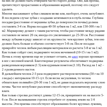
на них не должно быть отмершей части старого донца. Оно, как пробка,
препятствует прорастанию и образованию корней, поэтому его следует
удалить.
Многие высаживают зубки слишком мелко или, наоборот, очень заглубляют.
В последнем случае зубки с осадками затягиваются в глубь почвы. Глубина
посадки (расстояние от вершины зубка до поверхности почвы) должна
составлять 3-4 см. Норма посадки 40-50 зубков на 1 м2, или 150-300 г на 1
м2. Маркировку делают с таким расчетом, чтобы расстояние между рядами
составляло не менее 20 см, иногда его увеличивают до 25-30 см. Расстояние
между зубками в ряду зависит от их крупности: чем крупнее зубки, тем оно
должно быть больше и обычно соответствует 5-8 см. После посадки
прикройте чеснок любым рыхлящим материалом из расчета 5-8 кг на 1 м2.
Как только сойдет снег, подкормите чеснок мочевиной (10-15 г на 1 м2).
Почва к этому времени еще не успевает оттаять, но
азот
хорошо проникает
в нее с весенней влагой. Благотворные результаты обеспечивает подкормка
разведенным коровяком (1:5) или куриным пометом (1:10). Расход на 1 м2 –
2 л разведенного настоя.
В дальнейшем чеснок 2-3 раза подкормите раствором мочевины (50 г на 10
л воды) с интервалом 10-15 сут. Если весна засушливая, то чеснок
обязательно поливайте (20-30 л на 1 м2), не давая подсыхать верхнему слою
почвы. Частое неглубокое рыхление способствует экономичному расходу
влаги.
Как только стрелки достигнут длины 12-15 см, прищипните их на высоте 5-
6 см. После выламывания стрелок отгребите от луковиц землю на 1/4
высоты. Эти приемы способствуют образованию более крупных луковиц,