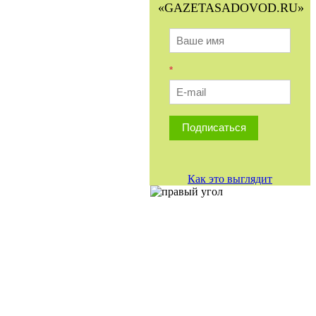
«GAZETASADOVOD.RU»
*
Подписаться
Как это выглядит