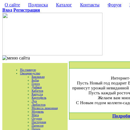
О сайте
Подписка
Каталог
Контакты
Форум
Вход
Регистрация
На главную
Овощеводство
Баклажан
Интернет-
Бобы
Пусть Новый год подарит 
Горох
Дайкон
принесут урожай невиданной 
Кабачок
Пусть каждый росточе
Капуста
Желаем вам мног
Картофель
Лук
С Новым годом коллеги-садо
Любисток
Мелисса лимонная
Морковь
Мята
Подробн
Огурец
Пастернак
Патисон
Перец