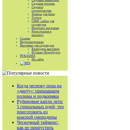
Садовый инвентарь
Садовая техника
Садовое
строительство
Товары для быта
Услуги
СМИ, сайты для
садоводов
Интернет магазины
Регистрация в
каталоге
Ссылки
Видеоматериалы
Выставки для садоводов
Календарь выставок
В Санкт-Петербурге
РЕКЛАМА
На сайте
RSS
Когда чесноку пора на
«диету»: прекращаем
поливы и подкормки
Рубиновые капли лета:
5 гениальных идей, что
приготовить из
красной смородины
Чесночный тайминг:
как не пропустить