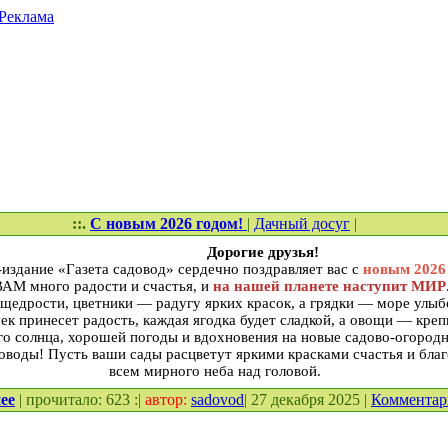
Реклама
::.
С новым 2026 годом!
|
Дачный досуг
|
Дорогие друзья!
издание «Газета садовод» сердечно поздравляет вас с
новым 2026 
ВАМ много радости и счастья, и
на нашей планете наступит МИР
щедрости, цветники — радугу ярких красок, а грядки — море улыбо
к принесет радость, каждая ягодка будет сладкой, а овощи — кре
о солнца, хорошей погоды и вдохновения на новые садово-огород
воды! Пусть ваши сады расцветут яркими красками счастья и благ
всем мирного неба над головой.
ее
| прочитало: 623 :|
автор:
sadovod
| 27 декабря 2025 |
Коммента