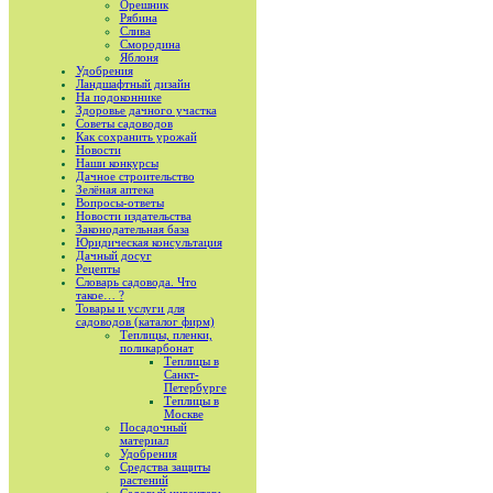
Орешник
Рябина
Слива
Смородина
Яблоня
Удобрения
Ландшафтный дизайн
На подоконнике
Здоровье дачного участка
Советы садоводов
Как сохранить урожай
Новости
Наши конкурсы
Дачное строительство
Зелёная аптека
Вопросы-ответы
Новости издательства
Законодательная база
Юридическая консультация
Дачный досуг
Рецепты
Словарь садовода. Что
такое… ?
Товары и услуги для
садоводов (каталог фирм)
Теплицы, пленки,
поликарбонат
Теплицы в
Санкт-
Петербурге
Теплицы в
Москве
Посадочный
материал
Удобрения
Средства защиты
растений