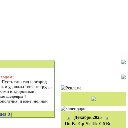
годом!
. Пусть ваш сад и огород
к и удовольствия от труда.
пкими и здоровыми!
ные шедевры ?
ополучия, и конечно, нам
риев
0
|
«
Декабрь 2025
»
Пн
Вт
Ср
Чт
Пт
Сб
Вс