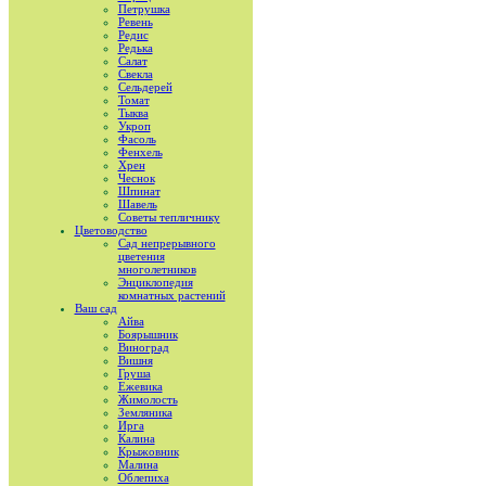
Петрушка
Ревень
Редис
Редька
Салат
Свекла
Сельдерей
Томат
Тыква
Укроп
Фасоль
Фенхель
Хрен
Чеснок
Шпинат
Шавель
Советы тепличнику
Цветоводство
Сад непрерывного
цветения
многолетников
Энциклопедия
комнатных растений
Ваш сад
Айва
Боярышник
Виноград
Вишня
Груша
Ежевика
Жимолость
Земляника
Ирга
Калина
Крыжовник
Малина
Облепиха