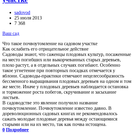
sadovod
25 июля 2013
7 368
Ваш сад
Что такое почвоутомление на садовом участке
Как ослабить его отрицательное действие
Садоводы знают, что саженцы плодовых культур, посаженные
на место погибших или выкорчеванных старых деревьев,
плохо растут, а в отдельных случаях погибают. Особенно
такое угнетение при повторных посадках отмечается у
яблони. Садоводы-практики отмечают нецелесообразность
бессменного выращивания плодовых деревьев на одном и том
же месте. Иначе у плодовых деревьев наблюдается остановка
и торможение роста побегов, скручивание и засыхание
листьев.
В садоводстве это явление получило название
почвоутомление. Почвоутомление известно давно. В
дореволюционных садовых книгах не рекомендовалось
сажать молодые плодовые деревья между остающимися
старыми или на их место, так как почва истощена.
0
Подробнее