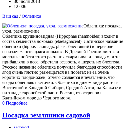
30 июля 2013
12 006
Ваш сад
/
Облепиха
Облепиха: посадка,
уход, размножение
Облепиха крушиновидная (Hippophae rhamnoides) входит в
состав семейства лоховых (elaelagnaceal). Латинское название
облепихи (hippos - лошадь, phae - блестящий) в переводе
означает «лоснящаяся лошадь». В Древней Греции листья и
молодые побеги этого растения скармливали лошадям, и те
прибавляли в весе, обретали резвость, а шерсть их блестела.
Русское название облепиха получила благодаря способности
ягод очень плотно размещаться на побегах из-за очень
коротких плодоножек, отчего создается впечатление, что
ягоды облепляют веточки. Облепиха в диком виде растет в
Восточной и Западной Сибири, Средней Азии, на Кавказе и
на западе европейской части России, от островов в
Балтийском море до Черного моря.
0
Подробнее
Посадка земляники садовой
sadovod