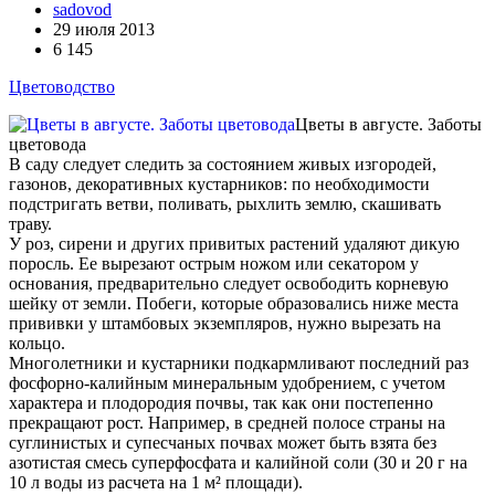
sadovod
29 июля 2013
6 145
Цветоводство
Цветы в августе. Заботы
цветовода
В саду следует следить за состоянием живых изгородей,
газонов, декоративных кустарников: по необходимости
подстригать ветви, поливать, рыхлить землю, скашивать
траву.
У роз, сирени и других привитых растений удаляют дикую
поросль. Ее вырезают острым ножом или секатором у
основания, предварительно следует освободить корневую
шейку от земли. Побеги, которые образовались ниже места
прививки у штамбовых экземпляров, нужно вырезать на
кольцо.
Многолетники и кустарники подкармливают последний раз
фосфорно-калийным минеральным удобрением, с учетом
характера и плодородия почвы, так как они постепенно
прекращают рост. Например, в средней полосе страны на
суглинистых и супесчаных почвах может быть взята без
азотистая смесь суперфосфата и калийной соли (30 и 20 г на
10 л воды из расчета на 1 м² площади).