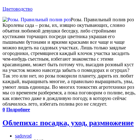
Цветоводство
Розы. Правильный полив роз
Королевы сада – розы, их, изящно окутывающих, словно
объятия любимой девушки беседку, либо стройными
кустиками торчащих посреди цветника украшая его
пышными бутонами и яркими красками все чаще и чаще
можно видеть на садовых участках. Лишь только заядлые
огородники, стремящиеся каждый клочок участка засадить
чем-нибудь съестным, избегают знакомства с этими
красавицами, может быть потому что, высадив розовый куст
на участок можно навсегда забыть о помидорах и огурцах?
Так это или нет, но розы покорили планету, дарить их любит
каждый, выращивать многие, а правильно выращивать, увы,
умеют лишь единицы. Во многих тонкостях агротехники роз
мы со временем разберемся, а пока поговорим о поливе, ведь,
как известно даже в дождливую погоду, в которую сейчас
облачилось лето, избегать полива роз не следует.
0
Подробнее
Облепиха: посадка, уход, размножение
sadovod