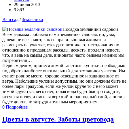
29 июля 2013
9 863
Ваш сад
/
Земляника
Посадка земляники садовой
Всем знакома любимая нами земляника садовая, но, увы,
далеко не все знают, как ее правильно высаживать и
размещать на участке, отсюда и возникают негодования по
отношению к продавцам рассады, дескать, продали невесть
что, а ведь на самом деле, виноваты часто бываем именно мы,
потребители…
Первым делом, принеся домой заветные кустики, необходимо
подобрать наиболее оптимальный для земляники участок. Им
станет ровное место, хорошо освещенное и защищенное от
ветра. Небольшие уклоны допустимы, но они должны быть не
более пары градусов, если же уклон круче то с него может
зимой сдуваться весь снег, талая вода будет быстро сходить,
иссушая почву и смывая верхний плодородный слой, а полив
будет довольно затруднительным мероприятием.
0
Подробнее
Цветы в августе. Заботы цветовода