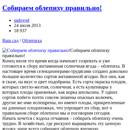
Собираем облепиху правильно!
sadovod
24 июля 2013
18 937
Ваш сад
/
Облепиха
Собираем облепиху
правильно!
Конец июля это время когда начинает созревать и уже
готовится к сбору витаминная солнечная ягода – облепиха. В
настоящее время селекционерами-трудягами создано довольно
большое количество сортов витаминной ягодки. Все они, как
в сказе, на вкус и цвет подобраны. Есть сорта окраска плодов,
которых светло-желтая, солнечная, а есть культивары у
которых плоды оранжевые, как корка апельсина. У одних
сортов побеги почти совсем лишены опасных колючек,
другие же ими испещрены, но имеют плоды, прикрепленные
на длинных плодоножках, что упрощает их сбор, вот о
правильном сборе облепихи мы и поговорим сегодня.
Начать хочется с вздоха отчаяния – собирать облепиху очень
трудно. В хозяйствах, где рискуют выращивать эту ценную
ягодку, чаще всего собирают облепиху вручную.