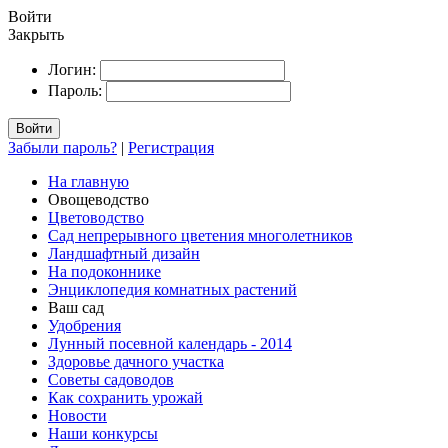
Войти
Закрыть
Логин:
Пароль:
Войти
Забыли пароль?
|
Регистрация
На главную
Овощеводство
Цветоводство
Сад непрерывного цветения многолетников
Ландшафтный дизайн
На подоконнике
Энциклопедия комнатных растений
Ваш сад
Удобрения
Лунный посевной календарь - 2014
Здоровье дачного участка
Советы садоводов
Как сохранить урожай
Новости
Наши конкурсы