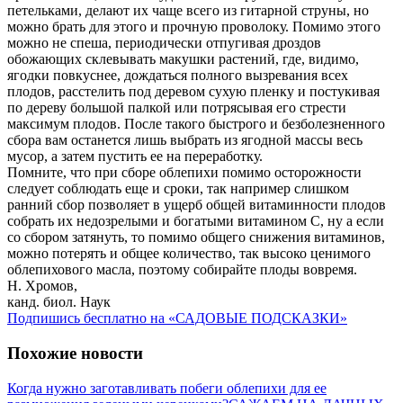
петельками, делают их чаще всего из гитарной струны, но
можно брать для этого и прочную проволоку. Помимо этого
можно не спеша, периодически отпугивая дроздов
обожающих склевывать макушки растений, где, видимо,
ягодки повкуснее, дождаться полного вызревания всех
плодов, расстелить под деревом сухую пленку и постукивая
по дереву большой палкой или потрясывая его стрести
максимум плодов. После такого быстрого и безболезненного
сбора вам останется лишь выбрать из ягодной массы весь
мусор, а затем пустить ее на переработку.
Помните, что при сборе облепихи помимо осторожности
следует соблюдать еще и сроки, так например слишком
ранний сбор позволяет в ущерб общей витаминности плодов
собрать их недозрелыми и богатыми витамином С, ну а если
со сбором затянуть, то помимо общего снижения витаминов,
можно потерять и общее количество, так высоко ценимого
облепихового масла, поэтому собирайте плоды вовремя.
Н. Хромов,
канд. биол. Наук
Подпишись бесплатно на «САДОВЫЕ ПОДСКАЗКИ»
Похожие новости
Когда нужно заготавливать побеги облепихи для ее