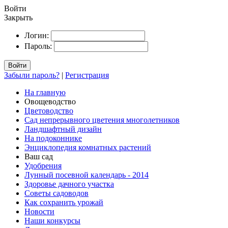
Войти
Закрыть
Логин:
Пароль:
Войти
Забыли пароль?
|
Регистрация
На главную
Овощеводство
Цветоводство
Сад непрерывного цветения многолетников
Ландшафтный дизайн
На подоконнике
Энциклопедия комнатных растений
Ваш сад
Удобрения
Лунный посевной календарь - 2014
Здоровье дачного участка
Советы садоводов
Как сохранить урожай
Новости
Наши конкурсы