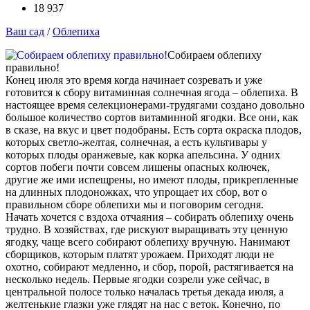
18 937
Ваш сад
/
Облепиха
Собираем облепиху
правильно!
Конец июля это время когда начинает созревать и уже
готовится к сбору витаминная солнечная ягода – облепиха. В
настоящее время селекционерами-трудягами создано довольно
большое количество сортов витаминной ягодки. Все они, как
в сказе, на вкус и цвет подобраны. Есть сорта окраска плодов,
которых светло-желтая, солнечная, а есть культивары у
которых плоды оранжевые, как корка апельсина. У одних
сортов побеги почти совсем лишены опасных колючек,
другие же ими испещрены, но имеют плоды, прикрепленные
на длинных плодоножках, что упрощает их сбор, вот о
правильном сборе облепихи мы и поговорим сегодня.
Начать хочется с вздоха отчаяния – собирать облепиху очень
трудно. В хозяйствах, где рискуют выращивать эту ценную
ягодку, чаще всего собирают облепиху вручную. Нанимают
сборщиков, которым платят урожаем. Приходят люди не
охотно, собирают медленно, и сбор, порой, растягивается на
несколько недель. Первые ягодки созрели уже сейчас, в
центральной полосе только началась третья декада июля, а
желтенькие глазки уже глядят на нас с веток. Конечно, по