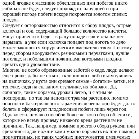
одной ягодке с массивно облепленных ими побегов никто
собирать не будет, следует подождать пару дней и при
хорошей погоде побеги вскоре покроются золотом спелых
плодов.
Следует с осторожностью относится к сбору плодов, острые
колючки и сок, содержащий большое количество кислоты,
могут привести к беде – в рану попадет сок и она начнет
нарывать, а уже если колючка попадет под ноготь то дело
может закончится хирургическим вмешательством. Поэтому
перед сбором вооружитесь резиновыми перчатками, лучше
потолще, и небольшими ножницами которыми плодики
срезать одно удовольствие.
Многие, не особо обремененные заботой о саде, люди делают
еще проще, дабы не стоять, склонившись либо вытянувшись
на цыпочках, у куста они срезают самые «богатые» ветки, и в
тенечке, сидя на складном стульчике, их обирают. Да,
собирать, таким образом, урожай легко, и с этим не
поспоришь, но так вы наносите травмы растению, помимо
опасности бактериального заражения деревца оно будет долго
болеть и сформирует плодоносные побеги лишь через год.
Однако есть немало способов более легкого сбора облепихи,
которые ко всему прочему никакого вреда растениям не
причинят. Так, например, помимо простого сбора руками или
срезания ягодок ножничками можно обрывать их при помощи
примитивных, но таких удобных инструментов именуемых