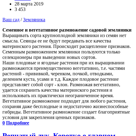
28 марта 2019
3 453
Ваш сад
/
Земляника
Семенное и вегетативное размножение садовой земляники
Выращивать сорта крупноплодной земляники из семян нет
смысла. Сеянцы ее не будут передавать все качества
материнского растения. Происходит расщепление признаков.
Семенным размножением земляники пользуются только
селекционеры при выведении новых сортов.
Наши плодовые и ягодные растения при их выращивании
размножаются преимущественно вегетативно, т.е. частями
растений - прививкой, черенком, почкой, отводками,
делением куста, усами и т.д. Каждое плодовое растение
представляет собой сорт - клон. Размножая вегетативно,
удается сохранить качества материнского растения и
использовать их практически неограниченное время.
Вегетативное размножение подходит для любого растения,
сохраняя даже бесплодные и недостаточно жизнеспособные
гибриды. Вегетативное размножение создает благоприятные
условия для закрепления ценных признаков.
0
Подробнее
Репчатый лук. Коротко о главном