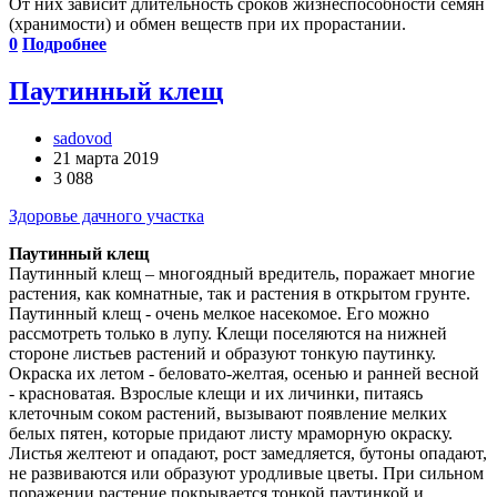
От них зависит длительность сроков жизнеспособности семян
(хранимости) и обмен веществ при их прорастании.
0
Подробнее
Паутинный клещ
sadovod
21 марта 2019
3 088
Здоровье дачного участка
Паутинный клещ
Паутинный клещ – многоядный вредитель, поражает многие
растения, как комнатные, так и растения в открытом грунте.
Паутинный клещ - очень мелкое насекомое. Его можно
рассмотреть только в лупу. Клещи поселяются на нижней
стороне листьев растений и образуют тонкую паутинку.
Окраска их летом - беловато-желтая, осенью и ранней весной
- красноватая. Взрослые клещи и их личинки, питаясь
клеточным соком растений, вызывают появление мелких
белых пятен, которые придают листу мраморную окраску.
Листья желтеют и опадают, рост замедляется, бутоны опадают,
не развиваются или образуют уродливые цветы. При сильном
поражении растение покрывается тонкой паутинкой и