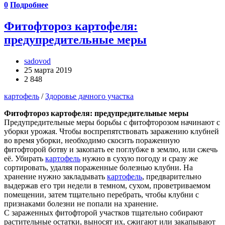
0
Подробнее
Фитофтороз картофеля:
предупредительные меры
sadovod
25 марта 2019
2 848
картофель
/
Здоровье дачного участка
Фитофтороз картофеля: предупредительные меры
Предупредительные меры борьбы с фитофторозом начинают с
уборки урожая. Чтобы воспрепятствовать заражению клубней
во время уборки, необходимо скосить пораженную
фитофторой ботву и закопать ее поглубже в землю, или сжечь
её. Убирать
картофель
нужно в сухую погоду и сразу же
сортировать, удаляя пораженные болезнью клубни. На
хранение нужно закладывать
картофель
, предварительно
выдержав его три недели в темном, сухом, проветриваемом
помещении, затем тщательно перебрать, чтобы клубни с
признаками болезни не попали на хранение.
С зараженных фитофторой участков тщательно собирают
растительные остатки, выносят их, сжигают или закапывают