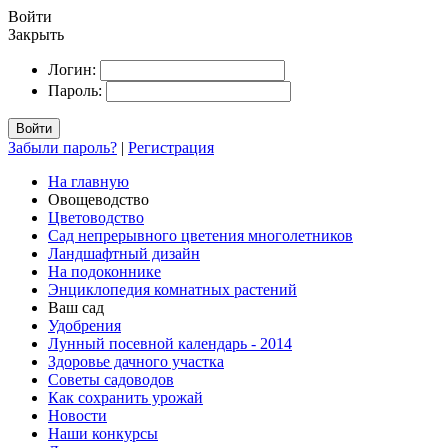
Войти
Закрыть
Логин:
Пароль:
Войти
Забыли пароль?
|
Регистрация
На главную
Овощеводство
Цветоводство
Сад непрерывного цветения многолетников
Ландшафтный дизайн
На подоконнике
Энциклопедия комнатных растений
Ваш сад
Удобрения
Лунный посевной календарь - 2014
Здоровье дачного участка
Советы садоводов
Как сохранить урожай
Новости
Наши конкурсы