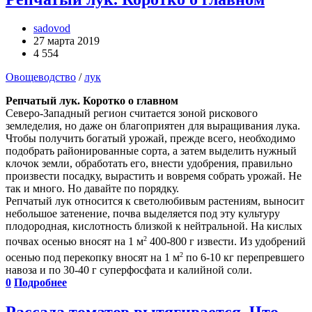
sadovod
27 марта 2019
4 554
Овощеводство
/
лук
Репчатый лук. Коротко о главном
Северо-Западный регион считается зоной рискового
земледелия, но даже он благоприятен для выращивания лука.
Чтобы получить богатый урожай, прежде всего, необходимо
подобрать районированные сорта, а затем выделить нужный
клочок земли, обработать его, внести удобрения, правильно
произвести посадку, вырастить и вовремя собрать урожай. Не
так и много. Но давайте по порядку.
Репчатый лук относится к светолюбивым растениям, выносит
небольшое затенение, почва выделяется под эту культуру
плодородная, кислотность близкой к нейтральной. На кислых
2
почвах осенью вносят на 1 м
400-800 г извести. Из удобрений
2
осенью под перекопку вносят на 1 м
по 6-10 кг перепревшего
навоза и по 30-40 г суперфосфата и калийной соли.
0
Подробнее