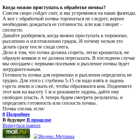
Когда можно приступать к обработке почвы?
Совсем скоро сойдет снег, и мы устремимся на наши фазенды.
А вот с обработкой почвы торопиться не следует, вернее
необходимо дождаться ее готовности, или как говорят -
спелости.
Давайте разберемся, когда можно приступать к перекопке,
рыхлению и изготовлению грядок. И почему нельзя это
делать сразу после схода снега.
Дело в том, что почва должна созреть, легко крошиться, не
образую комков и не должна пересыхать. В последнем случае
мы опоздаем с первыми посевами и рыхление почвы будет
затруднительным.
Готовность почвы для перекопки и рыхления определить не
трудно. Для этого с глубины 5-15 см надо взять в ладонь
горсть земли и сжать её, чтобы образовался ком. Поднимите
этот ком на высоту 1 м и разожмите ладонь, дайте ему
свободно упасть. А теперь будем смотреть результаты, и
определять готовность или спелость почвы.
Почва спелая, если:
0
Подробнее
В будущее
В прошлое
Вернуться наверх