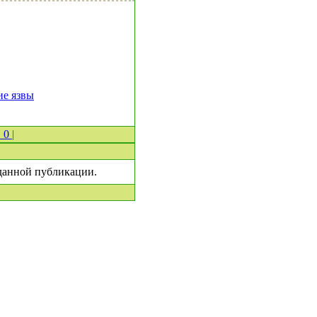
ие язвы
в 0
|
 данной публикации.