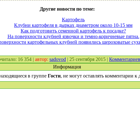
Другие новости по теме:
Картофель
Клубни картофеля в дырках диаметром около 10-15 мм
Как подготовить семенной картофель к посадке?
На поверхности клубней язвочки и темно-коричневые пятна.
поверхности картофельных клубней появились шероховатые сух
рочитало: 16 354 |
автор:
sadovod
| 25 сентября 2015 |
Комментарие
Информация
находящиеся в группе
Гости
, не могут оставлять комментарии к