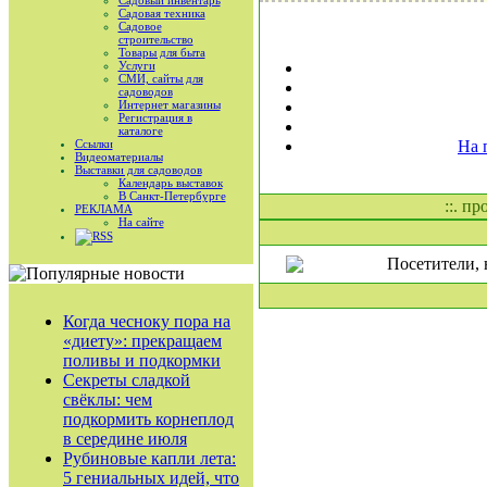
Садовый инвентарь
Садовая техника
Садовое
строительство
Товары для быта
Услуги
СМИ, сайты для
садоводов
Интернет магазины
Регистрация в
каталоге
Ссылки
На 
Видеоматериалы
Выставки для садоводов
Календарь выставок
В Санкт-Петербурге
::. п
РЕКЛАМА
На сайте
RSS
Посетители, 
Когда чесноку пора на
«диету»: прекращаем
поливы и подкормки
Секреты сладкой
свёклы: чем
подкормить корнеплод
в середине июля
Рубиновые капли лета:
5 гениальных идей, что