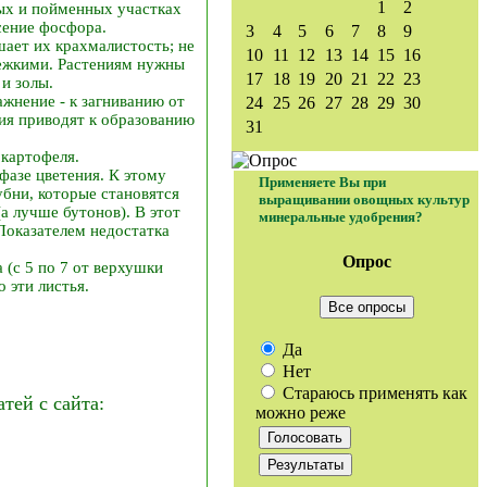
1
2
ых и пойменных участках
сение фосфора.
3
4
5
6
7
8
9
ает их крахмалистость; не
10
11
12
13
14
15
16
ележкими. Растениям нужны
17
18
19
20
21
22
23
и золы.
жнение - к загниванию от
24
25
26
27
28
29
30
ия приводят к образованию
31
 картофеля.
фазе цветения. К этому
Применяете Вы при
убни, которые становятся
выращивании овощных культур
а лучше бутонов). В этот
минеральные удобрения?
Показателем недостатка
Опрос
 (с 5 по 7 от верхушки
 эти листья.
Все опросы
Да
Нет
Стараюсь применять как
ей с сайта:
можно реже