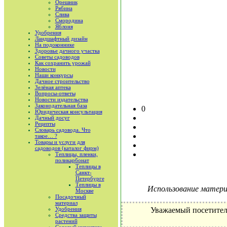
Орешник
Рябина
Слива
Смородина
Яблоня
Удобрения
Ландшафтный дизайн
На подоконнике
Здоровье дачного участка
Советы садоводов
Как сохранить урожай
Новости
Наши конкурсы
Дачное строительство
Зелёная аптека
Вопросы-ответы
Новости издательства
Законодательная база
0
Юридическая консультация
Дачный досуг
Рецепты
Словарь садовода. Что
такое… ?
Товары и услуги для
садоводов (каталог фирм)
Теплицы, пленки,
поликарбонат
Теплицы в
Санкт-
Петербурге
Теплицы в
Использование материа
Москве
Посадочный
материал
Удобрения
Уважаемый посетител
Средства защиты
растений