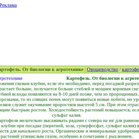
Реклама
Картофель. От биологии к агротехнике
|
Овощеводство
/
картофе
Картофель. От биологии к агрот
жения глазков клубни, если это необходимо, перед посадкой разреза
растает больше, получается больше стеблей и мощнее корневая си
убней всходы появляются на 8-10 дней позже, чем из пророщенных.
розками, то из спящих почек могут появиться новые побеги, но ур
озков служит окучивание проростков высотой 5 см. При этом отрас
ующим быстрым ростом. Холодостойкость растений повышается, есл
сульфат калия.
артофеля желательно высаживать рядами с севера на юг для равном
клубни при посадке (перегной, зола, суперфосфат, сульфат калия) в
еств для начального роста. Органические и минеральные удобрени
растений углекислым газом, особенно в сочетании с рыхлением.