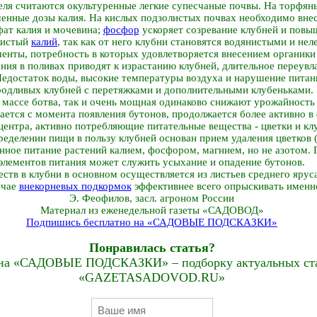
ля считаются окультуренные легкие супесчаные почвы. На торфян
енные дозы калия. На кислых подзолистых почвах необходимо вне
ат калия и мочевина;
фосфор
ускоряет созревание клубней и повыш
ристый
калий
, так как от него клубни становятся водянистыми и н
енты, потребность в которых удовлетворяется внесением органики 
ния в поливах приводят к израстанию клубней, длительное переувла
 Недостаток воды, высокие температуры воздуха и нарушение питан
родливых клубней с перетяжками и дополнительными клубеньками.
о массе ботва, так и очень мощная одинаково снижают урожайность
ется с момента появления бутонов, продолжается более активно в 
центра, активно потребляющие питательные вещества - цветки и кл
еделении пищи в пользу клубней основан прием удаления цветков (
нное питание растений калием, фосфором, магнием, но не азотом. 
элементов питания может служить усыхание и опадение бутонов.
тв в клубни в основном осуществляется из листьев среднего яруса
учае
внекорневых подкормок
эффективнее всего опрыскивать именно
Э. Феофилов, засл. агроном России
Материал из еженедельной газеты «САДОВОД»
Подпишись бесплатно на «САДОВЫЕ ПОДСКАЗКИ»
Понравилась статья?
на «САДОВЫЕ ПОДСКАЗКИ» – подборку актуальных стат
«GAZETASADOVOD.RU»