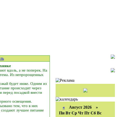
ль
ехнике
ют вдоль, а не поперек. На
стема. Из непророщенных
ожай будет ниже. Одним из
тание происходит через
и перед посадкой внести
ерного освещения.
ызвано тем, что в них
«
Август 2026 »
я создают лучшее питание
Пн
Вт
Ср
Чт
Пт
Сб
Вс