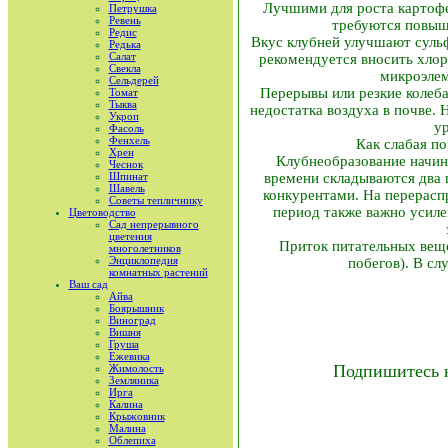
Лучшими для роста картофе
Петрушка
Ревень
требуются повыш
Редис
Вкус клубней улучшают сульф
Редька
Салат
рекомендуется вносить хло
Свекла
микроэлем
Сельдерей
Перерывы или резкие колеба
Томат
Тыква
недостатка воздуха в почве.
Укроп
у
Фасоль
Фенхель
Как слабая п
Хрен
Клубнеобразование начина
Чеснок
Шпинат
времени складываются два 
Шавель
конкурентами. На перераспр
Советы тепличнику
период также важно усиле
Цветоводство
Сад непрерывного
цветения
Приток питательных вещес
многолетников
Энциклопедия
побегов). В сл
комнатных растений
Ваш сад
Айва
Боярышник
Виноград
Вишня
Груша
Ежевика
Подпишитесь 
Жимолость
Земляника
Ирга
Калина
Крыжовник
Малина
Облепиха