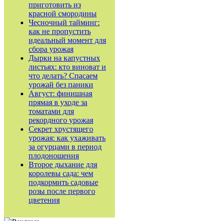
приготовить из
красной смородины
Чесночный тайминг:
как не пропустить
идеальный момент для
сбора урожая
Дырки на капустных
листьях: кто виноват и
что делать? Спасаем
урожай без паники
Август: финишная
прямая в уходе за
томатами для
рекордного урожая
Секрет хрустящего
урожая: как ухаживать
за огурцами в период
плодоношения
Второе дыхание для
королевы сада: чем
подкормить садовые
розы после первого
цветения