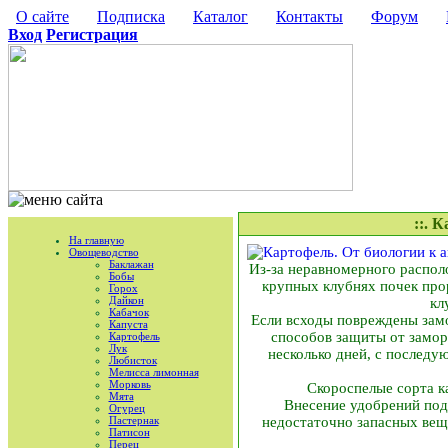
О сайте
Подписка
Каталог
Контакты
Форум
Вход
Регистрация
::. 
На главную
Овощеводство
Баклажан
Из-за неравномерного располо
Бобы
крупных клубнях почек про
Горох
Дайкон
кл
Кабачок
Если всходы повреждены замо
Капуста
способов защиты от замор
Картофель
Лук
несколько дней, с послед
Любисток
Мелисса лимонная
Морковь
Скороспелые сорта к
Мята
Внесение удобрений под 
Огурец
Пастернак
недостаточно запасных вещ
Патисон
Перец