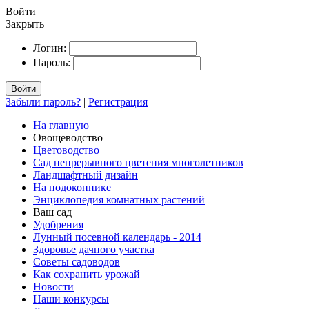
Войти
Закрыть
Логин:
Пароль:
Войти
Забыли пароль?
|
Регистрация
На главную
Овощеводство
Цветоводство
Сад непрерывного цветения многолетников
Ландшафтный дизайн
На подоконнике
Энциклопедия комнатных растений
Ваш сад
Удобрения
Лунный посевной календарь - 2014
Здоровье дачного участка
Советы садоводов
Как сохранить урожай
Новости
Наши конкурсы