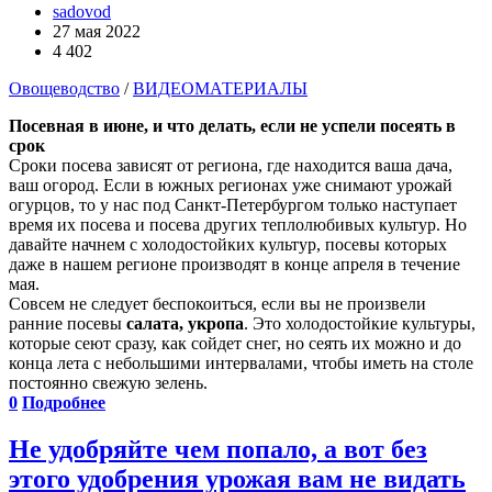
sadovod
27 мая 2022
4 402
Овощеводство
/
ВИДЕОМАТЕРИАЛЫ
Посевная в июне, и что делать, если не успели посеять в
срок
Сроки посева зависят от региона, где находится ваша дача,
ваш огород. Если в южных регионах уже снимают урожай
огурцов, то у нас под Санкт-Петербургом только наступает
время их посева и посева других теплолюбивых культур. Но
давайте начнем с холодостойких культур, посевы которых
даже в нашем регионе производят в конце апреля в течение
мая.
Совсем не следует беспокоиться, если вы не произвели
ранние посевы
салата, укропа
. Это холодостойкие культуры,
которые сеют сразу, как сойдет снег, но сеять их можно и до
конца лета с небольшими интервалами, чтобы иметь на столе
постоянно свежую зелень.
0
Подробнее
Не удобряйте чем попало, а вот без
этого удобрения урожая вам не видать