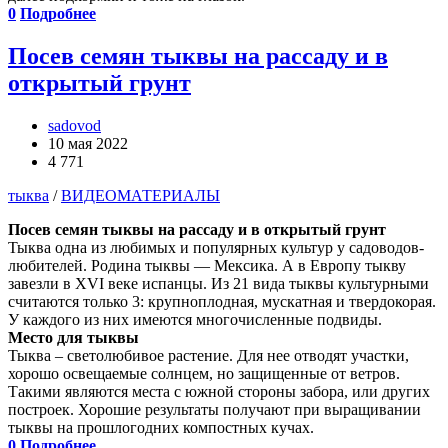
0
Подробнее
Посев семян тыквы на рассаду и в
открытый грунт
sadovod
10 мая 2022
4 771
тыква
/
ВИДЕОМАТЕРИАЛЫ
Посев семян тыквы на рассаду и в открытый грунт
Тыква одна из любимых и популярных культур у садоводов-
любителей. Родина тыквы — Мексика. А в Европу тыкву
завезли в XVI веке испанцы. Из 21 вида тыквы культурными
считаются только 3: крупноплодная, мускатная и твердокорая.
У каждого из них имеются многочисленные подвиды.
Место для тыквы
Тыква – светолюбивое растение. Для нее отводят участки,
хорошо освещаемые солнцем, но защищенные от ветров.
Такими являются места с южной стороны забора, или других
построек. Хорошие результаты получают при выращивании
тыквы на прошлогодних компостных кучах.
0
Подробнее