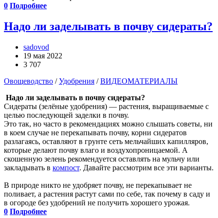
0
Подробнее
Надо ли заделывать в почву сидераты?
sadovod
19 мая 2022
3 707
Овощеводство
/
Удобрения
/
ВИДЕОМАТЕРИАЛЫ
Надо ли заделывать в почву сидераты?
Сидераты (зелёные удобрения) — растения, выращиваемые с
целью последующей заделки в почву.
Это так, но часто в рекомендациях можно слышать советы, ни
в коем случае не перекапывать почву, корни сидератов
разлагаясь, оставляют в грунте сеть мельчайших капилляров,
которые делают почву влаго и воздухопроницаемой. А
скошенную зелень рекомендуется оставлять на мульчу или
закладывать в
компост
. Давайте рассмотрим все эти варианты.
В природе никто не удобряет почву, не перекапывает не
поливает, а растения растут сами по себе, так почему в саду и
в огороде без удобрений не получить хорошего урожая.
0
Подробнее