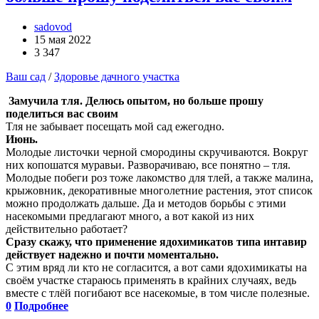
sadovod
15 мая 2022
3 347
Ваш сад
/
Здоровье дачного участка
Замучила тля. Делюсь опытом, но больше прошу
поделиться вас своим
Тля не забывает посещать мой сад ежегодно.
Июнь.
Молодые листочки черной смородины скручиваются. Вокруг
них копошатся муравьи. Разворачиваю, все понятно – тля.
Молодые побеги роз тоже лакомство для тлей, а также малина,
крыжовник, декоративные многолетние растения, этот список
можно продолжать дальше. Да и методов борьбы с этими
насекомыми предлагают много, а вот какой из них
действительно работает?
Сразу скажу, что применение ядохимикатов типа интавир
действует надежно и почти моментально.
С этим вряд ли кто не согласится, а вот сами ядохимикаты на
своём участке стараюсь применять в крайних случаях, ведь
вместе с тлёй погибают все насекомые, в том числе полезные.
0
Подробнее