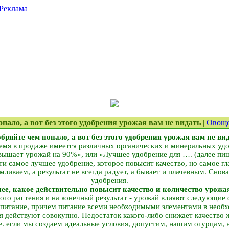
Реклама
попало, а вот без этого удобрения урожая вам не видать
|
Овоще
бряйте чем попало, а вот без этого удобрения урожая вам не ви
емя в продаже имеется различных органических и минеральных удо
ышает урожай на 90%», или «Лучшее удобрение для …. (далее пиш
 самое лучшее удобрение, которое повысит качество, но самое гл
ливаем, а результат не всегда радует, а бывает и плачевным. Снов
удобрения.
ее, какое действительно повысит качество и количество урожа
ого растения и на конечный результат - урожай влияют следующие ф
 питание, причем питание всеми необходимыми элементами в необ
 действуют совокупно. Недостаток какого-либо снижает качество 
е. если мы создаем идеальные условия, допустим, нашим огурцам, 