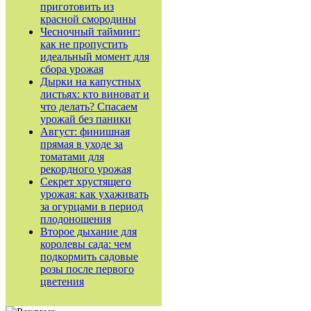
приготовить из
красной смородины
Чесночный тайминг:
как не пропустить
идеальный момент для
сбора урожая
Дырки на капустных
листьях: кто виноват и
что делать? Спасаем
урожай без паники
Август: финишная
прямая в уходе за
томатами для
рекордного урожая
Секрет хрустящего
урожая: как ухаживать
за огурцами в период
плодоношения
Второе дыхание для
королевы сада: чем
подкормить садовые
розы после первого
цветения