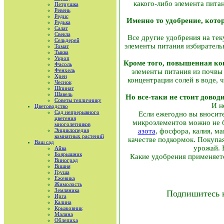
какого-либо элемента пита
Петрушка
Ревень
Редис
Именно то удобрение, кото
Редька
Салат
Свекла
Все другие удобрения на те
Сельдерей
элементы питания избирательн
Томат
Тыква
Укроп
Кроме того, повышенная кон
Фасоль
Фенхель
элементы питания из почвы
Хрен
концентрации солей в воде, 
Чеснок
Шпинат
Шавель
Но все-таки не стоит довод
Советы тепличнику
И н
Цветоводство
Сад непрерывного
Если ежегодно вы вносите
цветения
микроэлементов можно не б
многолетников
Энциклопедия
азота
, фосфора, калия, м
комнатных растений
качестве подкормок. Покупая
Ваш сад
урожай. 
Айва
Боярышник
Какие удобрения применяет
Виноград
Вишня
Груша
Ежевика
Жимолость
Земляника
Подпишитесь 
Ирга
Калина
Крыжовник
Малина
Облепиха