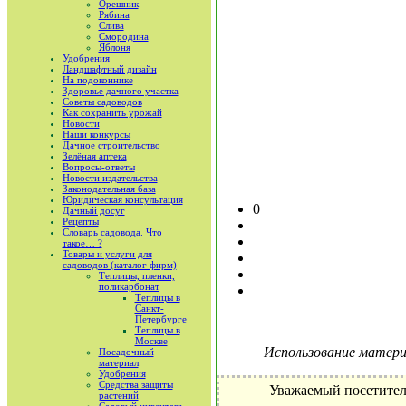
Орешник
Рябина
Слива
Смородина
Яблоня
Удобрения
Ландшафтный дизайн
На подоконнике
Здоровье дачного участка
Советы садоводов
Как сохранить урожай
Новости
Наши конкурсы
Дачное строительство
Зелёная аптека
Вопросы-ответы
Новости издательства
Законодательная база
Юридическая консультация
0
Дачный досуг
Рецепты
Словарь садовода. Что
такое… ?
Товары и услуги для
садоводов (каталог фирм)
Теплицы, пленки,
поликарбонат
Теплицы в
Санкт-
Петербурге
Теплицы в
Москве
Использование материа
Посадочный
материал
Удобрения
Средства защиты
Уважаемый посетител
растений