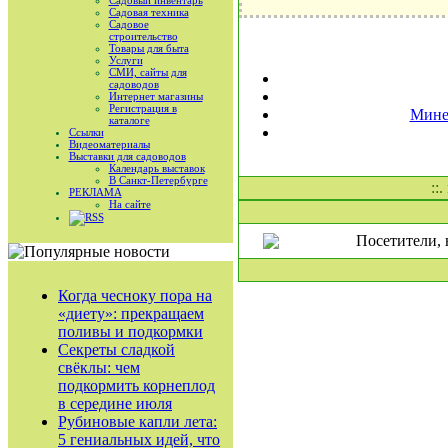
Садовый инвентарь
Садовая техника
Садовое
строительство
Товары для быта
Услуги
СМИ, сайты для
садоводов
Интернет магазины
Регистрация в
Мине
каталоге
Ссылки
Видеоматериалы
Выставки для садоводов
Календарь выставок
В Санкт-Петербурге
::
РЕКЛАМА
На сайте
RSS
Посетители, 
Когда чесноку пора на
«диету»: прекращаем
поливы и подкормки
Секреты сладкой
свёклы: чем
подкормить корнеплод
в середине июля
Рубиновые капли лета:
5 гениальных идей, что