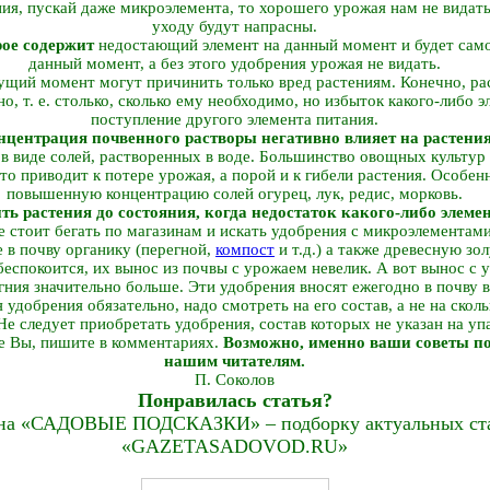
ния, пускай даже микроэлемента, то хорошего урожая нам не видать
уходу будут напрасны.
рое содержит
недостающий элемент на данный момент и будет само
данный момент, а без этого удобрения урожая не видать.
кущий момент могут причинить только вред растениям. Конечно, р
о, т. е. столько, сколько ему необходимо, но избыток какого-либо 
поступление другого элемента питания.
центрация почвенного растворы негативно влияет на растения
 в виде солей, растворенных в воде. Большинство овощных культур
что приводит к потере урожая, а порой и к гибели растения. Особен
повышенную концентрацию солей огурец, лук, редис, морковь.
ить растения до состояния, когда недостаток какого-либо элеме
е стоит бегать по магазинам и искать удобрения с микроэлементами
 в почву органику (перегной,
компост
и т.д.) а также древесную зол
еспокоится, их вынос из почвы с урожаем невелик. А вот вынос с 
агния значительно больше. Эти удобрения вносят ежегодно в почву 
 удобрения обязательно, надо смотреть на его состав, а не на скол
Не следует приобретать удобрения, состав которых не указан на уп
е Вы, пишите в комментариях.
Возможно, именно ваши советы п
нашим читателям.
П. Соколов
Понравилась статья?
на «САДОВЫЕ ПОДСКАЗКИ» – подборку актуальных стат
«GAZETASADOVOD.RU»