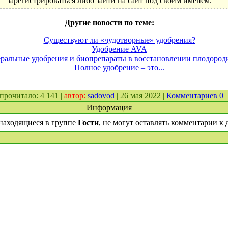
зарегистрироваться либо зайти на сайт под своим именем.
Другие новости по теме:
Существуют ли «чудотворные» удобрения?
Удобрение AVA
ральные удобрения и биопрепараты в восстановлении плодород
Полное удобрение – это...
. прочитало: 4 141 |
автор:
sadovod
| 26 мая 2022 |
Комментариев 0
|
Информация
находящиеся в группе
Гости
, не могут оставлять комментарии к