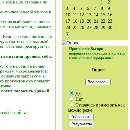
1
2
, а все наши старания по
3
4
5
6
7
8
9
е лучшее и необходимое в
10
11
12
13
14
15
16
17
18
19
20
21
22
23
астения выбирают из почвы
элемента может задерживать
24
25
26
27
28
29
30
31
.
Ведь растения поглощают
 чувствительны к высокой
но негативно реагируют на
Применяете Вы при
выращивании овощных культур
нта питания проявит себя.
минеральные удобрения?
.
у, то о наличии в почве
Опрос
урожаем макроэлементов:
в основную заправку и в
ько процентов оно повысит
Все опросы
аковке.
омогут повысить урожай
Да
Нет
Стараюсь применять как
можно реже
ей с сайта: