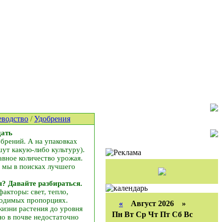
водство
/
Удобрения
дать
брений. А на упаковках
ут какую-либо культуру).
авное количество урожая.
а мы в поисках лучшего
я? Давайте разбираться.
акторы: свет, тепло,
ходимых пропорциях.
«
Август 2026 »
жизни растения до уровня
Пн
Вт
Ср
Чт
Пт
Сб
Вс
но в почве недостаточно