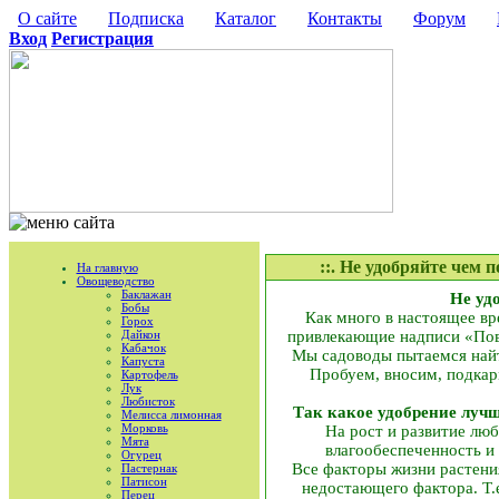
О сайте
Подписка
Каталог
Контакты
Форум
Вход
Регистрация
::. Не удобряйте чем 
На главную
Овощеводство
Баклажан
Не удо
Бобы
Как много в настоящее вр
Горох
Дайкон
привлекающие надписи «Пов
Кабачок
Мы садоводы пытаемся найти
Капуста
Пробуем, вносим, подкарм
Картофель
Лук
Любисток
Так какое удобрение лучш
Мелисса лимонная
Морковь
На рост и развитие люб
Мята
влагообеспеченность и
Огурец
Все факторы жизни растения
Пастернак
Патисон
недостающего фактора. Т.
Перец