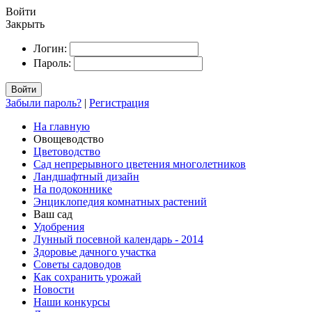
Войти
Закрыть
Логин:
Пароль:
Войти
Забыли пароль?
|
Регистрация
На главную
Овощеводство
Цветоводство
Сад непрерывного цветения многолетников
Ландшафтный дизайн
На подоконнике
Энциклопедия комнатных растений
Ваш сад
Удобрения
Лунный посевной календарь - 2014
Здоровье дачного участка
Советы садоводов
Как сохранить урожай
Новости
Наши конкурсы