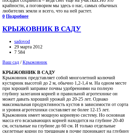
посадки сохранить – ведь снег еще на участках.Но это
крайности, а поговорим мы здесь о нас, самых обычных
любителях земли и всего, что на ней растет.
0
Подробнее
КРЫЖОВНИК В САДУ
sadovod
29 марта 2012
7 584
Ваш сад
/
Крыжовник
КРЫЖОВНИК В САДУ
Крыжовник представляет собой многолетний колючий
кустарник высотой до 2 м, обычно 1,2-1,4 м. На одном месте
при хорошей заправке почвы удобрениями на полную
глубину залегания корней и правильной агротехнике он
может давать хороший урожай до 20-25 лет. Однако
максимальная продуктивность кустов в зависимости от сорта
и уровня агротехники составляет не более 12-15 лет.
Крыжовник имеет мощную корневую систему. Но основная
масса его всасывающих корней находится на глубине 20-40
см, остальные на глубине до 60 см. И только отдельные
скелетные корни по трещинам в почве проникают на глубину