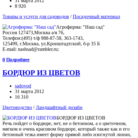
31 марта 2012
8 926
Товары и услуги для садоводов
/
Посадочный материал
Агрофирма: "Наш сад"
Россия 127473,Москва а/я 76,
Телефон:(495) т/ф 988-87-58, 363-1743,
125499, г.Москва, ул.Кронштадтский, б-р 35 Б
E-mail: nashsad@rambler.ru;
0
Подробнее
БОРДЮР ИЗ ЦВЕТОВ
sadovod
31 марта 2012
16 310
Цветоводство
/
Ландшафтный дизайн
БОРДЮР ИЗ ЦВЕТОВ
Речь пойдет о бордюре, нет, не о бетонном, а о цветочном,
мягком и очень красивом бордюре, который также как и его
бетонный тезка имеет форму прямой либо изогнутой линии,