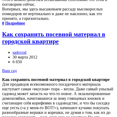
поговорим сейчас.
Во­первых, мы здесь высаживаем рассаду высокорослых
помидоров не вертикально и даже не наклонно, как это
принято, а горизонтально.
0
Подробнее
Как сохранить посевной материал в
городской квартире
sadovod
30 марта 2012
6 650
Ваш сад
Как сохранить посевной материал в городской квартире
Для продавцов всевозможного посадочного материала
наступает самая «вкусная» пора – весна. Даже самый унылый
садовод может запасть на что­-то новое. А экзальтированные
домохозяйки, начитавшиеся за зиму глянцевых книжек и
считающие себя корифеями в садоводстве, и что бы соседку
еще уесть («а у меня-то ВОТ!»), начинают кучами покупать
разнообразные вершки и корешки, не думая о том, как их до