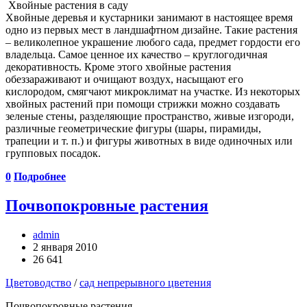
Хвойные растения в саду
Хвойные деревья и кустарники занимают в настоящее время
одно из первых мест в ландшафтном дизайне. Такие растения
– великолепное украшение любого сада, предмет гордости его
владельца. Самое ценное их качество – круглогодичная
декоративность. Кроме этого хвойные растения
обеззараживают и очищают воздух, насыщают его
кислородом, смягчают микроклимат на участке. Из некоторых
хвойных растений при помощи стрижки можно создавать
зеленые стены, разделяющие пространство, живые изгороди,
различные геометрические фигуры (шары, пирамиды,
трапеции и т. п.) и фигуры животных в виде одиночных или
групповых посадок.
0
Подробнее
Почвопокровные растения
admin
2 января 2010
26 641
Цветоводство
/
сад непрерывного цветения
Почвопокровные растения