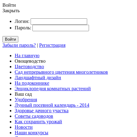
Войти
Закрыть
Логин:
Пароль:
Войти
Забыли пароль?
|
Регистрация
На главную
Овощеводство
Цветоводство
Сад непрерывного цветения многолетников
Ландшафтный дизайн
На подоконнике
Энциклопедия комнатных растений
Ваш сад
Удобрения
Лунный посевной календарь - 2014
Здоровье дачного участка
Советы садоводов
Как сохранить урожай
Новости
Наши конкурсы