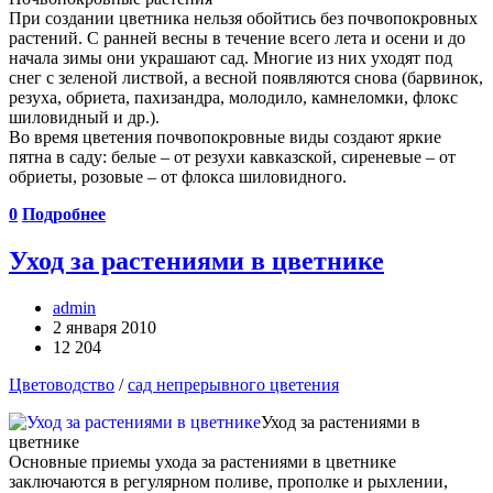
При создании цветника нельзя обойтись без почвопокровных
растений. С ранней весны в течение всего лета и осени и до
начала зимы они украшают сад. Многие из них уходят под
снег с зеленой листвой, а весной появляются снова (барвинок,
резуха, обриета, пахизандра, молодило, камнеломки, флокс
шиловидный и др.).
Во время цветения почвопокровные виды создают яркие
пятна в саду: белые – от резухи кавказской, сиреневые – от
обриеты, розовые – от флокса шиловидного.
0
Подробнее
Уход за растениями в цветнике
admin
2 января 2010
12 204
Цветоводство
/
сад непрерывного цветения
Уход за растениями в
цветнике
Основные приемы ухода за растениями в цветнике
заключаются в регулярном поливе, прополке и рыхлении,