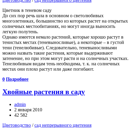
Цветоводство
/
сад непрерывного цветения
Цветник в теневом саду
До сих пор речь шла в основном о светолюбивых
многолетниках, большинство из которых растет на открытых
солнечных местообитаниях, но могут иногда выносить
легкую полутень.
Однако имеется немало растений, которые хорошо растут в
тенистых местах (теневыносливые), а некоторые – в густой
тени (тенелюбивые). Следовательно, теневыносливыми
можно назвать такие растения, которые выдерживают
затенение, но при этом могут расти и на солнечных участках.
Тенелюбивым видам тень необходима, т. к. на солнечных
местах они плохо растут или даже погибают.
0
Подробнее
Хвойные растения в саду
admin
2 января 2010
42 582
Цветоводство
/
сад непрерывного цветения