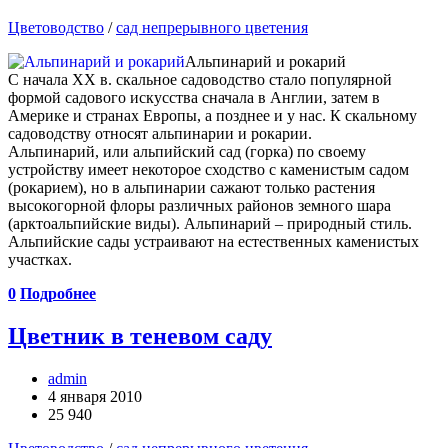
Цветоводство
/
сад непрерывного цветения
Альпинарий и рокарий
С начала ХХ в. скальное садоводство стало популярной
формой садового искусства сначала в Англии, затем в
Америке и странах Европы, а позднее и у нас. К скальному
садоводству относят альпинарии и рокарии.
Альпинарий, или альпийский сад (горка) по своему
устройству имеет некоторое сходство с каменистым садом
(рокарием), но в альпинарии сажают только растения
высокогорной флоры различных районов земного шара
(аркто­альпийские виды). Альпинарий – природный стиль.
Альпийские сады устраивают на естественных каменистых
участках.
0
Подробнее
Цветник в теневом саду
admin
4 января 2010
25 940