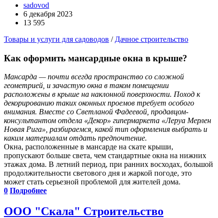
sadovod
6 декабря 2023
13 595
Товары и услуги для садоводов
/
Дачное строительство
Как оформить мансардные окна
в крыше
?
Мансарда — почти всегда пространство со сложной
геометрией, и зачастую окна в таком помещении
расположены в крыше на наклонной поверхности. Поход к
декорированию таких оконных проемов требует особого
внимания. Вместе со Светланой Фадеевой, продавцом-
консультантом отдела «Декор» гипермаркета «Леруа Мерлен
Новая Рига», разбираемся, какой тип оформления выбрать и
каким материалам отдать предпочтение.
Окна, расположенные в мансарде на скате крыши,
пропускают больше света, чем стандартные окна на нижних
этажах дома. В летний период, при ранних восходах, большой
продолжительности светового дня и жаркой погоде, это
может стать серьезной проблемой для жителей дома.
0
Подробнее
ООО "Скала" Строительство