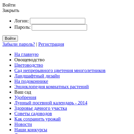
Войти
Закрыть
Логин:
Пароль:
Войти
Забыли пароль?
|
Регистрация
На главную
Овощеводство
Цветоводство
Сад непрерывного цветения многолетников
Ландшафтный дизайн
На подоконнике
Энциклопедия комнатных растений
Ваш сад
Удобрения
Лунный посевной календарь - 2014
Здоровье дачного участка
Советы садоводов
Как сохранить урожай
Новости
Наши конкурсы