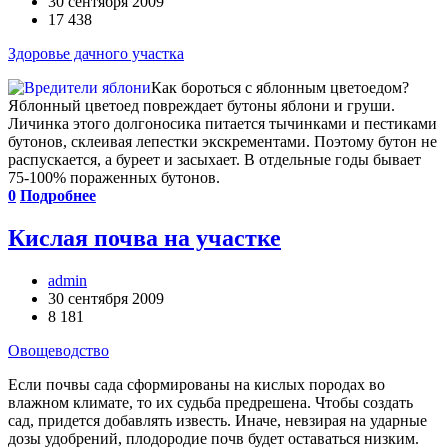
30 сентября 2009
17 438
Здоровье дачного участка
Как бороться с яблонным цветоедом?
Яблонный цветоед повреждает бутоны яблони и груши.
Личинка этого долгоносика питается тычинками и пестиками
бутонов, склеивая лепестки экскрементами. Поэтому бутон не
распускается, а буреет и засыхает. В отдельные годы бывает
75-100% пораженных бутонов.
0
Подробнее
Кислая почва на участке
admin
30 сентября 2009
8 181
Овощеводство
Если почвы сада сформированы на кислых породах во
влажном климате, то их судьба предрешена. Чтобы создать
сад, придется добавлять известь. Иначе, невзирая на ударные
дозы удобрений, плодородие почв будет оставаться низким.