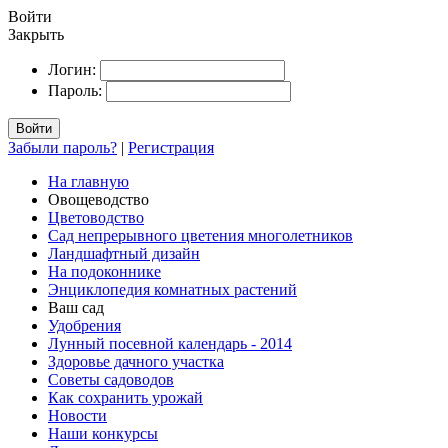
Войти
Закрыть
Логин:
Пароль:
Войти
Забыли пароль?
|
Регистрация
На главную
Овощеводство
Цветоводство
Сад непрерывного цветения многолетников
Ландшафтный дизайн
На подоконнике
Энциклопедия комнатных растений
Ваш сад
Удобрения
Лунный посевной календарь - 2014
Здоровье дачного участка
Советы садоводов
Как сохранить урожай
Новости
Наши конкурсы