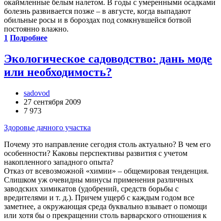
окаймленные белым налетом. В годы с умеренными осадками
болезнь развивается позже – в августе, когда выпадают
обильные росы и в бороздах под сомкнувшейся ботвой
постоянно влажно.
1
Подробнее
Экологическое садоводство: дань моде
или необходимость?
sadovod
27 сентября 2009
7 973
Здоровье дачного участка
Почему это направление сегодня столь актуально? В чем его
особенности? Каковы перспективы развития с учетом
накопленного западного опыта?
Отказ от всевозможной «химии» – общемировая тенденция.
Слишком уж очевидны минусы применения различных
заводских химикатов (удобрений, средств борьбы с
вредителями и т. д.). Причем ущерб с каждым годом все
заметнее, а окружающая среда буквально взывает о помощи
или хотя бы о прекращении столь варварского отношения к