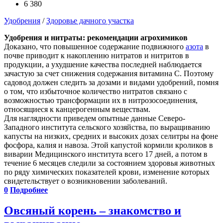
6 380
Удобрения
/
Здоровье дачного участка
Удобрения и нитраты: рекомендации агрохимиков
Доказано, что повышенное содержание подвижного
азота
в
почве приводит к накоплению нитратов и нитритов в
продукции, а ухудшение качества последней наблюдается
зачастую за счет снижения содержания витамина С. Поэтому
садовод должен следить за дозами и видами удобрений, помня
о том, что избыточное количество нитратов связано с
возможностью трансформации их в нитрозосоединения,
относящиеся к канцерогенным веществам.
Для наглядности приведем опытные данные Северо-
Западного института сельского хозяйства, по выращиванию
капусты на низких, средних и высоких дозах селитры на фоне
фосфора, калия и навоза. Этой капустой кормили кроликов в
виварии Медицинского института всего 17 дней, а потом в
течение 6 месяцев следили за состоянием здоровья животных
по ряду химических показателей крови, изменение которых
свидетельствует о возникновении заболеваний.
0
Подробнее
Овсяный корень – знакомство и