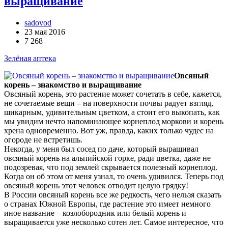
выращивание
sadovod
23 мая 2016
7 268
Зелёная аптека
Овсяный
корень – знакомство и выращивание
Овсяный корень, это растение может сочетать в себе, кажется,
не сочетаемые вещи – на поверхности почвы радует взгляд,
шикарным, удивительным цветком, а стоит его выкопать, как
мы увидим нечто напоминающее корнеплод моркови и корень
хрена одновременно. Вот уж, правда, каких только чудес на
огороде не встретишь.
Некогда, у меня был сосед по даче, который выращивал
овсяный корень на альпийской горке, ради цветка, даже не
подозревая, что под землей скрывается полезный корнеплод.
Когда он об этом от меня узнал, то очень удивился. Теперь под
овсяный корень этот человек отводит целую грядку!
В России овсяный корень все же редкость, чего нельзя сказать
о странах Южной Европы, где растение это имеет немного
иное название – козлобородник или белый корень и
выращивается уже несколько сотен лет. Самое интересное, что