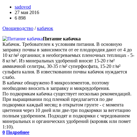
sadovod
27 мая 2016
6 898
Овощеводство
/
кабачок
Питание кабачка
Кабачок. Требователен к условиям питания. В основную
заправку почвы в зависимости от ее плодородия дают от 4 до
10 кг/м² органики; в необогреваемых пленочных теплицах - 5-
8 кг/м². Из минеральных удобрений вносят 15-20 г/м²
аммиачной селитры, 30-35 г/м² суперфосфата, 15-20 г/м²
сульфата калия. В известковании почвы кабачок нуждается
слабо.
В кабачке обнаружено 8 микроэлементов, поэтому
необходимо вносить в заправку и микроудобрения.
По подкормкам кабачка существует несколько рекомендаций.
При выращивании под пленкой предлагается по две
подкормки каждый месяц; в открытом грунте - с момента
цветения через 10 дней или две-три подкормки за вегетацию
полным удобрением. Подходят и подкормки с чередованием
минеральных и органических удобрений (коровяк или помет
1:10).
0
Подробнее