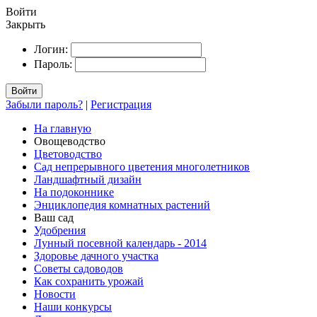
Войти
Закрыть
Логин:
Пароль:
Войти
Забыли пароль?
|
Регистрация
На главную
Овощеводство
Цветоводство
Сад непрерывного цветения многолетников
Ландшафтный дизайн
На подоконнике
Энциклопедия комнатных растений
Ваш сад
Удобрения
Лунный посевной календарь - 2014
Здоровье дачного участка
Советы садоводов
Как сохранить урожай
Новости
Наши конкурсы