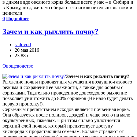
в диком виде овсяного корня больше всего у нас – в Сибири и
в Крыму, но даже там собирают его исключительно знатоки и
ценители.
0
Подробнее
Зачем и как рыхлить почву?
sadovod
20 мая 2016
23 885
Овощеводство
Зачем и как рыхлить почву?
Рыхление почвы проводят для улучшения воздушно-газового
режима и сохранения ее влажности, а также для борьбы с
сорняками. Тщательно проведенное довсходовое рыхление
позволяет уничтожить до 80% сорняков (Не надо будет делать
первую прополку!).
Серьезным препятствием всходов является почвенная корка.
Она образуется после поливов, дождей и чаще всего на мало
окультуренных, тяжелых. При этом сильно уплотняется
верхний слой почвы, который препятствует доступу
кислорода к прорастающим семенам. Больше страдают от
уплотнения почвы (корки) проростки мелкосемянных культур: