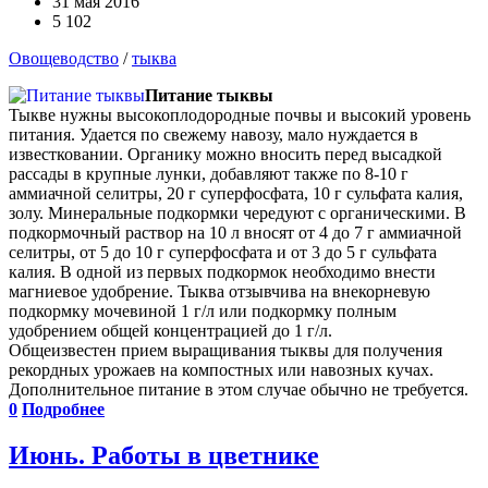
31 мая 2016
5 102
Овощеводство
/
тыква
Питание тыквы
Тыкве нужны высокоплодородные почвы и высокий уровень
питания. Удается по свежему навозу, мало нуждается в
известковании. Органику можно вносить перед высадкой
рассады в крупные лунки, добавляют также по 8-10 г
аммиачной селитры, 20 г суперфосфата, 10 г сульфата калия,
золу. Минеральные подкормки чередуют с органическими. В
подкормочный раствор на 10 л вносят от 4 до 7 г аммиачной
селитры, от 5 до 10 г суперфосфата и от 3 до 5 г сульфата
калия. В одной из первых подкормок необходимо внести
магниевое удобрение. Тыква отзывчива на внекорневую
подкормку мочевиной 1 г/л или подкормку полным
удобрением общей концентрацией до 1 г/л.
Общеизвестен прием выращивания тыквы для получения
рекордных урожаев на компостных или навозных кучах.
Дополнительное питание в этом случае обычно не требуется.
0
Подробнее
Июнь. Работы в цветнике