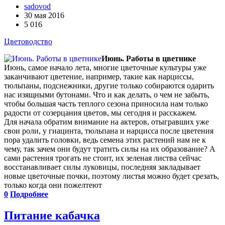
sadovod
30 мая 2016
5 016
Цветоводство
Июнь. Работы в цветнике
Июнь, самое начало лета, многие цветочные культуры уже
заканчивают цветение, например, такие как нарциссы,
тюльпаны, подснежники, другие только собираются одарить
нас изящными бутонами. Что и как делать, о чем не забыть,
чтобы большая часть теплого сезона приносила нам только
радости от созерцания цветов, мы сегодня и расскажем.
Для начала обратим внимание на актеров, отыгравших уже
свои роли, у гиацинта, тюльпана и нарцисса после цветения
пора удалить головки, ведь семена этих растений нам не к
чему, так зачем они будут тратить силы на их образование? А
сами растения трогать не стоит, их зеленая листва сейчас
восстанавливает силы луковицы, последняя закладывает
новые цветочные почки, поэтому листья можно будет срезать,
только когда они пожелтеют
0
Подробнее
Питание кабачка