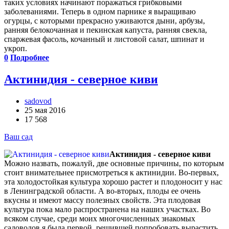
таких условиях начинают поражаться грибковыми
заболеваниями. Теперь в одном парнике я выращиваю
огурцы, с которыми прекрасно уживаются дыни, арбузы,
ранняя белокочанная и пекинская капуста, ранняя свекла,
спаржевая фасоль, кочанный и листовой салат, шпинат и
укроп.
0
Подробнее
Актинидия - северное киви
sadovod
25 мая 2016
17 568
Ваш сад
Актинидия - северное киви
Можно назвать, пожалуй, две основные причины, по которым
стоит внимательнее присмотреться к актинидии. Во-первых,
эта холодостойкая культура хорошо растет и плодоносит у нас
в Ленинградской области. А во-вторых, плоды ее очень
вкусны и имеют массу полезных свойств. Эта плодовая
культура пока мало распространена на наших участках. Во
всяком случае, среди моих многочисленных знакомых
садоводов я была первой, решившей попробовать вырастить