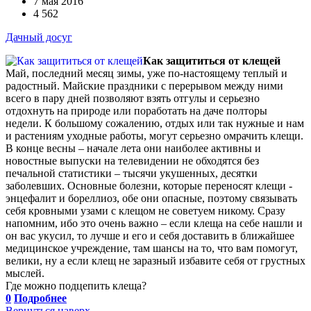
7 мая 2016
4 562
Дачный досуг
Как защититься от клещей
Май, последний месяц зимы, уже по-настоящему теплый и
радостный. Майские праздники с перерывом между ними
всего в пару дней позволяют взять отгулы и серьезно
отдохнуть на природе или поработать на даче полторы
недели. К большому сожалению, отдых или так нужные и нам
и растениям уходные работы, могут серьезно омрачить клещи.
В конце весны – начале лета они наиболее активны и
новостные выпуски на телевидении не обходятся без
печальной статистики – тысячи укушенных, десятки
заболевших. Основные болезни, которые переносят клещи -
энцефалит и бореллиоз, обе они опасные, поэтому связывать
себя кровными узами с клещом не советуем никому. Сразу
напомним, ибо это очень важно – если клеща на себе нашли и
он вас укусил, то лучше и его и себя доставить в ближайшее
медицинское учреждение, там шансы на то, что вам помогут,
велики, ну а если клещ не заразный избавите себя от грустных
мыслей.
Где можно подцепить клеща?
0
Подробнее
Вернуться наверх