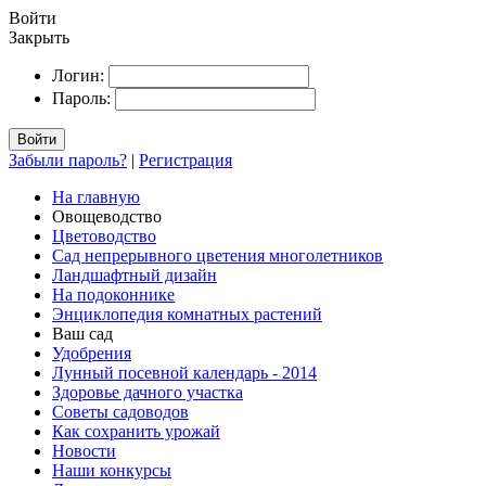
Войти
Закрыть
Логин:
Пароль:
Войти
Забыли пароль?
|
Регистрация
На главную
Овощеводство
Цветоводство
Сад непрерывного цветения многолетников
Ландшафтный дизайн
На подоконнике
Энциклопедия комнатных растений
Ваш сад
Удобрения
Лунный посевной календарь - 2014
Здоровье дачного участка
Советы садоводов
Как сохранить урожай
Новости
Наши конкурсы