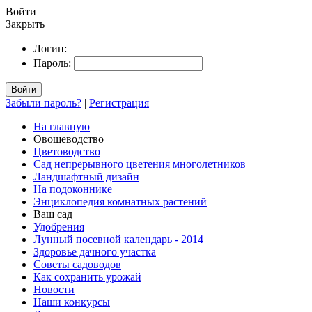
Войти
Закрыть
Логин:
Пароль:
Войти
Забыли пароль?
|
Регистрация
На главную
Овощеводство
Цветоводство
Сад непрерывного цветения многолетников
Ландшафтный дизайн
На подоконнике
Энциклопедия комнатных растений
Ваш сад
Удобрения
Лунный посевной календарь - 2014
Здоровье дачного участка
Советы садоводов
Как сохранить урожай
Новости
Наши конкурсы