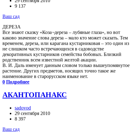
29 сентября 2010
9 137
Ваш сад
ДЕРЕЗА
Все знают сказку «Ко­за¬дереза – лубяные глаза», но вот
каково значение слова дереза – мало кто может сказать. Тем
временем, дереза, или карагана кустарниковая – это один из
не слишком часто встречающихся в садоводстве
декоративных кустарников семейства бобовых. Близкий
родственник всем известной желтой акации.
В. И. Даль именует данным словом только вышеупомянутое
растение. Других предметов, носящих точно такое же
наименование в старорусском языке нет.
0
Подробнее
АКАНТОПАНАКС
sadovod
29 сентября 2010
8 397
Ваш сад