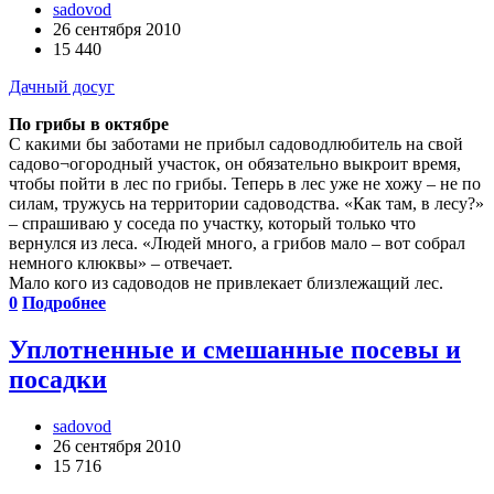
sadovod
26 сентября 2010
15 440
Дачный досуг
По грибы в октябре
С какими бы заботами не прибыл садовод­любитель на свой
садово¬огородный участок, он обязательно выкроит время,
чтобы пойти в лес по грибы. Теперь в лес уже не хожу – не по
силам, тружусь на территории садоводства. «Как там, в лесу?»
– спрашиваю у соседа по участку, который только что
вернулся из леса. «Людей много, а грибов мало – вот собрал
немного клюквы» – отвечает.
Мало кого из садоводов не привлекает близлежащий лес.
0
Подробнее
Уплотненные и смешанные посевы и
посадки
sadovod
26 сентября 2010
15 716