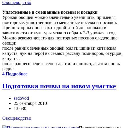
Овощеводство
Уплотненные и смешанные посевы и посадки
Урожай овощей можно значительно увеличить, при­меняя
повторные, уплотненные и смешанные посевы и посадки.
При повторных посевах с одной и той же площа­ди в
зависимости от культуры можно собрать 2-3 уро­жая в год.
Можно рекомендовать для повторных посевов следующие
овощи:
после ранних зеленных овощей (салат, шпинат, китайская
капуста, лук на перо) высевают рассаду помидоров, огурцов,
капусты;
после раннего редиса сеют салат или шпинат, а затем вновь
редис.
4
Подробнее
Подготовка почвы на новом участке
sadovod
25 сентября 2010
13 630
Овощеводство
Подготовка почвы на