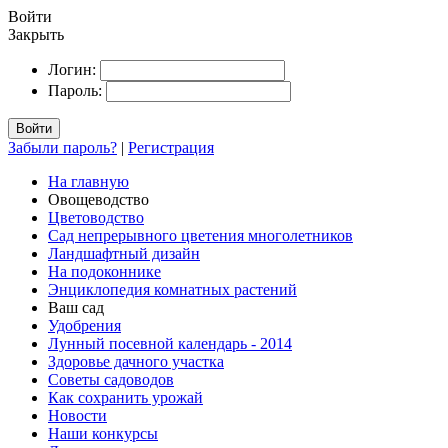
Войти
Закрыть
Логин:
Пароль:
Войти
Забыли пароль?
|
Регистрация
На главную
Овощеводство
Цветоводство
Сад непрерывного цветения многолетников
Ландшафтный дизайн
На подоконнике
Энциклопедия комнатных растений
Ваш сад
Удобрения
Лунный посевной календарь - 2014
Здоровье дачного участка
Советы садоводов
Как сохранить урожай
Новости
Наши конкурсы