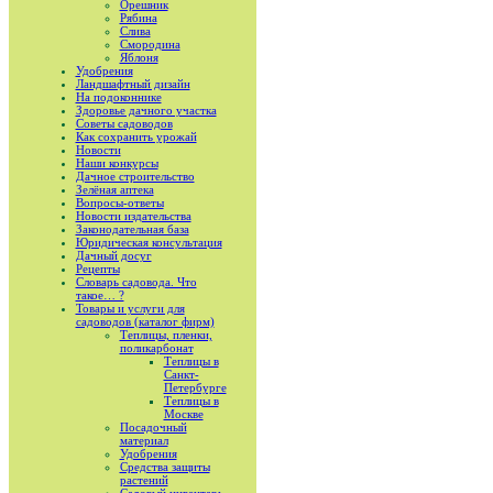
Орешник
Рябина
Слива
Смородина
Яблоня
Удобрения
Ландшафтный дизайн
На подоконнике
Здоровье дачного участка
Советы садоводов
Как сохранить урожай
Новости
Наши конкурсы
Дачное строительство
Зелёная аптека
Вопросы-ответы
Новости издательства
Законодательная база
Юридическая консультация
Дачный досуг
Рецепты
Словарь садовода. Что
такое… ?
Товары и услуги для
садоводов (каталог фирм)
Теплицы, пленки,
поликарбонат
Теплицы в
Санкт-
Петербурге
Теплицы в
Москве
Посадочный
материал
Удобрения
Средства защиты
растений