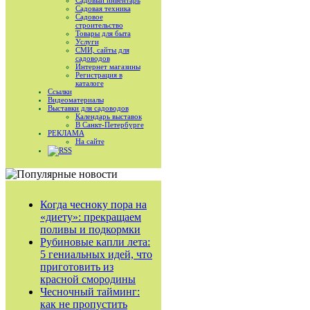
Садовый инвентарь
Садовая техника
Садовое
строительство
Товары для быта
Услуги
СМИ, сайты для
садоводов
Интернет магазины
Регистрация в
каталоге
Ссылки
Видеоматериалы
Выставки для садоводов
Календарь выставок
В Санкт-Петербурге
РЕКЛАМА
На сайте
RSS
Когда чесноку пора на
«диету»: прекращаем
поливы и подкормки
Рубиновые капли лета:
5 гениальных идей, что
приготовить из
красной смородины
Чесночный тайминг:
как не пропустить