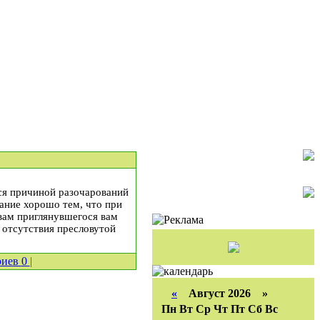
ся причиной разочарований
вание хорошо тем, что при
твам приглянувшегося вам
я отсутствия пресловутой
риев
0
|
«
Август 2026 »
Пн
Вт
Ср
Чт
Пт
Сб
Вс