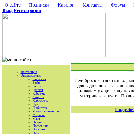
О сайте
Подписка
Каталог
Контакты
Форум
Вход
Регистрация
На главную
Овощеводство
Баклажан
Недобросовестность продавцо
Бобы
для садоводов – саженцы ок
Горох
Дайкон
должном уходе в саду появи
Кабачок
материнского куста. Правда
Капуста
Картофель
Лук
Любисток
Подробн
Мелисса лимонная
Морковь
Мята
Огурец
Пастернак
Патисон
Перец