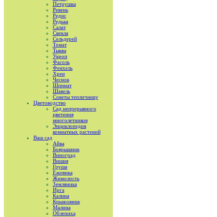
Петрушка
Ревень
Редис
Редька
Салат
Свекла
Сельдерей
Томат
Тыква
Укроп
Фасоль
Фенхель
Хрен
Чеснок
Шпинат
Шавель
Советы тепличнику
Цветоводство
Сад непрерывного
цветения
многолетников
Энциклопедия
комнатных растений
Ваш сад
Айва
Боярышник
Виноград
Вишня
Груша
Ежевика
Жимолость
Земляника
Ирга
Калина
Крыжовник
Малина
Облепиха