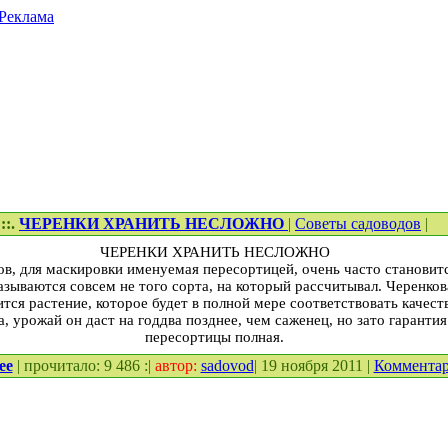
Реклама
::.
ЧЕРЕНКИ ХРАНИТЬ НЕСЛОЖНО
|
Советы садоводов
|
ЧЕРЕНКИ ХРАНИТЬ НЕСЛОЖНО
в, для маскировки именуемая пересортицей, очень часто становит
азываются совсем не того сорта, на который рассчитывал. Черенко
тся растение, которое будет в полной мере соответствовать качес
, урожай он даст на год­два позднее, чем саженец, но зато гаранти
пересортицы полная.
ее
| прочитало: 9 486 :|
автор:
sadovod
| 19 ноября 2011 |
Коммента