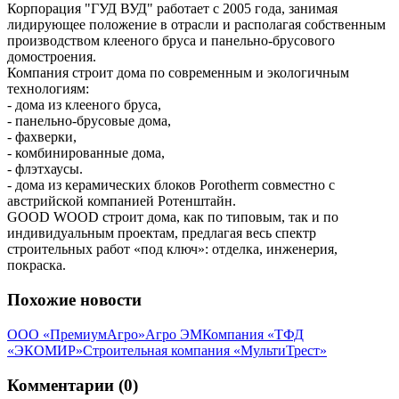
Корпорация "ГУД ВУД" работает с 2005 года, занимая
лидирующее положение в отрасли и располагая собственным
производством клееного бруса и панельно-брусового
домостроения.
Компания строит дома по современным и экологичным
технологиям:
- дома из клееного бруса,
- панельно-брусовые дома,
- фахверки,
- комбинированные дома,
- флэтхаусы.
- дома из керамических блоков Porotherm совместно с
австрийской компанией Ротенштайн.
GOOD WOOD строит дома, как по типовым, так и по
индивидуальным проектам, предлагая весь спектр
строительных работ «под ключ»: отделка, инженерия,
покраска.
Похожие новости
ООО «ПремиумАгро»
Агро ЭМ
Компания «ТФД
«ЭКОМИР»
Строительная компания «МультиТрест»
Комментарии (0)