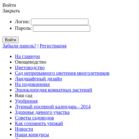
Войти
Закрыть
Логин:
Пароль:
Войти
Забыли пароль?
|
Регистрация
На главную
Овощеводство
Цветоводство
Сад непрерывного цветения многолетников
Ландшафтный дизайн
На подоконнике
Энциклопедия комнатных растений
Ваш сад
Удобрения
Лунный посевной календарь - 2014
Здоровье дачного участка
Советы садоводов
Как сохранить урожай
Новости
Наши конкурсы