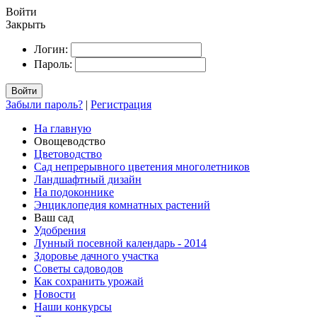
Войти
Закрыть
Логин:
Пароль:
Войти
Забыли пароль?
|
Регистрация
На главную
Овощеводство
Цветоводство
Сад непрерывного цветения многолетников
Ландшафтный дизайн
На подоконнике
Энциклопедия комнатных растений
Ваш сад
Удобрения
Лунный посевной календарь - 2014
Здоровье дачного участка
Советы садоводов
Как сохранить урожай
Новости
Наши конкурсы