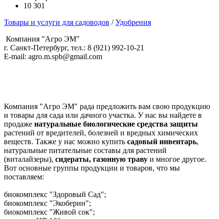
10 301
Товары и услуги для садоводов
/
Удобрения
Компания "Агро ЭМ"
г. Санкт-Петербург, тел.: 8 (921) 992-10-21
E-mail: agro.m.spb@gmail.com
Компания "Агро ЭМ" рада предложить вам свою продукцию
и товары для сада или дачного участка. У нас вы найдете в
продаже
натуральные биологические средства защиты
растений от вредителей, болезней и вредных химических
веществ. Также у нас можно купить
садовый инвентарь
,
натуральные питательные составы для растений
(виталайзеры),
сидераты, газонную траву
и многое другое.
Вот основные группы продукции и товаров, что мы
поставляем:
биокомплекс "Здоровый Сад";
биокомплекс "Экоберин";
биокомплекс "Живой сок";